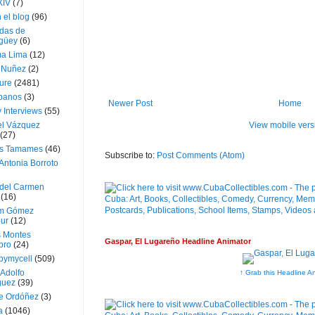
XIV
(7)
 el blog
(96)
das de
güey
(6)
a Lima
(12)
e Nuñez
(2)
ture
(2481)
ubanos
(3)
Newer Post
Home
 Interviews
(55)
View mobile vers
l Vázquez
(27)
s Tamames
(46)
Subscribe to:
Post Comments (Atom)
Antonia Borroto
 del Carmen
(16)
m Gómez
ur
(12)
s Montes
Gaspar, El Lugareño Headline Animator
bro
(24)
bymycell
(509)
Adolfo
↑ Grab this Headline A
guez
(39)
e Ordóñez
(3)
a
(1046)