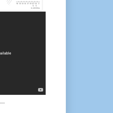
-----