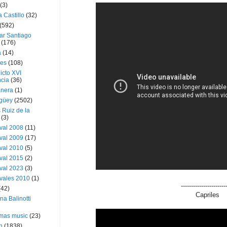
(3)
a Castillo
(32)
(592)
ar Santiago
(176)
a
(14)
ies
(108)
icto XVI
cia
(36)
nera
(1)
güey
(2502)
 Ruiz de la
(3)
val 2008
(11)
val 2009
(17)
val 2010
(5)
val 2015
(2)
val 2023
(3)
vales 2010
(1)
----------------------
(42)
Capriles
ina Balinotti
tmas music
(23)
h
(1838)