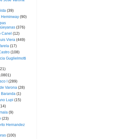
ue José Varona
ista
(39)
t Heminway
(90)
pas
üeyanas
(376)
o Canel
(12)
Luis Viera
(449)
Varela
(17)
Castro
(108)
cia Guglielmotti
(21)
10801)
sco I
(289)
 de Varona
(28)
a Baranda
(1)
ano Lupi
(15)
(14)
mala
(9)
v
(23)
erto Hernandez
ras
(100)