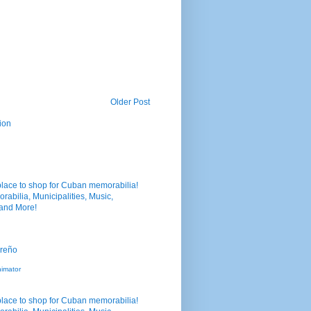
Older Post
ion
nimator