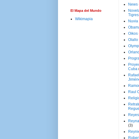
News
Novela
El Mapa del Mundo
Tigres
Wikimapia
Nuvia
Obam
Oikos
Olallo
Olymp
Orland
Progr
Proyec
Cuba
Rafae
Jimén
Ramon
Raul 
Religi
Retrat
Regue
Reyes
Reyna
(3)
Reynie
Rober