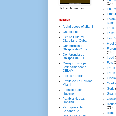
Enriq
(14)
click en la imagen
Entrev
Ernes
Estam
Religion
camag
Archdiocese of Miami
Faust
Catholic.net
Felix 
Centro Cultural
Félix 
Claretiano. Cuba
Fidel 
Conferencia de
Floren
Obispos de Cuba
(180)
Conferencia de
Food
Obispos de EU
Foto
(
Cosejo Episcopal
Latinoamericano.
Franci
CELAM
Frank
Ecclesia Digital
Gisel
Ermita de La Caridad.
Gordi
Miami
Gorki
Espacio Laical.
Habana
Guate
Palabra Nueva.
Gusta
Habana
Herib
Parroquias de
(73)
Sabaneque
Hondu