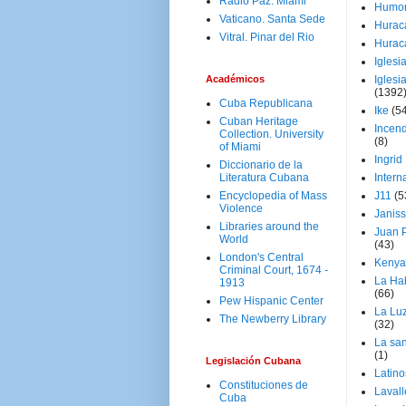
Radio Paz. Miami
Humo
Vaticano. Santa Sede
Hurac
Vitral. Pinar del Rio
Hurac
Iglesi
Académicos
Iglesi
(1392
Cuba Republicana
Ike
(5
Cuban Heritage
Incen
Collection. University
(8)
of Miami
Ingrid
Diccionario de la
Literatura Cubana
Intern
Encyclopedia of Mass
J11
(5
Violence
Janiss
Libraries around the
Juan P
World
(43)
London's Central
Kenya
Criminal Court, 1674 -
La Ha
1913
(66)
Pew Hispanic Center
La Lu
The Newberry Library
(32)
La san
(1)
Legislación Cubana
Latino
Constituciones de
Laval
Cuba