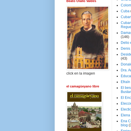
Beato Olallo Valdés
Colom
Cuba
Cuban
Cuban
Regue
Damas
(146)
Delio 
Denis 
Deside
(43)
Donal
Dra. 
click en la imagen
Educa
Efraín
el camagüeyano libre
El be
Busta
El En
Elecc
Electi
Elena
Ena C
blog
(