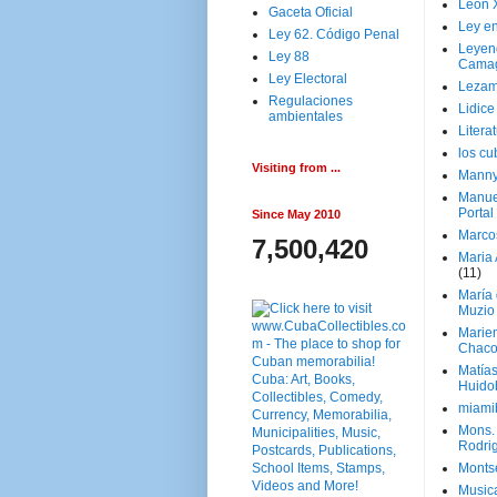
Leon 
Gaceta Oficial
Ley en
Ley 62. Código Penal
Leyen
Ley 88
Cama
Ley Electoral
Lezam
Regulaciones
Lidic
ambientales
Litera
los c
Visiting from ...
Manny
Manue
Portal
Since May 2010
Marco
7,500,420
Maria 
(11)
María
Muzio
Marie
Chaco
Matía
Huido
miami
Mons. 
Rodri
Monts
Music