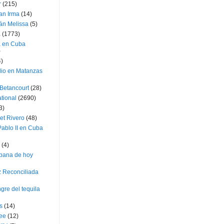
r
(215)
an Irma
(14)
án Melissa
(5)
a
(1773)
a en Cuba
)
4)
dio en Matanzas
 Betancourt
(28)
ational
(2690)
3)
et Rivero
(48)
ablo II en Cuba
(4)
bana de hoy
z Reconciliada
gre del tequila
s
(14)
lee
(12)