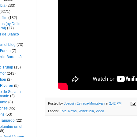
bia
(233)
(9271)
 film
(182)
os (by Delio
ral)
(27)
 de Blanco
en el blog
(73)
Fortun
(7)
rio Borroto Jr.
d Trump
(15)
Amor
(243)
tion
(2)
 Riverón
(5)
so de Susana
mante
(2)
canto
(8)
Posted by
Joaquin Estrada-Montalvan
at
2:42 PM
iones
(45)
Labels:
Foto
,
News
,
Venezuela
,
Video
ons
(53)
 Tamargo
(22)
olumbie en el
39)