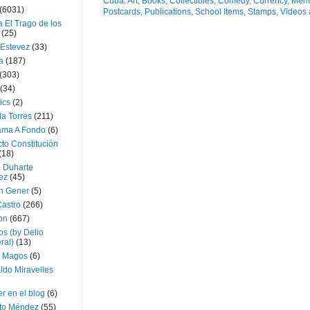
(6031)
 El Trago de los
(25)
 Estevez
(33)
a
(187)
(303)
(34)
ics
(2)
a Torres
(211)
ama A Fondo
(6)
to Constitución
(18)
l Duharte
ez
(45)
 Gener
(5)
Castro
(266)
on
(667)
os (by Delio
ral)
(13)
 Magos
(6)
ldo Miravelles
r en el blog
(6)
to Méndez
(55)