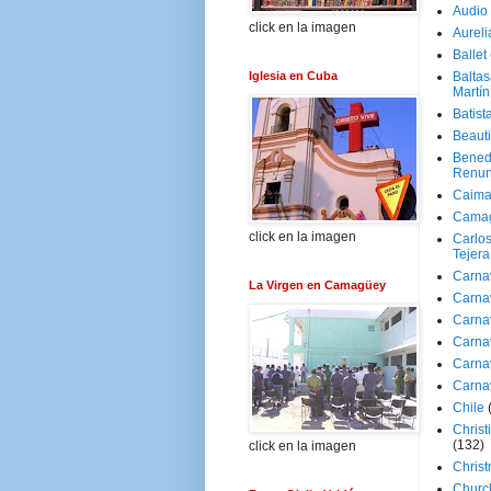
Audio
click en la imagen
Aureli
Ballet
Iglesia en Cuba
Baltas
Martín
Batist
Beaut
Bened
Renun
Caima
Cama
click en la imagen
Carlos
Tejera
Carna
La Virgen en Camagüey
Carna
Carna
Carna
Carna
Carna
Chile
Christ
(132)
click en la imagen
Chris
Churc