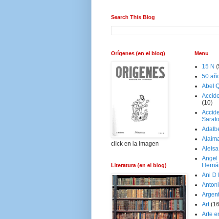
Search This Blog
Orígenes (en el blog)
Menu
15 N
(
50 añ
Abel Q
Accid
(10)
Accide
Sarat
Adalb
Alaim
click en la imagen
Aleisa
Angel
Herná
Literatura (en el blog)
Ani D
Antoni
Argen
Art
(1
Arte e