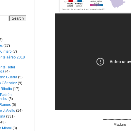
5)
os
(27)
uintero
(7)
ente aéreo 2018
nte Hotel
oga
(4)
erto Guerra
(5)
a Gónzalez
(9)
 Ribalta
(17)
 Padrón
ndez
(5)
 Ramos
(5)
o J. Aiello
(14)
tina
(331)
------------------------
643)
Maduro
n Miami
(3)