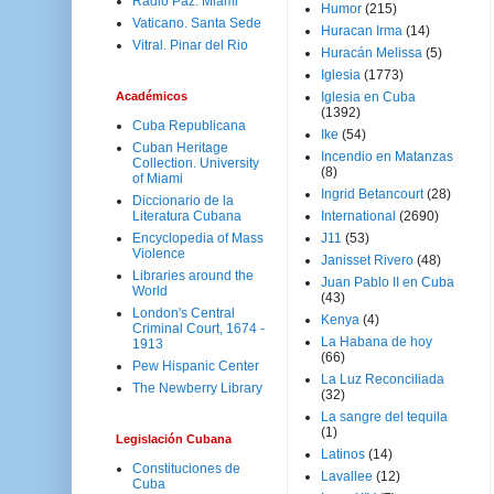
Radio Paz. Miami
Humor
(215)
Vaticano. Santa Sede
Huracan Irma
(14)
Vitral. Pinar del Rio
Huracán Melissa
(5)
Iglesia
(1773)
Académicos
Iglesia en Cuba
(1392)
Cuba Republicana
Ike
(54)
Cuban Heritage
Incendio en Matanzas
Collection. University
(8)
of Miami
Ingrid Betancourt
(28)
Diccionario de la
Literatura Cubana
International
(2690)
Encyclopedia of Mass
J11
(53)
Violence
Janisset Rivero
(48)
Libraries around the
Juan Pablo II en Cuba
World
(43)
London's Central
Kenya
(4)
Criminal Court, 1674 -
La Habana de hoy
1913
(66)
Pew Hispanic Center
La Luz Reconciliada
The Newberry Library
(32)
La sangre del tequila
(1)
Legislación Cubana
Latinos
(14)
Constituciones de
Lavallee
(12)
Cuba