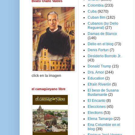
Beato Olallo Valdés
Colombia
(233)
Cuba
(9270)
Cuban film
(182)
Cubanos (by Delio
Regueral)
(27)
Damas de Blanco
(146)
Delio en el blog
(73)
Denis Fortun
(7)
Desiderio Borroto Jr.
(43)
Donald Trump
(15)
Dra. Amor
(244)
click en la imagen
Education
(2)
Efraín Riverón
(5)
el camagüeyano libre
El beso de Susana
Bustamante
(2)
El Encanto
(8)
Elecciones
(45)
Elections
(53)
Elena Tamargo
(22)
Ena Columbie en el
blog
(39)