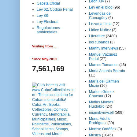
Leon XIV
(7)
Gaceta Oficial
Ley en el blog
(96)
Ley 62. Código Penal
Leyendas de
Ley 88
Camagüey
(6)
Ley Electoral
Lezama Lima
(12)
Regulaciones
Lidice Nuñez
(2)
ambientales
Literature
(2480)
los cubanos
(3)
Visiting from ...
Manny Interviews
(55)
Manuel Vázquez
Portal
(27)
Since May 2010
Marcos Tamames
(46)
7,561,169
Maria Antonia Borroto
(11)
María del Carmen
Muzio
(16)
Mariem Gómez
Chacour
(12)
Matías Montes
Huidobro
(24)
miamibymycell
(509)
Mons. Adolfo
Rodriguez
(39)
Montse Ordóñez
(3)
Musica
(1046)