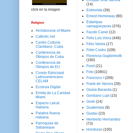
Enrique José Varona
(14)
click en la imagen
Entrevista
(39)
Ernest Heminway
(90)
Estampas
Religion
camagüeyanas
(376)
Archdiocese of Miami
Fausto Canel
(12)
Catholic.net
Felix Luis Viera
(448)
Centro Cultural
Félix Varela
(17)
Claretiano. Cuba
Fidel Castro
(108)
Conferencia de
Florencia Guglielmotti
Obispos de Cuba
(180)
Conferencia de
Food
(21)
Obispos de EU
Foto
(10801)
Cosejo Episcopal
Latinoamericano.
Francisco I
(289)
CELAM
Frank de Varona
(28)
Ecclesia Digital
Gisela Baranda
(1)
Ermita de La Caridad.
Gordiano Lupi
(15)
Miami
Gorki
(14)
Espacio Laical.
Habana
Guatemala
(9)
Palabra Nueva.
Gustav
(23)
Habana
Heriberto Hernandez
Parroquias de
(73)
Sabaneque
Honduras
(100)