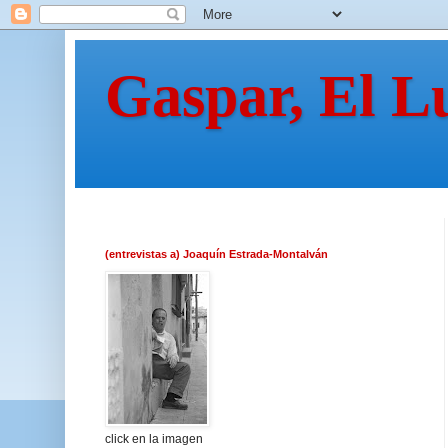
Gaspar, El L
(entrevistas a) Joaquín Estrada-Montalván
click en la imagen