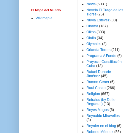
News
(6031)
Novela El Trago de los
El Mapa del Mundo
Tigres
(25)
Wikimapia
Nuvia Estevez
(33)
Obama
(187)
Oikos
(303)
Olallo
(34)
Olympics
(2)
Orlanda Torres
(211)
Programa A Fondo
(6)
Proyecto Constitución
Cuba
(18)
Rafael Duharte
Jiménez
(45)
Ramon Gener
(5)
Raul Castro
(266)
Religion
(667)
Retratos (by Delio
Regueral)
(13)
Reyes Magos
(6)
Reynaldo Miravelles
(3)
Reynier en el blog
(6)
Roberto Méndez
(55)