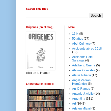
Search This Blog
Orígenes (en el blog)
Menu
15 N
(5)
50 años
(27)
Abel Quintero
(7)
Accidente aéreo 2018
(10)
Accidente Hotel
Saratoga
(4)
Adalberto Guerra
(5)
Alaima Gónzalez
(9)
click en la imagen
Aleisa Ribalta
(17)
Angel Padrón
Hernández
(5)
Literatura (en el blog)
Ani D Ramos
(5)
Antonio J. Aiello
(14)
Argentina
(331)
Art
(1643)
Arte en Miami
(3)