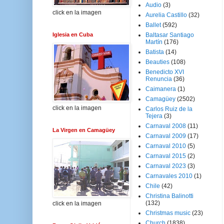
Audio
(3)
click en la imagen
Aurelia Castillo
(32)
Ballet
(592)
Iglesia en Cuba
Baltasar Santiago
Martín
(176)
Batista
(14)
Beauties
(108)
Benedicto XVI
Renuncia
(36)
Caimanera
(1)
Camagüey
(2502)
click en la imagen
Carlos Ruiz de la
Tejera
(3)
Carnaval 2008
(11)
La Virgen en Camagüey
Carnaval 2009
(17)
Carnaval 2010
(5)
Carnaval 2015
(2)
Carnaval 2023
(3)
Carnavales 2010
(1)
Chile
(42)
Christina Balinotti
(132)
click en la imagen
Christmas music
(23)
Church
(1838)