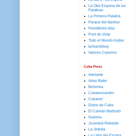
La Otra Esquina de las
Palabras
La Primera Palabra
Parque del Ajedrez
Penúltimos días
Punt de Vista
Todo el Mundo Habla
tumiamiblog
Valores Cubanos
Cuba Press
Adelante
Alma Mater
Bohemia
Cubaencuentro
Cubanet
Diario de Cuba
El Caimán Barbudo
Granma
Juventud Rebelde
La Jiribilla
La Letra del Escriba