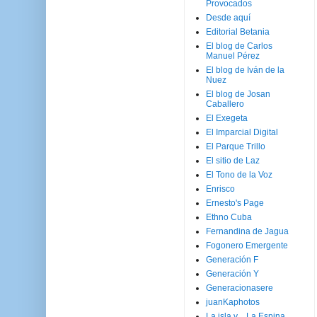
Provocados
Desde aquí
Editorial Betania
El blog de Carlos
Manuel Pérez
El blog de Iván de la
Nuez
El blog de Josan
Caballero
El Exegeta
El Imparcial Digital
El Parque Trillo
El sitio de Laz
El Tono de la Voz
Enrisco
Ernesto's Page
Ethno Cuba
Fernandina de Jagua
Fogonero Emergente
Generación F
Generación Y
Generacionasere
juanKaphotos
La isla y ...La Espina