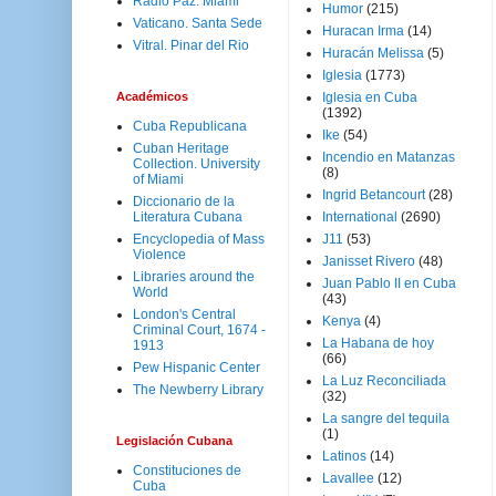
Radio Paz. Miami
Humor
(215)
Vaticano. Santa Sede
Huracan Irma
(14)
Vitral. Pinar del Rio
Huracán Melissa
(5)
Iglesia
(1773)
Académicos
Iglesia en Cuba
(1392)
Cuba Republicana
Ike
(54)
Cuban Heritage
Incendio en Matanzas
Collection. University
(8)
of Miami
Ingrid Betancourt
(28)
Diccionario de la
Literatura Cubana
International
(2690)
Encyclopedia of Mass
J11
(53)
Violence
Janisset Rivero
(48)
Libraries around the
Juan Pablo II en Cuba
World
(43)
London's Central
Kenya
(4)
Criminal Court, 1674 -
La Habana de hoy
1913
(66)
Pew Hispanic Center
La Luz Reconciliada
The Newberry Library
(32)
La sangre del tequila
(1)
Legislación Cubana
Latinos
(14)
Constituciones de
Lavallee
(12)
Cuba