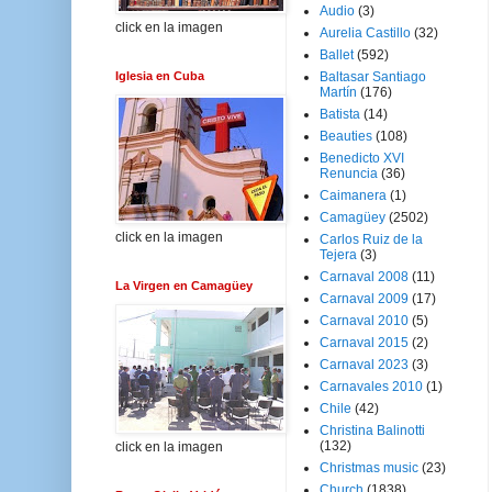
Audio
(3)
click en la imagen
Aurelia Castillo
(32)
Ballet
(592)
Iglesia en Cuba
Baltasar Santiago
Martín
(176)
Batista
(14)
Beauties
(108)
Benedicto XVI
Renuncia
(36)
Caimanera
(1)
Camagüey
(2502)
click en la imagen
Carlos Ruiz de la
Tejera
(3)
Carnaval 2008
(11)
La Virgen en Camagüey
Carnaval 2009
(17)
Carnaval 2010
(5)
Carnaval 2015
(2)
Carnaval 2023
(3)
Carnavales 2010
(1)
Chile
(42)
Christina Balinotti
(132)
click en la imagen
Christmas music
(23)
Church
(1838)