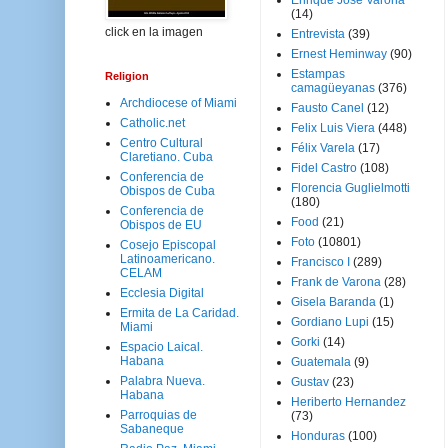
Enrique José Varona
(14)
click en la imagen
Entrevista
(39)
Ernest Heminway
(90)
Estampas
Religion
camagüeyanas
(376)
Archdiocese of Miami
Fausto Canel
(12)
Catholic.net
Felix Luis Viera
(448)
Centro Cultural
Félix Varela
(17)
Claretiano. Cuba
Fidel Castro
(108)
Conferencia de
Florencia Guglielmotti
Obispos de Cuba
(180)
Conferencia de
Food
(21)
Obispos de EU
Foto
(10801)
Cosejo Episcopal
Latinoamericano.
Francisco I
(289)
CELAM
Frank de Varona
(28)
Ecclesia Digital
Gisela Baranda
(1)
Ermita de La Caridad.
Gordiano Lupi
(15)
Miami
Gorki
(14)
Espacio Laical.
Habana
Guatemala
(9)
Palabra Nueva.
Gustav
(23)
Habana
Heriberto Hernandez
Parroquias de
(73)
Sabaneque
Honduras
(100)