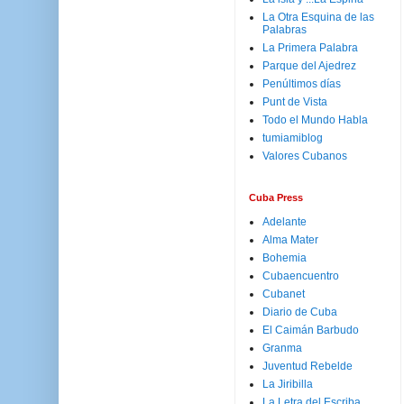
La Otra Esquina de las
Palabras
La Primera Palabra
Parque del Ajedrez
Penúltimos días
Punt de Vista
Todo el Mundo Habla
tumiamiblog
Valores Cubanos
Cuba Press
Adelante
Alma Mater
Bohemia
Cubaencuentro
Cubanet
Diario de Cuba
El Caimán Barbudo
Granma
Juventud Rebelde
La Jiribilla
La Letra del Escriba