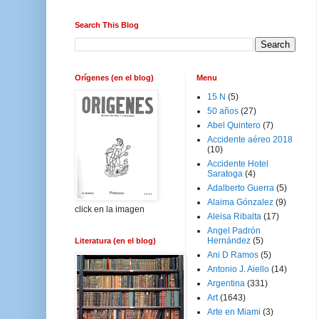
Search This Blog
Orígenes (en el blog)
Menu
15 N
(5)
50 años
(27)
Abel Quintero
(7)
Accidente aéreo 2018
(10)
Accidente Hotel
Saratoga
(4)
Adalberto Guerra
(5)
Alaima Gónzalez
(9)
click en la imagen
Aleisa Ribalta
(17)
Angel Padrón
Hernández
(5)
Literatura (en el blog)
Ani D Ramos
(5)
Antonio J. Aiello
(14)
Argentina
(331)
Art
(1643)
Arte en Miami
(3)