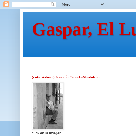
Gaspar, El L
(entrevistas a) Joaquín Estrada-Montalván
click en la imagen