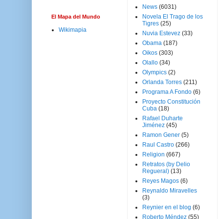
News
(6031)
Novela El Trago de los
El Mapa del Mundo
Tigres
(25)
Wikimapia
Nuvia Estevez
(33)
Obama
(187)
Oikos
(303)
Olallo
(34)
Olympics
(2)
Orlanda Torres
(211)
Programa A Fondo
(6)
Proyecto Constitución
Cuba
(18)
Rafael Duharte
Jiménez
(45)
Ramon Gener
(5)
Raul Castro
(266)
Religion
(667)
Retratos (by Delio
Regueral)
(13)
Reyes Magos
(6)
Reynaldo Miravelles
(3)
Reynier en el blog
(6)
Roberto Méndez
(55)