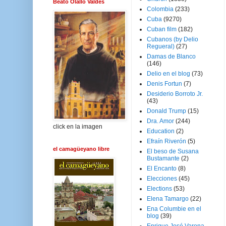
Beato Olallo Valdés
Colombia
(233)
Cuba
(9270)
Cuban film
(182)
Cubanos (by Delio
Regueral)
(27)
Damas de Blanco
(146)
Delio en el blog
(73)
Denis Fortun
(7)
Desiderio Borroto Jr.
(43)
Donald Trump
(15)
Dra. Amor
(244)
click en la imagen
Education
(2)
Efraín Riverón
(5)
el camagüeyano libre
El beso de Susana
Bustamante
(2)
El Encanto
(8)
Elecciones
(45)
Elections
(53)
Elena Tamargo
(22)
Ena Columbie en el
blog
(39)