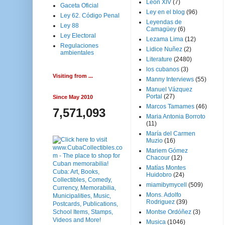
Leon XIV
(7)
Gaceta Oficial
Ley en el blog
(96)
Ley 62. Código Penal
Leyendas de
Ley 88
Camagüey
(6)
Ley Electoral
Lezama Lima
(12)
Regulaciones
Lidice Nuñez
(2)
ambientales
Literature
(2480)
los cubanos
(3)
Visiting from ...
Manny Interviews
(55)
Manuel Vázquez
Portal
(27)
Since May 2010
Marcos Tamames
(46)
7,571,093
Maria Antonia Borroto
(11)
María del Carmen
Muzio
(16)
Mariem Gómez
Chacour
(12)
Matías Montes
Huidobro
(24)
miamibymycell
(509)
Mons. Adolfo
Rodriguez
(39)
Montse Ordóñez
(3)
Musica
(1046)