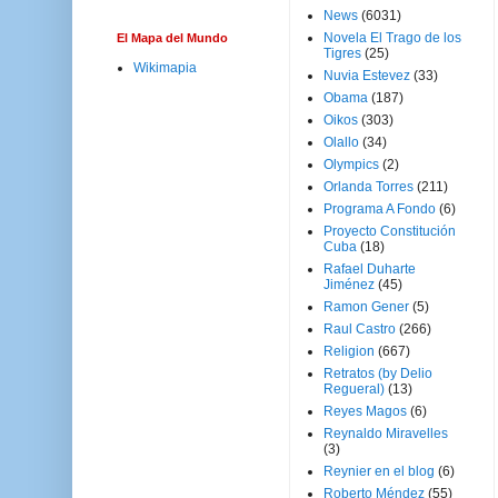
News
(6031)
Novela El Trago de los
El Mapa del Mundo
Tigres
(25)
Wikimapia
Nuvia Estevez
(33)
Obama
(187)
Oikos
(303)
Olallo
(34)
Olympics
(2)
Orlanda Torres
(211)
Programa A Fondo
(6)
Proyecto Constitución
Cuba
(18)
Rafael Duharte
Jiménez
(45)
Ramon Gener
(5)
Raul Castro
(266)
Religion
(667)
Retratos (by Delio
Regueral)
(13)
Reyes Magos
(6)
Reynaldo Miravelles
(3)
Reynier en el blog
(6)
Roberto Méndez
(55)