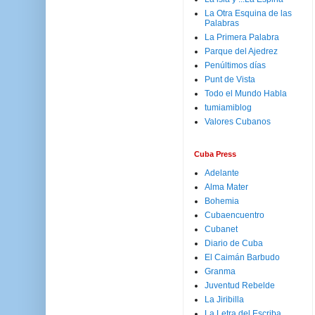
La Otra Esquina de las
Palabras
La Primera Palabra
Parque del Ajedrez
Penúltimos días
Punt de Vista
Todo el Mundo Habla
tumiamiblog
Valores Cubanos
Cuba Press
Adelante
Alma Mater
Bohemia
Cubaencuentro
Cubanet
Diario de Cuba
El Caimán Barbudo
Granma
Juventud Rebelde
La Jiribilla
La Letra del Escriba