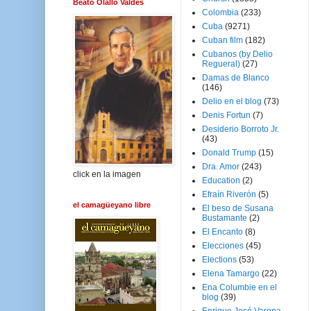
Beato Olallo Valdés
Colombia
(233)
Cuba
(9271)
Cuban film
(182)
Cubanos (by Delio
Regueral)
(27)
Damas de Blanco
(146)
Delio en el blog
(73)
Denis Fortun
(7)
Desiderio Borroto Jr.
(43)
Donald Trump
(15)
Dra. Amor
(243)
click en la imagen
Education
(2)
Efraín Riverón
(5)
el camagüeyano libre
El beso de Susana
Bustamante
(2)
El Encanto
(8)
Elecciones
(45)
Elections
(53)
Elena Tamargo
(22)
Ena Columbie en el
blog
(39)