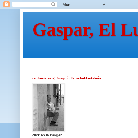
Gaspar, El L
(entrevistas a) Joaquín Estrada-Montalván
click en la imagen