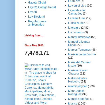
Leon XIV
(7)
Gaceta Oficial
Ley en el blog
(96)
Ley 62. Código Penal
Leyendas de
Ley 88
Camagüey
(6)
Ley Electoral
Lezama Lima
(12)
Regulaciones
Lidice Nuñez
(2)
ambientales
Literature
(2481)
los cubanos
(3)
Visiting from ...
Manny Interviews
(55)
Manuel Vázquez
Portal
(27)
Since May 2010
Marcos Tamames
(46)
7,478,171
Maria Antonia Borroto
(11)
María del Carmen
Muzio
(16)
Mariem Gómez
Chacour
(12)
Matías Montes
Huidobro
(24)
miamibymycell
(509)
Mons. Adolfo
Rodriguez
(39)
Montse Ordóñez
(3)
Musica
(1046)