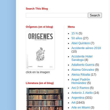
Search This Blog
Orígenes (en el blog)
Menu
15 N
(5)
50 años
(27)
Abel Quintero
(7)
Accidente aéreo 2018
(10)
Accidente Hotel
Saratoga
(4)
Adalberto Guerra
(5)
Alaima Gónzalez
(9)
click en la imagen
Aleisa Ribalta
(17)
Angel Padrón
Hernández
(5)
Literatura (en el blog)
Ani D Ramos
(5)
Antonio J. Aiello
(14)
Argentina
(331)
Art
(1643)
Arte en Miami
(3)