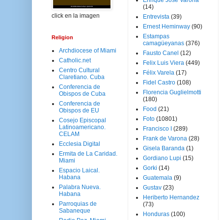
Enrique José Varona
(14)
click en la imagen
Entrevista
(39)
Ernest Heminway
(90)
Estampas
Religion
camagüeyanas
(376)
Archdiocese of Miami
Fausto Canel
(12)
Catholic.net
Felix Luis Viera
(449)
Centro Cultural
Félix Varela
(17)
Claretiano. Cuba
Fidel Castro
(108)
Conferencia de
Florencia Guglielmotti
Obispos de Cuba
(180)
Conferencia de
Food
(21)
Obispos de EU
Foto
(10801)
Cosejo Episcopal
Latinoamericano.
Francisco I
(289)
CELAM
Frank de Varona
(28)
Ecclesia Digital
Gisela Baranda
(1)
Ermita de La Caridad.
Gordiano Lupi
(15)
Miami
Gorki
(14)
Espacio Laical.
Habana
Guatemala
(9)
Palabra Nueva.
Gustav
(23)
Habana
Heriberto Hernandez
Parroquias de
(73)
Sabaneque
Honduras
(100)