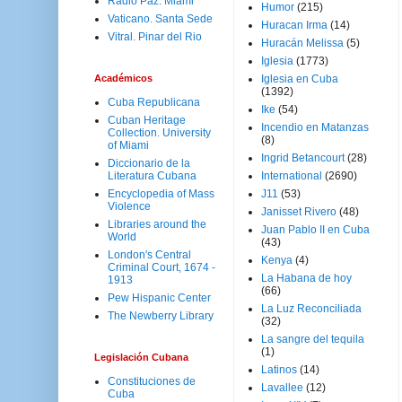
Radio Paz. Miami
Humor
(215)
Vaticano. Santa Sede
Huracan Irma
(14)
Vitral. Pinar del Rio
Huracán Melissa
(5)
Iglesia
(1773)
Académicos
Iglesia en Cuba
(1392)
Cuba Republicana
Ike
(54)
Cuban Heritage
Incendio en Matanzas
Collection. University
(8)
of Miami
Ingrid Betancourt
(28)
Diccionario de la
Literatura Cubana
International
(2690)
Encyclopedia of Mass
J11
(53)
Violence
Janisset Rivero
(48)
Libraries around the
Juan Pablo II en Cuba
World
(43)
London's Central
Kenya
(4)
Criminal Court, 1674 -
La Habana de hoy
1913
(66)
Pew Hispanic Center
La Luz Reconciliada
The Newberry Library
(32)
La sangre del tequila
(1)
Legislación Cubana
Latinos
(14)
Constituciones de
Lavallee
(12)
Cuba