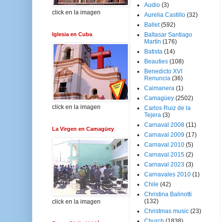
Audio
(3)
click en la imagen
Aurelia Castillo
(32)
Ballet
(592)
Iglesia en Cuba
Baltasar Santiago
Martín
(176)
Batista
(14)
Beauties
(108)
Benedicto XVI
Renuncia
(36)
Caimanera
(1)
Camagüey
(2502)
click en la imagen
Carlos Ruiz de la
Tejera
(3)
Carnaval 2008
(11)
La Virgen en Camagüey
Carnaval 2009
(17)
Carnaval 2010
(5)
Carnaval 2015
(2)
Carnaval 2023
(3)
Carnavales 2010
(1)
Chile
(42)
Christina Balinotti
(132)
click en la imagen
Christmas music
(23)
Church
(1838)