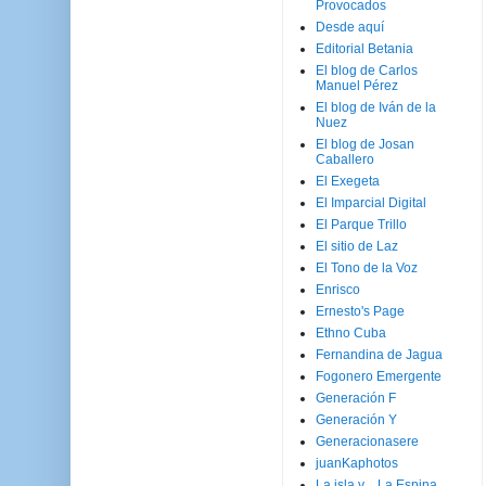
Provocados
Desde aquí
Editorial Betania
El blog de Carlos
Manuel Pérez
El blog de Iván de la
Nuez
El blog de Josan
Caballero
El Exegeta
El Imparcial Digital
El Parque Trillo
El sitio de Laz
El Tono de la Voz
Enrisco
Ernesto's Page
Ethno Cuba
Fernandina de Jagua
Fogonero Emergente
Generación F
Generación Y
Generacionasere
juanKaphotos
La isla y ...La Espina