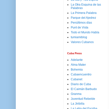
La Otra Esquina de las
Palabras
La Primera Palabra
Parque del Ajedrez
Penúltimos días
Punt de Vista
Todo el Mundo Habla
tumiamiblog
Valores Cubanos
Cuba Press
Adelante
Alma Mater
Bohemia
Cubaencuentro
Cubanet
Diario de Cuba
El Caimán Barbudo
Granma
Juventud Rebelde
La Jiribilla
La Letra del Escriba