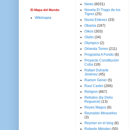
News
(6031)
Novela El Trago de los
El Mapa del Mundo
Tigres
(25)
Wikimapia
Nuvia Estevez
(33)
Obama
(187)
Oikos
(303)
Olallo
(34)
Olympics
(2)
Orlanda Torres
(211)
Programa A Fondo
(6)
Proyecto Constitución
Cuba
(18)
Rafael Duharte
Jiménez
(45)
Ramon Gener
(5)
Raul Castro
(266)
Religion
(667)
Retratos (by Delio
Regueral)
(13)
Reyes Magos
(6)
Reynaldo Miravelles
(3)
Reynier en el blog
(6)
Roberto Méndez
(55)