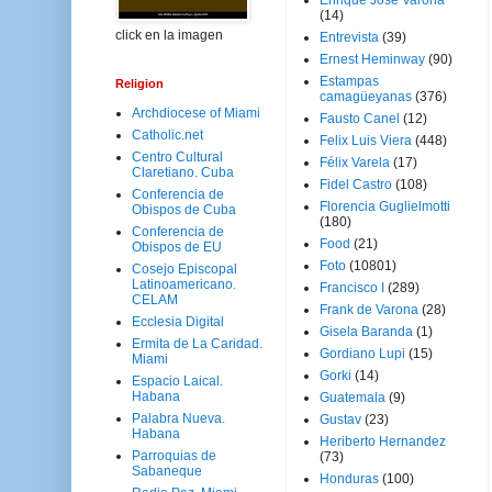
Enrique José Varona
(14)
click en la imagen
Entrevista
(39)
Ernest Heminway
(90)
Estampas
Religion
camagüeyanas
(376)
Archdiocese of Miami
Fausto Canel
(12)
Catholic.net
Felix Luis Viera
(448)
Centro Cultural
Félix Varela
(17)
Claretiano. Cuba
Fidel Castro
(108)
Conferencia de
Florencia Guglielmotti
Obispos de Cuba
(180)
Conferencia de
Food
(21)
Obispos de EU
Foto
(10801)
Cosejo Episcopal
Latinoamericano.
Francisco I
(289)
CELAM
Frank de Varona
(28)
Ecclesia Digital
Gisela Baranda
(1)
Ermita de La Caridad.
Gordiano Lupi
(15)
Miami
Gorki
(14)
Espacio Laical.
Habana
Guatemala
(9)
Palabra Nueva.
Gustav
(23)
Habana
Heriberto Hernandez
Parroquias de
(73)
Sabaneque
Honduras
(100)