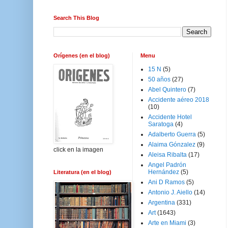
Search This Blog
Orígenes (en el blog)
Menu
15 N
(5)
50 años
(27)
Abel Quintero
(7)
Accidente aéreo 2018
(10)
Accidente Hotel
Saratoga
(4)
Adalberto Guerra
(5)
Alaima Gónzalez
(9)
click en la imagen
Aleisa Ribalta
(17)
Angel Padrón
Hernández
(5)
Literatura (en el blog)
Ani D Ramos
(5)
Antonio J. Aiello
(14)
Argentina
(331)
Art
(1643)
Arte en Miami
(3)