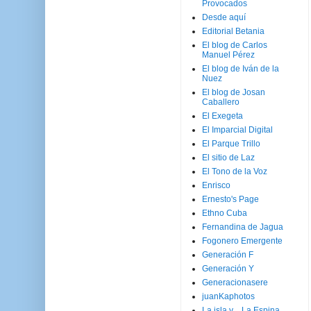
Provocados
Desde aquí
Editorial Betania
El blog de Carlos
Manuel Pérez
El blog de Iván de la
Nuez
El blog de Josan
Caballero
El Exegeta
El Imparcial Digital
El Parque Trillo
El sitio de Laz
El Tono de la Voz
Enrisco
Ernesto's Page
Ethno Cuba
Fernandina de Jagua
Fogonero Emergente
Generación F
Generación Y
Generacionasere
juanKaphotos
La isla y ...La Espina