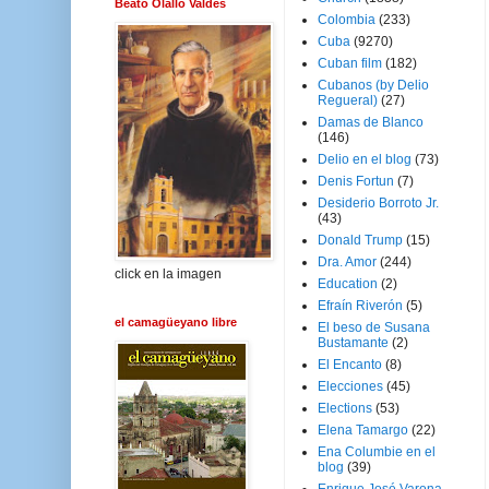
Beato Olallo Valdés
Colombia
(233)
Cuba
(9270)
Cuban film
(182)
Cubanos (by Delio
Regueral)
(27)
Damas de Blanco
(146)
Delio en el blog
(73)
Denis Fortun
(7)
Desiderio Borroto Jr.
(43)
Donald Trump
(15)
Dra. Amor
(244)
click en la imagen
Education
(2)
Efraín Riverón
(5)
el camagüeyano libre
El beso de Susana
Bustamante
(2)
El Encanto
(8)
Elecciones
(45)
Elections
(53)
Elena Tamargo
(22)
Ena Columbie en el
blog
(39)