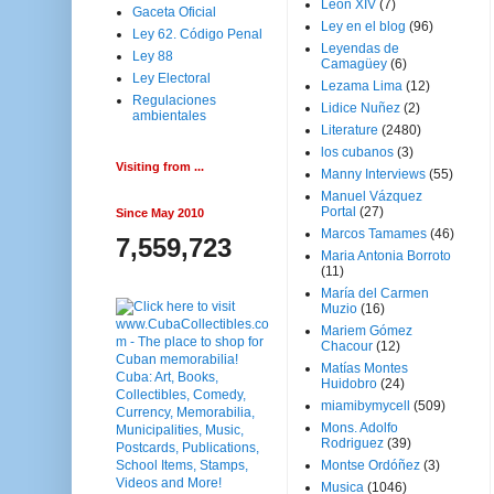
Leon XIV
(7)
Gaceta Oficial
Ley en el blog
(96)
Ley 62. Código Penal
Leyendas de
Ley 88
Camagüey
(6)
Ley Electoral
Lezama Lima
(12)
Regulaciones
Lidice Nuñez
(2)
ambientales
Literature
(2480)
los cubanos
(3)
Visiting from ...
Manny Interviews
(55)
Manuel Vázquez
Portal
(27)
Since May 2010
Marcos Tamames
(46)
7,559,723
Maria Antonia Borroto
(11)
María del Carmen
Muzio
(16)
Mariem Gómez
Chacour
(12)
Matías Montes
Huidobro
(24)
miamibymycell
(509)
Mons. Adolfo
Rodriguez
(39)
Montse Ordóñez
(3)
Musica
(1046)