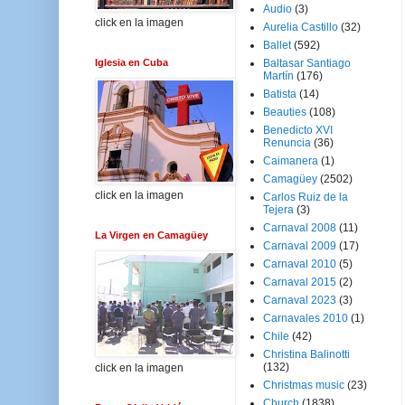
Audio
(3)
click en la imagen
Aurelia Castillo
(32)
Ballet
(592)
Iglesia en Cuba
Baltasar Santiago
Martín
(176)
Batista
(14)
Beauties
(108)
Benedicto XVI
Renuncia
(36)
Caimanera
(1)
Camagüey
(2502)
click en la imagen
Carlos Ruiz de la
Tejera
(3)
Carnaval 2008
(11)
La Virgen en Camagüey
Carnaval 2009
(17)
Carnaval 2010
(5)
Carnaval 2015
(2)
Carnaval 2023
(3)
Carnavales 2010
(1)
Chile
(42)
Christina Balinotti
(132)
click en la imagen
Christmas music
(23)
Church
(1838)