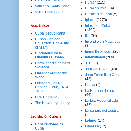
Radio Paz. Miami
Humor
(215)
Vaticano. Santa Sede
Huracan Irma
(14)
Vitral. Pinar del Rio
Huracán Melissa
(5)
Iglesia
(1773)
Académicos
Iglesia en Cuba
(1392)
Cuba Republicana
Ike
(54)
Cuban Heritage
Incendio en Matanzas
Collection. University
(8)
of Miami
Ingrid Betancourt
(28)
Diccionario de la
Literatura Cubana
International
(2690)
Encyclopedia of Mass
J11
(53)
Violence
Janisset Rivero
(48)
Libraries around the
Juan Pablo II en Cuba
World
(43)
London's Central
Kenya
(4)
Criminal Court, 1674 -
La Habana de hoy
1913
(66)
Pew Hispanic Center
La Luz Reconciliada
The Newberry Library
(32)
La sangre del tequila
(1)
Legislación Cubana
Latinos
(14)
Constituciones de
Lavallee
(12)
Cuba