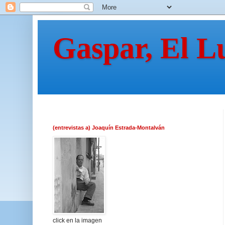
Gaspar, El L
(entrevistas a) Joaquín Estrada-Montalván
click en la imagen