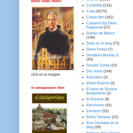
Beato Olallo Valdés
Colombia
(233)
Cuba
(9270)
Cuban film
(182)
Cubanos (by Delio
Regueral)
(27)
Damas de Blanco
(146)
Delio en el blog
(73)
Denis Fortun
(7)
Desiderio Borroto Jr.
(43)
Donald Trump
(15)
Dra. Amor
(244)
click en la imagen
Education
(2)
Efraín Riverón
(5)
el camagüeyano libre
El beso de Susana
Bustamante
(2)
El Encanto
(8)
Elecciones
(45)
Elections
(53)
Elena Tamargo
(22)
Ena Columbie en el
blog
(39)