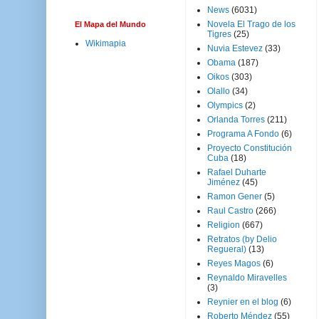
News
(6031)
Novela El Trago de los
El Mapa del Mundo
Tigres
(25)
Wikimapia
Nuvia Estevez
(33)
Obama
(187)
Oikos
(303)
Olallo
(34)
Olympics
(2)
Orlanda Torres
(211)
Programa A Fondo
(6)
Proyecto Constitución
Cuba
(18)
Rafael Duharte
Jiménez
(45)
Ramon Gener
(5)
Raul Castro
(266)
Religion
(667)
Retratos (by Delio
Regueral)
(13)
Reyes Magos
(6)
Reynaldo Miravelles
(3)
Reynier en el blog
(6)
Roberto Méndez
(55)