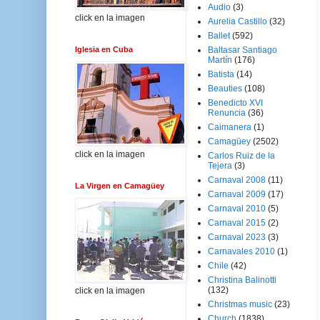
Audio
(3)
click en la imagen
Aurelia Castillo
(32)
Ballet
(592)
Iglesia en Cuba
Baltasar Santiago
Martín
(176)
Batista
(14)
Beauties
(108)
Benedicto XVI
Renuncia
(36)
Caimanera
(1)
Camagüey
(2502)
click en la imagen
Carlos Ruiz de la
Tejera
(3)
Carnaval 2008
(11)
La Virgen en Camagüey
Carnaval 2009
(17)
Carnaval 2010
(5)
Carnaval 2015
(2)
Carnaval 2023
(3)
Carnavales 2010
(1)
Chile
(42)
Christina Balinotti
(132)
click en la imagen
Christmas music
(23)
Church
(1838)