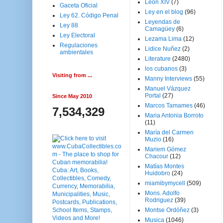
Leon XIV
(7)
Gaceta Oficial
Ley en el blog
(96)
Ley 62. Código Penal
Leyendas de
Ley 88
Camagüey
(6)
Ley Electoral
Lezama Lima
(12)
Regulaciones
Lidice Nuñez
(2)
ambientales
Literature
(2480)
los cubanos
(3)
Visiting from ...
Manny Interviews
(55)
Manuel Vázquez
Portal
(27)
Since May 2010
Marcos Tamames
(46)
7,534,329
Maria Antonia Borroto
(11)
María del Carmen
Muzio
(16)
Mariem Gómez
Chacour
(12)
Matías Montes
Huidobro
(24)
miamibymycell
(509)
Mons. Adolfo
Rodriguez
(39)
Montse Ordóñez
(3)
Musica
(1046)