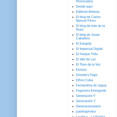
Provocados
Desde aquí
Editorial Betania
El blog de Carlos
Manuel Pérez
El blog de Iván de la
Nuez
El blog de Josan
Caballero
El Exegeta
El Imparcial Digital
El Parque Trillo
El sitio de Laz
El Tono de la Voz
Enrisco
Ernesto's Page
Ethno Cuba
Fernandina de Jagua
Fogonero Emergente
Generación F
Generación Y
Generacionasere
juanKaphotos
La isla y ...La Espina