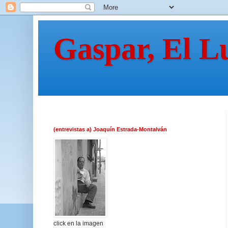
Gaspar, El L
(entrevistas a) Joaquín Estrada-Montalván
click en la imagen