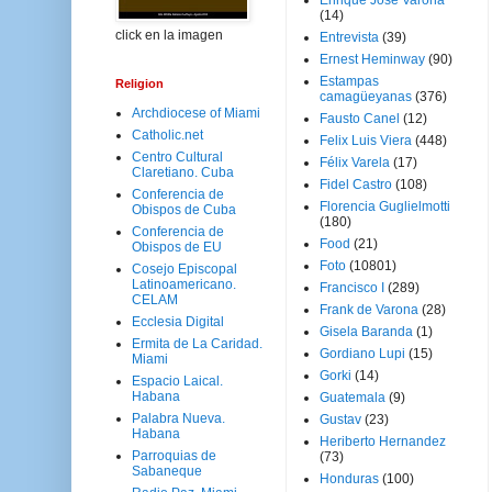
Enrique José Varona
(14)
click en la imagen
Entrevista
(39)
Ernest Heminway
(90)
Estampas
Religion
camagüeyanas
(376)
Archdiocese of Miami
Fausto Canel
(12)
Catholic.net
Felix Luis Viera
(448)
Centro Cultural
Félix Varela
(17)
Claretiano. Cuba
Fidel Castro
(108)
Conferencia de
Florencia Guglielmotti
Obispos de Cuba
(180)
Conferencia de
Food
(21)
Obispos de EU
Foto
(10801)
Cosejo Episcopal
Latinoamericano.
Francisco I
(289)
CELAM
Frank de Varona
(28)
Ecclesia Digital
Gisela Baranda
(1)
Ermita de La Caridad.
Gordiano Lupi
(15)
Miami
Gorki
(14)
Espacio Laical.
Habana
Guatemala
(9)
Palabra Nueva.
Gustav
(23)
Habana
Heriberto Hernandez
Parroquias de
(73)
Sabaneque
Honduras
(100)