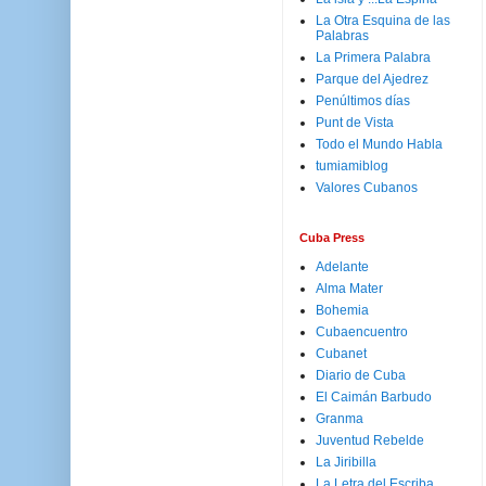
La Otra Esquina de las
Palabras
La Primera Palabra
Parque del Ajedrez
Penúltimos días
Punt de Vista
Todo el Mundo Habla
tumiamiblog
Valores Cubanos
Cuba Press
Adelante
Alma Mater
Bohemia
Cubaencuentro
Cubanet
Diario de Cuba
El Caimán Barbudo
Granma
Juventud Rebelde
La Jiribilla
La Letra del Escriba