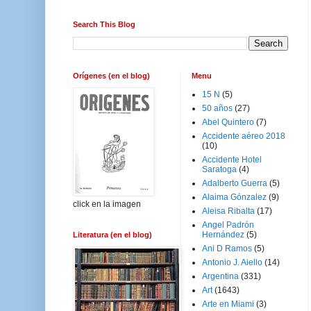
Search This Blog
Orígenes (en el blog)
Menu
15 N
(5)
50 años
(27)
Abel Quintero
(7)
Accidente aéreo 2018
(10)
Accidente Hotel
Saratoga
(4)
Adalberto Guerra
(5)
Alaima Gónzalez
(9)
click en la imagen
Aleisa Ribalta
(17)
Angel Padrón
Hernández
(5)
Literatura (en el blog)
Ani D Ramos
(5)
Antonio J. Aiello
(14)
Argentina
(331)
Art
(1643)
Arte en Miami
(3)