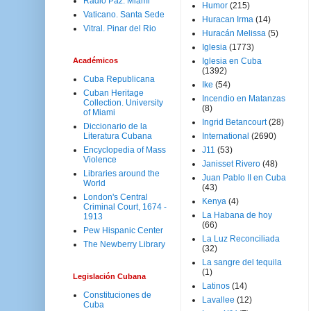
Radio Paz. Miami
Humor
(215)
Vaticano. Santa Sede
Huracan Irma
(14)
Vitral. Pinar del Rio
Huracán Melissa
(5)
Iglesia
(1773)
Académicos
Iglesia en Cuba
(1392)
Cuba Republicana
Ike
(54)
Cuban Heritage
Incendio en Matanzas
Collection. University
(8)
of Miami
Ingrid Betancourt
(28)
Diccionario de la
Literatura Cubana
International
(2690)
Encyclopedia of Mass
J11
(53)
Violence
Janisset Rivero
(48)
Libraries around the
Juan Pablo II en Cuba
World
(43)
London's Central
Kenya
(4)
Criminal Court, 1674 -
La Habana de hoy
1913
(66)
Pew Hispanic Center
La Luz Reconciliada
The Newberry Library
(32)
La sangre del tequila
(1)
Legislación Cubana
Latinos
(14)
Constituciones de
Lavallee
(12)
Cuba