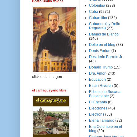
Beato Olallo Valdés
Colombia
(233)
Cuba
(9271)
Cuban film
(182)
Cubanos (by Delio
Regueral)
(27)
Damas de Blanco
(146)
Delio en el blog
(73)
Denis Fortun
(7)
Desiderio Borroto Jr.
(43)
Donald Trump
(15)
Dra. Amor
(243)
click en la imagen
Education
(2)
Efraín Riverón
(5)
el camagüeyano libre
El beso de Susana
Bustamante
(2)
El Encanto
(8)
Elecciones
(45)
Elections
(53)
Elena Tamargo
(22)
Ena Columbie en el
blog
(39)