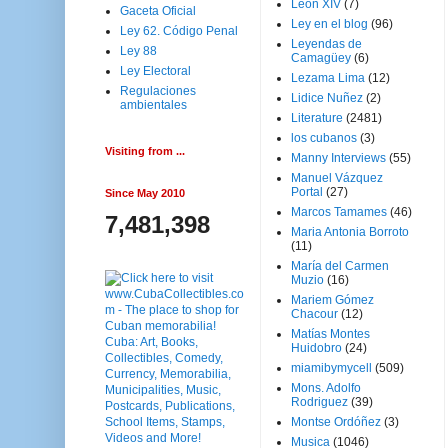
Leon XIV
(7)
Gaceta Oficial
Ley en el blog
(96)
Ley 62. Código Penal
Leyendas de
Ley 88
Camagüey
(6)
Ley Electoral
Lezama Lima
(12)
Regulaciones
Lidice Nuñez
(2)
ambientales
Literature
(2481)
los cubanos
(3)
Visiting from ...
Manny Interviews
(55)
Manuel Vázquez
Portal
(27)
Since May 2010
Marcos Tamames
(46)
7,481,398
Maria Antonia Borroto
(11)
María del Carmen
Muzio
(16)
Mariem Gómez
Chacour
(12)
Matías Montes
Huidobro
(24)
miamibymycell
(509)
Mons. Adolfo
Rodriguez
(39)
Montse Ordóñez
(3)
Musica
(1046)