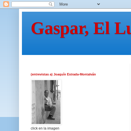
Gaspar, El L
(entrevistas a) Joaquín Estrada-Montalván
click en la imagen