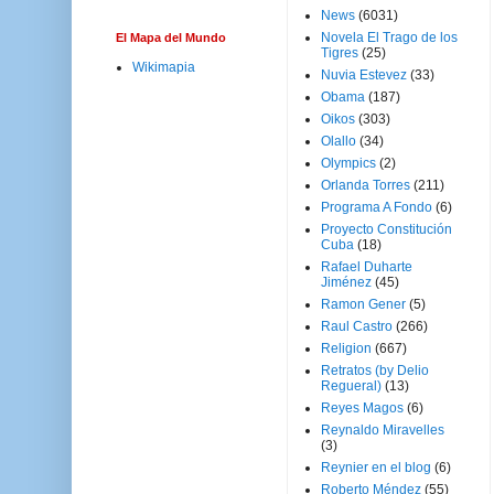
News
(6031)
Novela El Trago de los
El Mapa del Mundo
Tigres
(25)
Wikimapia
Nuvia Estevez
(33)
Obama
(187)
Oikos
(303)
Olallo
(34)
Olympics
(2)
Orlanda Torres
(211)
Programa A Fondo
(6)
Proyecto Constitución
Cuba
(18)
Rafael Duharte
Jiménez
(45)
Ramon Gener
(5)
Raul Castro
(266)
Religion
(667)
Retratos (by Delio
Regueral)
(13)
Reyes Magos
(6)
Reynaldo Miravelles
(3)
Reynier en el blog
(6)
Roberto Méndez
(55)