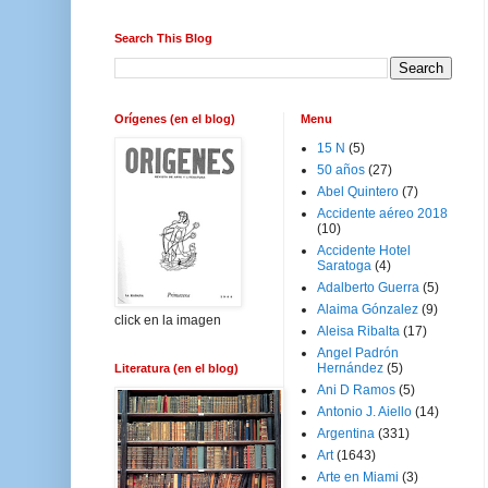
Search This Blog
Orígenes (en el blog)
Menu
15 N
(5)
50 años
(27)
Abel Quintero
(7)
Accidente aéreo 2018
(10)
Accidente Hotel
Saratoga
(4)
Adalberto Guerra
(5)
Alaima Gónzalez
(9)
click en la imagen
Aleisa Ribalta
(17)
Angel Padrón
Hernández
(5)
Literatura (en el blog)
Ani D Ramos
(5)
Antonio J. Aiello
(14)
Argentina
(331)
Art
(1643)
Arte en Miami
(3)