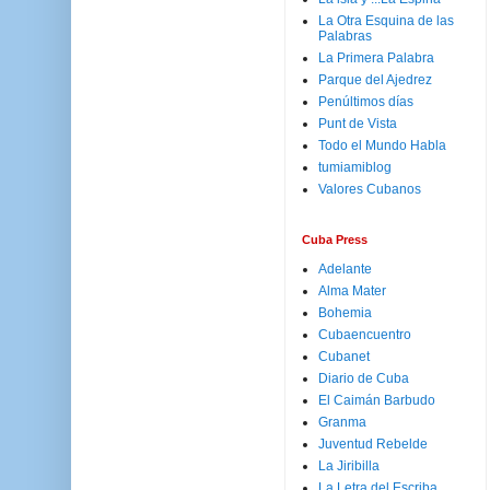
La Otra Esquina de las
Palabras
La Primera Palabra
Parque del Ajedrez
Penúltimos días
Punt de Vista
Todo el Mundo Habla
tumiamiblog
Valores Cubanos
Cuba Press
Adelante
Alma Mater
Bohemia
Cubaencuentro
Cubanet
Diario de Cuba
El Caimán Barbudo
Granma
Juventud Rebelde
La Jiribilla
La Letra del Escriba