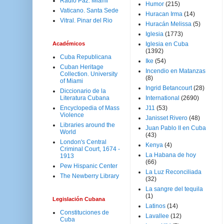
Radio Paz. Miami
Humor
(215)
Vaticano. Santa Sede
Huracan Irma
(14)
Vitral. Pinar del Rio
Huracán Melissa
(5)
Iglesia
(1773)
Académicos
Iglesia en Cuba
(1392)
Cuba Republicana
Ike
(54)
Cuban Heritage
Incendio en Matanzas
Collection. University
(8)
of Miami
Ingrid Betancourt
(28)
Diccionario de la
Literatura Cubana
International
(2690)
Encyclopedia of Mass
J11
(53)
Violence
Janisset Rivero
(48)
Libraries around the
Juan Pablo II en Cuba
World
(43)
London's Central
Kenya
(4)
Criminal Court, 1674 -
La Habana de hoy
1913
(66)
Pew Hispanic Center
La Luz Reconciliada
The Newberry Library
(32)
La sangre del tequila
(1)
Legislación Cubana
Latinos
(14)
Constituciones de
Lavallee
(12)
Cuba