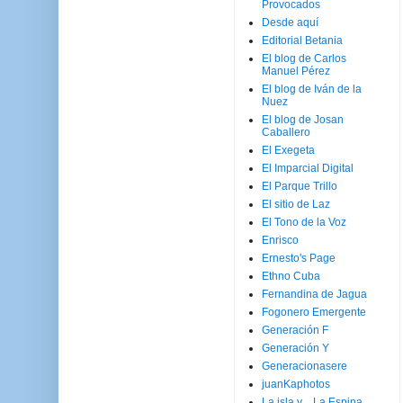
Provocados
Desde aquí
Editorial Betania
El blog de Carlos
Manuel Pérez
El blog de Iván de la
Nuez
El blog de Josan
Caballero
El Exegeta
El Imparcial Digital
El Parque Trillo
El sitio de Laz
El Tono de la Voz
Enrisco
Ernesto's Page
Ethno Cuba
Fernandina de Jagua
Fogonero Emergente
Generación F
Generación Y
Generacionasere
juanKaphotos
La isla y ...La Espina