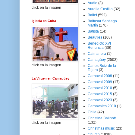
Audio
(3)
click en la imagen
Aurelia Castillo
(32)
Ballet
(592)
Iglesia en Cuba
Baltasar Santiago
Martín
(176)
Batista
(14)
Beauties
(108)
Benedicto XVI
Renuncia
(36)
Caimanera
(1)
Camagüey
(2502)
click en la imagen
Carlos Ruiz de la
Tejera
(3)
Carnaval 2008
(11)
La Virgen en Camagüey
Carnaval 2009
(17)
Carnaval 2010
(5)
Carnaval 2015
(2)
Carnaval 2023
(3)
Carnavales 2010
(1)
Chile
(42)
Christina Balinotti
(132)
click en la imagen
Christmas music
(23)
Church
(1838)