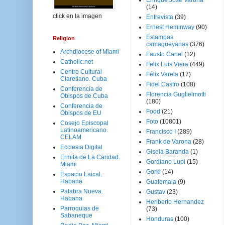
Enrique José Varona
(14)
click en la imagen
Entrevista
(39)
Ernest Heminway
(90)
Estampas
Religion
camagüeyanas
(376)
Archdiocese of Miami
Fausto Canel
(12)
Catholic.net
Felix Luis Viera
(449)
Centro Cultural
Félix Varela
(17)
Claretiano. Cuba
Fidel Castro
(108)
Conferencia de
Florencia Guglielmotti
Obispos de Cuba
(180)
Conferencia de
Food
(21)
Obispos de EU
Foto
(10801)
Cosejo Episcopal
Latinoamericano.
Francisco I
(289)
CELAM
Frank de Varona
(28)
Ecclesia Digital
Gisela Baranda
(1)
Ermita de La Caridad.
Gordiano Lupi
(15)
Miami
Gorki
(14)
Espacio Laical.
Habana
Guatemala
(9)
Palabra Nueva.
Gustav
(23)
Habana
Heriberto Hernandez
Parroquias de
(73)
Sabaneque
Honduras
(100)