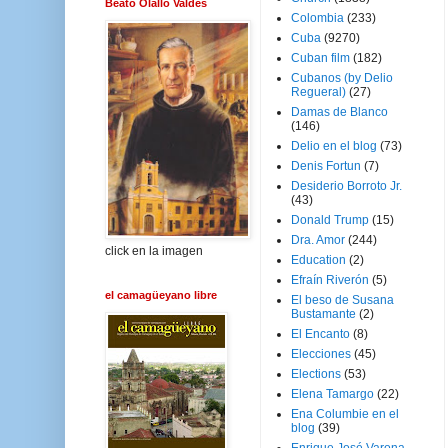
Beato Olallo Valdés
Colombia
(233)
Cuba
(9270)
Cuban film
(182)
Cubanos (by Delio
Regueral)
(27)
Damas de Blanco
(146)
Delio en el blog
(73)
Denis Fortun
(7)
Desiderio Borroto Jr.
(43)
Donald Trump
(15)
Dra. Amor
(244)
click en la imagen
Education
(2)
Efraín Riverón
(5)
el camagüeyano libre
El beso de Susana
Bustamante
(2)
El Encanto
(8)
Elecciones
(45)
Elections
(53)
Elena Tamargo
(22)
Ena Columbie en el
blog
(39)