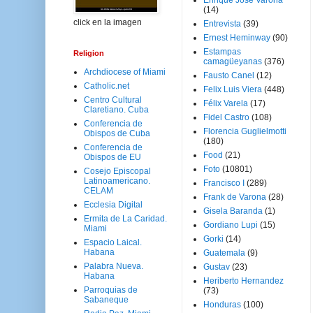
Enrique José Varona
(14)
click en la imagen
Entrevista
(39)
Ernest Heminway
(90)
Estampas
Religion
camagüeyanas
(376)
Archdiocese of Miami
Fausto Canel
(12)
Catholic.net
Felix Luis Viera
(448)
Centro Cultural
Félix Varela
(17)
Claretiano. Cuba
Fidel Castro
(108)
Conferencia de
Florencia Guglielmotti
Obispos de Cuba
(180)
Conferencia de
Food
(21)
Obispos de EU
Foto
(10801)
Cosejo Episcopal
Latinoamericano.
Francisco I
(289)
CELAM
Frank de Varona
(28)
Ecclesia Digital
Gisela Baranda
(1)
Ermita de La Caridad.
Gordiano Lupi
(15)
Miami
Gorki
(14)
Espacio Laical.
Habana
Guatemala
(9)
Palabra Nueva.
Gustav
(23)
Habana
Heriberto Hernandez
Parroquias de
(73)
Sabaneque
Honduras
(100)