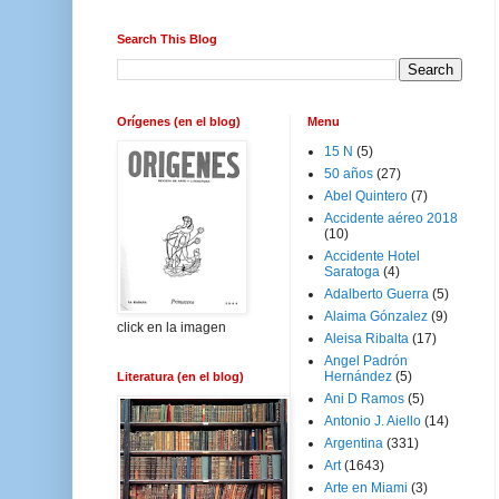
Search This Blog
Orígenes (en el blog)
Menu
15 N
(5)
50 años
(27)
Abel Quintero
(7)
Accidente aéreo 2018
(10)
Accidente Hotel
Saratoga
(4)
Adalberto Guerra
(5)
Alaima Gónzalez
(9)
click en la imagen
Aleisa Ribalta
(17)
Angel Padrón
Hernández
(5)
Literatura (en el blog)
Ani D Ramos
(5)
Antonio J. Aiello
(14)
Argentina
(331)
Art
(1643)
Arte en Miami
(3)