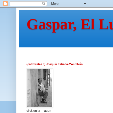
Gaspar, El L
(entrevistas a) Joaquín Estrada-Montalván
click en la imagen