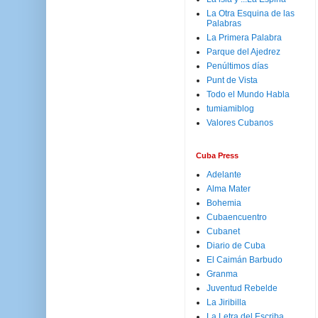
La Otra Esquina de las
Palabras
La Primera Palabra
Parque del Ajedrez
Penúltimos días
Punt de Vista
Todo el Mundo Habla
tumiamiblog
Valores Cubanos
Cuba Press
Adelante
Alma Mater
Bohemia
Cubaencuentro
Cubanet
Diario de Cuba
El Caimán Barbudo
Granma
Juventud Rebelde
La Jiribilla
La Letra del Escriba