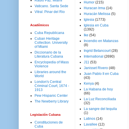
Radio Paz. Miami
Humor
(215)
Vaticano. Santa Sede
Huracan Irma
(14)
Vitral. Pinar del Rio
Huracán Melissa
(5)
Iglesia
(1773)
Académicos
Iglesia en Cuba
(1392)
Cuba Republicana
Ike
(54)
Cuban Heritage
Incendio en Matanzas
Collection. University
(8)
of Miami
Ingrid Betancourt
(28)
Diccionario de la
Literatura Cubana
International
(2690)
Encyclopedia of Mass
J11
(53)
Violence
Janisset Rivero
(48)
Libraries around the
Juan Pablo II en Cuba
World
(43)
London's Central
Kenya
(4)
Criminal Court, 1674 -
La Habana de hoy
1913
(66)
Pew Hispanic Center
La Luz Reconciliada
The Newberry Library
(32)
La sangre del tequila
(1)
Legislación Cubana
Latinos
(14)
Constituciones de
Lavallee
(12)
Cuba