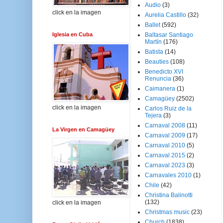
Audio
(3)
click en la imagen
Aurelia Castillo
(32)
Ballet
(592)
Iglesia en Cuba
Baltasar Santiago
Martín
(176)
Batista
(14)
Beauties
(108)
Benedicto XVI
Renuncia
(36)
Caimanera
(1)
Camagüey
(2502)
click en la imagen
Carlos Ruiz de la
Tejera
(3)
Carnaval 2008
(11)
La Virgen en Camagüey
Carnaval 2009
(17)
Carnaval 2010
(5)
Carnaval 2015
(2)
Carnaval 2023
(3)
Carnavales 2010
(1)
Chile
(42)
Christina Balinotti
(132)
click en la imagen
Christmas music
(23)
Church
(1838)