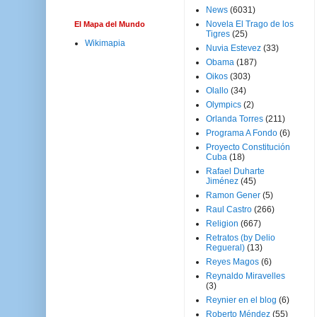
News
(6031)
Novela El Trago de los
El Mapa del Mundo
Tigres
(25)
Wikimapia
Nuvia Estevez
(33)
Obama
(187)
Oikos
(303)
Olallo
(34)
Olympics
(2)
Orlanda Torres
(211)
Programa A Fondo
(6)
Proyecto Constitución
Cuba
(18)
Rafael Duharte
Jiménez
(45)
Ramon Gener
(5)
Raul Castro
(266)
Religion
(667)
Retratos (by Delio
Regueral)
(13)
Reyes Magos
(6)
Reynaldo Miravelles
(3)
Reynier en el blog
(6)
Roberto Méndez
(55)