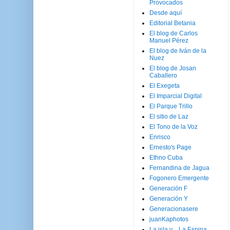
Provocados
Desde aquí
Editorial Betania
El blog de Carlos
Manuel Pérez
El blog de Iván de la
Nuez
El blog de Josan
Caballero
El Exegeta
El Imparcial Digital
El Parque Trillo
El sitio de Laz
El Tono de la Voz
Enrisco
Ernesto's Page
Ethno Cuba
Fernandina de Jagua
Fogonero Emergente
Generación F
Generación Y
Generacionasere
juanKaphotos
La isla y ...La Espina