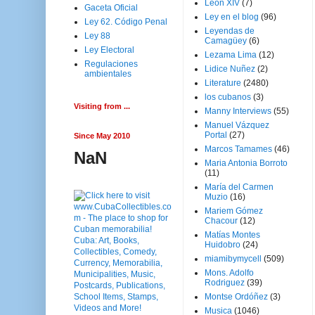
Leon XIV
(7)
Gaceta Oficial
Ley en el blog
(96)
Ley 62. Código Penal
Leyendas de
Ley 88
Camagüey
(6)
Ley Electoral
Lezama Lima
(12)
Regulaciones
Lidice Nuñez
(2)
ambientales
Literature
(2480)
los cubanos
(3)
Visiting from ...
Manny Interviews
(55)
Manuel Vázquez
Portal
(27)
Since May 2010
Marcos Tamames
(46)
NaN
Maria Antonia Borroto
(11)
María del Carmen
Muzio
(16)
Mariem Gómez
Chacour
(12)
Matías Montes
Huidobro
(24)
miamibymycell
(509)
Mons. Adolfo
Rodriguez
(39)
Montse Ordóñez
(3)
Musica
(1046)