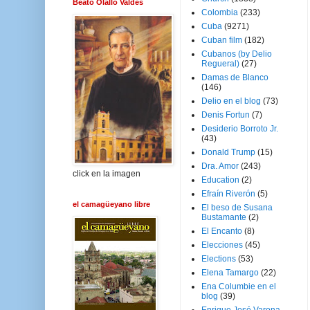
Beato Olallo Valdés
Colombia
(233)
Cuba
(9271)
Cuban film
(182)
Cubanos (by Delio
Regueral)
(27)
Damas de Blanco
(146)
Delio en el blog
(73)
Denis Fortun
(7)
Desiderio Borroto Jr.
(43)
Donald Trump
(15)
Dra. Amor
(243)
click en la imagen
Education
(2)
Efraín Riverón
(5)
el camagüeyano libre
El beso de Susana
Bustamante
(2)
El Encanto
(8)
Elecciones
(45)
Elections
(53)
Elena Tamargo
(22)
Ena Columbie en el
blog
(39)