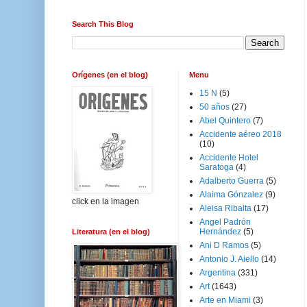
Search This Blog
Orígenes (en el blog)
Menu
15 N
(5)
50 años
(27)
Abel Quintero
(7)
Accidente aéreo 2018
(10)
Accidente Hotel
Saratoga
(4)
Adalberto Guerra
(5)
Alaima Gónzalez
(9)
click en la imagen
Aleisa Ribalta
(17)
Angel Padrón
Hernández
(5)
Literatura (en el blog)
Ani D Ramos
(5)
Antonio J. Aiello
(14)
Argentina
(331)
Art
(1643)
Arte en Miami
(3)