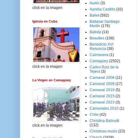
Audio
(3)
click en la imagen
Aurelia Castillo
(32)
Ballet
(592)
Iglesia en Cuba
Baltasar Santiago
Martín
(176)
Batista
(14)
Beauties
(108)
Benedicto XVI
Renuncia
(36)
Caimanera
(1)
Camagüey
(2502)
click en la imagen
Carlos Ruiz de la
Tejera
(3)
Carnaval 2008
(11)
La Virgen en Camagüey
Carnaval 2009
(17)
Carnaval 2010
(5)
Carnaval 2015
(2)
Carnaval 2023
(3)
Carnavales 2010
(1)
Chile
(42)
Christina Balinotti
(132)
click en la imagen
Christmas music
(23)
Church
(1838)