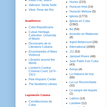
Radio Paz. Miami
Humor
(215)
Vaticano. Santa Sede
Huracan Irma
(14)
Vitral. Pinar del Rio
Huracán Melissa
(5)
Iglesia
(1773)
Académicos
Iglesia en Cuba
(1392)
Cuba Republicana
Ike
(54)
Cuban Heritage
Incendio en Matanzas
Collection. University
(8)
of Miami
Ingrid Betancourt
(28)
Diccionario de la
Literatura Cubana
International
(2690)
Encyclopedia of Mass
J11
(53)
Violence
Janisset Rivero
(48)
Libraries around the
Juan Pablo II en Cuba
World
(43)
London's Central
Kenya
(4)
Criminal Court, 1674 -
La Habana de hoy
1913
(66)
Pew Hispanic Center
La Luz Reconciliada
The Newberry Library
(32)
La sangre del tequila
(1)
Legislación Cubana
Latinos
(14)
Constituciones de
Lavallee
(12)
Cuba