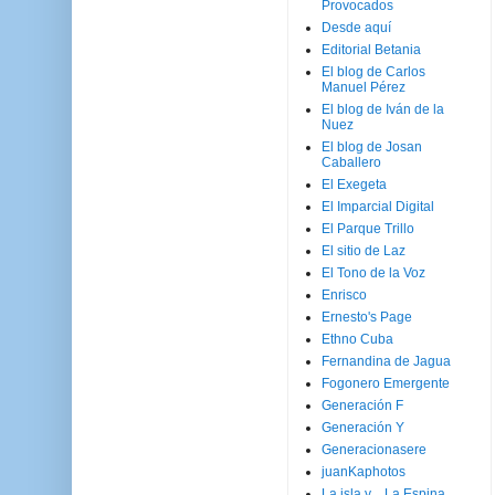
Provocados
Desde aquí
Editorial Betania
El blog de Carlos
Manuel Pérez
El blog de Iván de la
Nuez
El blog de Josan
Caballero
El Exegeta
El Imparcial Digital
El Parque Trillo
El sitio de Laz
El Tono de la Voz
Enrisco
Ernesto's Page
Ethno Cuba
Fernandina de Jagua
Fogonero Emergente
Generación F
Generación Y
Generacionasere
juanKaphotos
La isla y ...La Espina