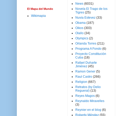
News
(6031)
Novela El Trago de los
El Mapa del Mundo
Tigres
(25)
Wikimapia
Nuvia Estevez
(33)
Obama
(187)
Oikos
(303)
Olallo
(34)
Olympics
(2)
Orlanda Torres
(211)
Programa A Fondo
(6)
Proyecto Constitución
Cuba
(18)
Rafael Duharte
Jiménez
(45)
Ramon Gener
(5)
Raul Castro
(266)
Religion
(667)
Retratos (by Delio
Regueral)
(13)
Reyes Magos
(6)
Reynaldo Miravelles
(3)
Reynier en el blog
(6)
Roberto Méndez
(55)