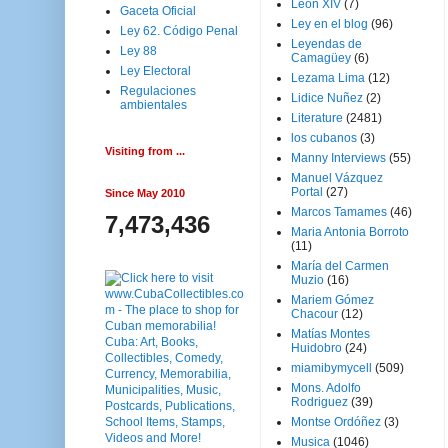
Leon XIV
(7)
Gaceta Oficial
Ley en el blog
(96)
Ley 62. Código Penal
Leyendas de
Ley 88
Camagüey
(6)
Ley Electoral
Lezama Lima
(12)
Regulaciones
Lidice Nuñez
(2)
ambientales
Literature
(2481)
los cubanos
(3)
Visiting from ...
Manny Interviews
(55)
Manuel Vázquez
Portal
(27)
Since May 2010
Marcos Tamames
(46)
7,473,436
Maria Antonia Borroto
(11)
María del Carmen
Muzio
(16)
Mariem Gómez
Chacour
(12)
Matías Montes
Huidobro
(24)
miamibymycell
(509)
Mons. Adolfo
Rodriguez
(39)
Montse Ordóñez
(3)
Musica
(1046)