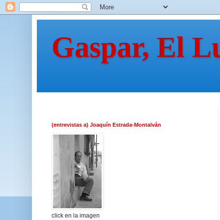
Gaspar, El L
(entrevistas a) Joaquín Estrada-Montalván
click en la imagen