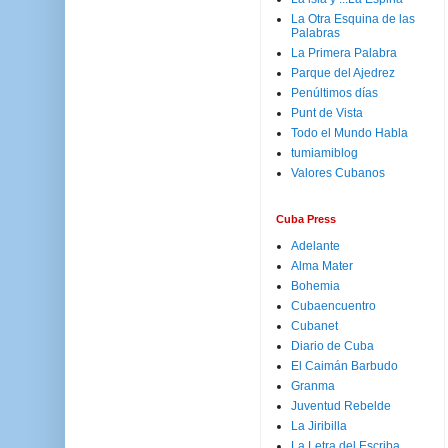
La Otra Esquina de las
Palabras
La Primera Palabra
Parque del Ajedrez
Penúltimos días
Punt de Vista
Todo el Mundo Habla
tumiamiblog
Valores Cubanos
Cuba Press
Adelante
Alma Mater
Bohemia
Cubaencuentro
Cubanet
Diario de Cuba
El Caimán Barbudo
Granma
Juventud Rebelde
La Jiribilla
La Letra del Escriba