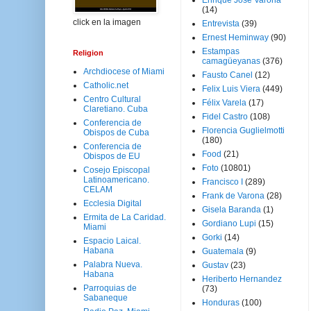
Enrique José Varona
(14)
click en la imagen
Entrevista
(39)
Ernest Heminway
(90)
Estampas
Religion
camagüeyanas
(376)
Archdiocese of Miami
Fausto Canel
(12)
Catholic.net
Felix Luis Viera
(449)
Centro Cultural
Félix Varela
(17)
Claretiano. Cuba
Fidel Castro
(108)
Conferencia de
Florencia Guglielmotti
Obispos de Cuba
(180)
Conferencia de
Food
(21)
Obispos de EU
Foto
(10801)
Cosejo Episcopal
Latinoamericano.
Francisco I
(289)
CELAM
Frank de Varona
(28)
Ecclesia Digital
Gisela Baranda
(1)
Ermita de La Caridad.
Gordiano Lupi
(15)
Miami
Gorki
(14)
Espacio Laical.
Habana
Guatemala
(9)
Palabra Nueva.
Gustav
(23)
Habana
Heriberto Hernandez
Parroquias de
(73)
Sabaneque
Honduras
(100)