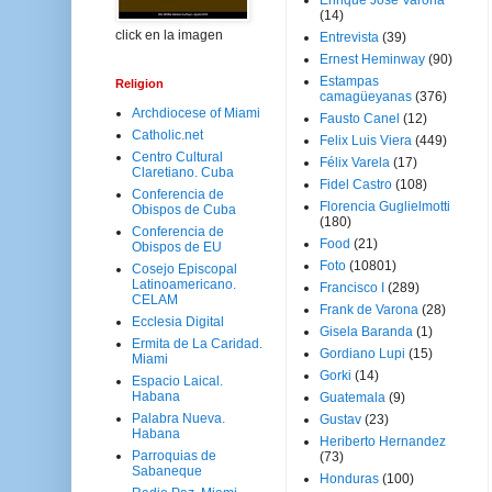
Enrique José Varona
(14)
click en la imagen
Entrevista
(39)
Ernest Heminway
(90)
Estampas
Religion
camagüeyanas
(376)
Archdiocese of Miami
Fausto Canel
(12)
Catholic.net
Felix Luis Viera
(449)
Centro Cultural
Félix Varela
(17)
Claretiano. Cuba
Fidel Castro
(108)
Conferencia de
Florencia Guglielmotti
Obispos de Cuba
(180)
Conferencia de
Food
(21)
Obispos de EU
Foto
(10801)
Cosejo Episcopal
Latinoamericano.
Francisco I
(289)
CELAM
Frank de Varona
(28)
Ecclesia Digital
Gisela Baranda
(1)
Ermita de La Caridad.
Gordiano Lupi
(15)
Miami
Gorki
(14)
Espacio Laical.
Habana
Guatemala
(9)
Palabra Nueva.
Gustav
(23)
Habana
Heriberto Hernandez
Parroquias de
(73)
Sabaneque
Honduras
(100)