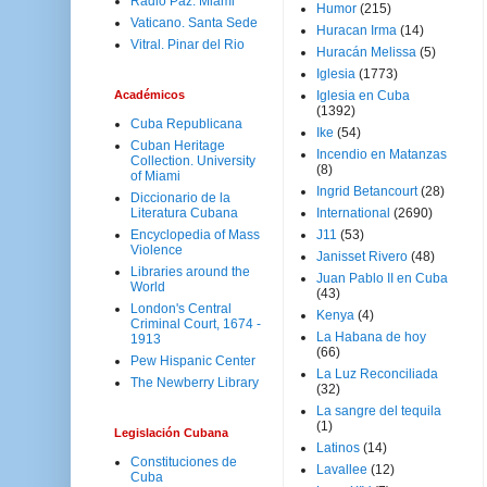
Radio Paz. Miami
Humor
(215)
Vaticano. Santa Sede
Huracan Irma
(14)
Vitral. Pinar del Rio
Huracán Melissa
(5)
Iglesia
(1773)
Académicos
Iglesia en Cuba
(1392)
Cuba Republicana
Ike
(54)
Cuban Heritage
Incendio en Matanzas
Collection. University
(8)
of Miami
Ingrid Betancourt
(28)
Diccionario de la
Literatura Cubana
International
(2690)
Encyclopedia of Mass
J11
(53)
Violence
Janisset Rivero
(48)
Libraries around the
Juan Pablo II en Cuba
World
(43)
London's Central
Kenya
(4)
Criminal Court, 1674 -
La Habana de hoy
1913
(66)
Pew Hispanic Center
La Luz Reconciliada
The Newberry Library
(32)
La sangre del tequila
(1)
Legislación Cubana
Latinos
(14)
Constituciones de
Lavallee
(12)
Cuba