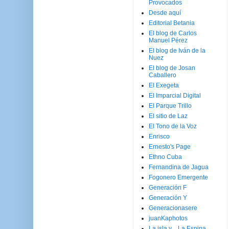
Provocados
Desde aquí
Editorial Betania
El blog de Carlos
Manuel Pérez
El blog de Iván de la
Nuez
El blog de Josan
Caballero
El Exegeta
El Imparcial Digital
El Parque Trillo
El sitio de Laz
El Tono de la Voz
Enrisco
Ernesto's Page
Ethno Cuba
Fernandina de Jagua
Fogonero Emergente
Generación F
Generación Y
Generacionasere
juanKaphotos
La isla y ...La Espina