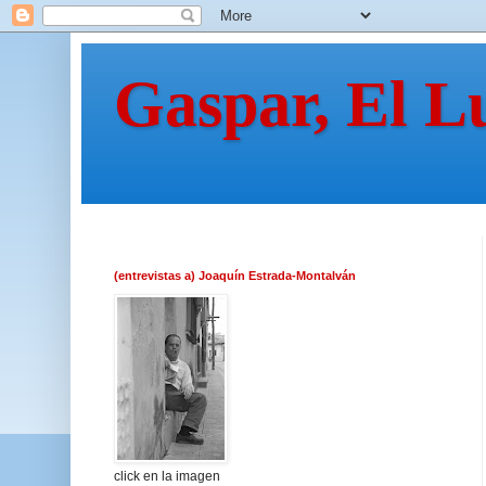
Gaspar, El L
(entrevistas a) Joaquín Estrada-Montalván
click en la imagen