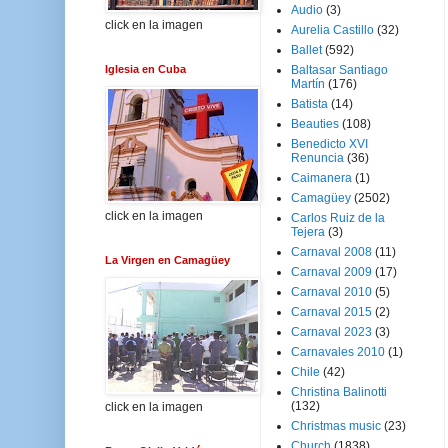
Audio
(3)
click en la imagen
Aurelia Castillo
(32)
Ballet
(592)
Iglesia en Cuba
Baltasar Santiago
Martín
(176)
Batista
(14)
Beauties
(108)
Benedicto XVI
Renuncia
(36)
Caimanera
(1)
Camagüey
(2502)
click en la imagen
Carlos Ruiz de la
Tejera
(3)
Carnaval 2008
(11)
La Virgen en Camagüey
Carnaval 2009
(17)
Carnaval 2010
(5)
Carnaval 2015
(2)
Carnaval 2023
(3)
Carnavales 2010
(1)
Chile
(42)
Christina Balinotti
(132)
click en la imagen
Christmas music
(23)
Church
(1838)