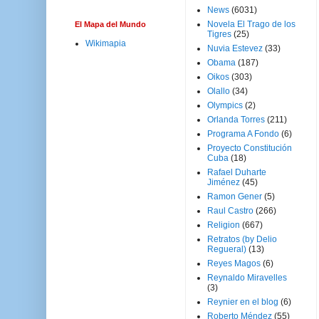
News
(6031)
Novela El Trago de los
El Mapa del Mundo
Tigres
(25)
Wikimapia
Nuvia Estevez
(33)
Obama
(187)
Oikos
(303)
Olallo
(34)
Olympics
(2)
Orlanda Torres
(211)
Programa A Fondo
(6)
Proyecto Constitución
Cuba
(18)
Rafael Duharte
Jiménez
(45)
Ramon Gener
(5)
Raul Castro
(266)
Religion
(667)
Retratos (by Delio
Regueral)
(13)
Reyes Magos
(6)
Reynaldo Miravelles
(3)
Reynier en el blog
(6)
Roberto Méndez
(55)