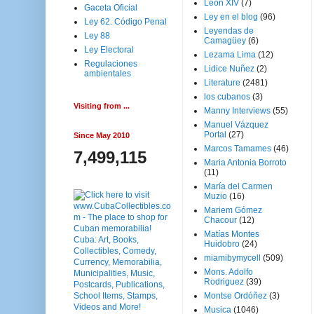
Leon XIV
(7)
Gaceta Oficial
Ley en el blog
(96)
Ley 62. Código Penal
Leyendas de
Ley 88
Camagüey
(6)
Ley Electoral
Lezama Lima
(12)
Regulaciones
Lidice Nuñez
(2)
ambientales
Literature
(2481)
los cubanos
(3)
Visiting from ...
Manny Interviews
(55)
Manuel Vázquez
Portal
(27)
Since May 2010
Marcos Tamames
(46)
7,499,115
Maria Antonia Borroto
(11)
María del Carmen
Muzio
(16)
Mariem Gómez
Chacour
(12)
Matías Montes
Huidobro
(24)
miamibymycell
(509)
Mons. Adolfo
Rodriguez
(39)
Montse Ordóñez
(3)
Musica
(1046)