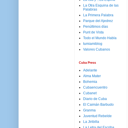
La Otra Esquina de las
Palabras
La Primera Palabra
Parque del Ajedrez
Penúltimos días
Punt de Vista
Todo el Mundo Habla
tumiamiblog
Valores Cubanos
Cuba Press
Adelante
Alma Mater
Bohemia
Cubaencuentro
Cubanet
Diario de Cuba
El Caimán Barbudo
Granma
Juventud Rebelde
La Jiribilla
La Letra del Escriba