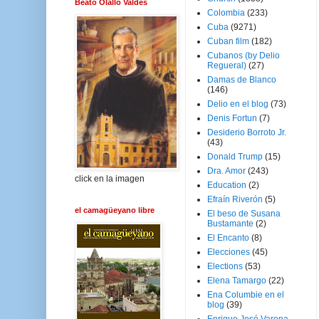
Beato Olallo Valdés
Colombia
(233)
Cuba
(9271)
Cuban film
(182)
Cubanos (by Delio
Regueral)
(27)
Damas de Blanco
(146)
Delio en el blog
(73)
Denis Fortun
(7)
Desiderio Borroto Jr.
(43)
Donald Trump
(15)
Dra. Amor
(243)
click en la imagen
Education
(2)
Efraín Riverón
(5)
el camagüeyano libre
El beso de Susana
Bustamante
(2)
El Encanto
(8)
Elecciones
(45)
Elections
(53)
Elena Tamargo
(22)
Ena Columbie en el
blog
(39)