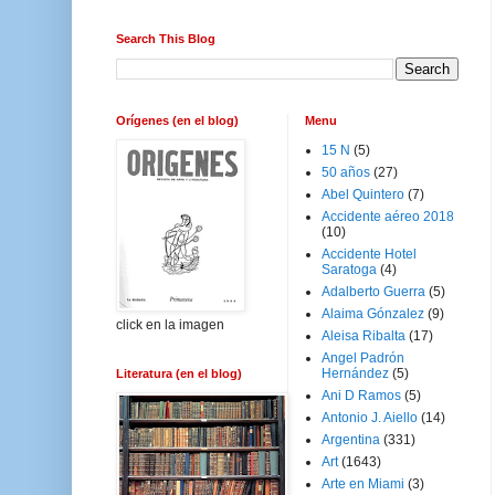
Search This Blog
Orígenes (en el blog)
Menu
15 N
(5)
50 años
(27)
Abel Quintero
(7)
Accidente aéreo 2018
(10)
Accidente Hotel
Saratoga
(4)
Adalberto Guerra
(5)
Alaima Gónzalez
(9)
click en la imagen
Aleisa Ribalta
(17)
Angel Padrón
Hernández
(5)
Literatura (en el blog)
Ani D Ramos
(5)
Antonio J. Aiello
(14)
Argentina
(331)
Art
(1643)
Arte en Miami
(3)