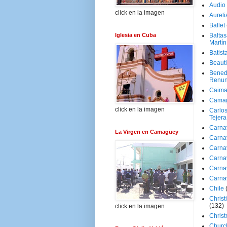
Audio
click en la imagen
Aureli
Ballet
Iglesia en Cuba
Baltas
Martín
Batist
Beaut
Bened
Renun
Caima
Cama
click en la imagen
Carlos
Tejera
Carna
La Virgen en Camagüey
Carna
Carna
Carna
Carna
Carna
Chile
Christ
(132)
click en la imagen
Chris
Churc