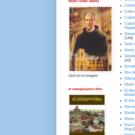
Beato Olallo Valdés
Colom
Cuba
Cuban
Cuban
Regue
Damas
(146)
Delio 
Denis 
Deside
(43)
Donal
Dra. 
click en la imagen
Educa
Efraín
el camagüeyano libre
El be
Busta
El En
Elecc
Electi
Elena
Ena C
blog
(