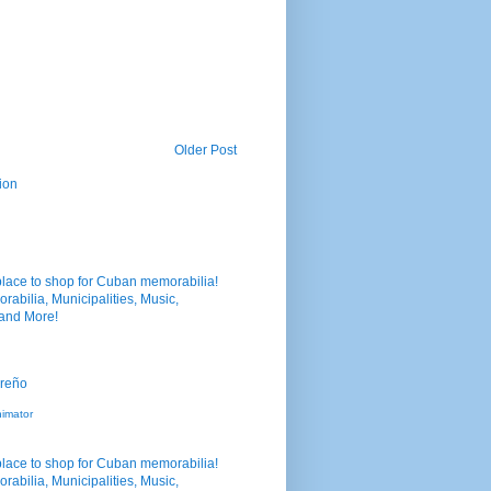
Older Post
ion
nimator