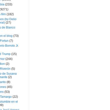
bia
(233)
(9271)
 film
(182)
os (by Delio
ral)
(27)
 de Blanco
en el blog
(73)
Fortun
(7)
rio Borroto Jr.
d Trump
(15)
Amor
(244)
tion
(2)
 Riverón
(5)
so de Susana
mante
(2)
canto
(8)
iones
(45)
ons
(53)
 Tamargo
(22)
olumbie en el
39)