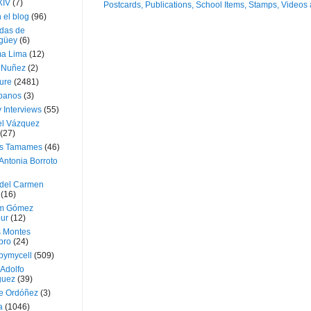
XIV
(7)
 el blog
(96)
das de
güey
(6)
a Lima
(12)
e Nuñez
(2)
ture
(2481)
ubanos
(3)
 Interviews
(55)
l Vázquez
(27)
s Tamames
(46)
Antonia Borroto
 del Carmen
(16)
m Gómez
ur
(12)
s Montes
bro
(24)
bymycell
(509)
Adolfo
guez
(39)
e Ordóñez
(3)
a
(1046)