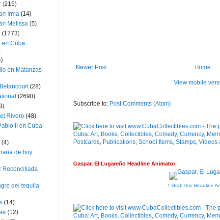
r
(215)
an Irma
(14)
án Melissa
(5)
a
(1773)
a en Cuba
)
4)
Newer Post
Home
dio en Matanzas
View mobile vers
 Betancourt
(28)
ational
(2690)
Subscribe to:
Post Comments (Atom)
3)
et Rivero
(48)
ablo II en Cuba
(4)
bana de hoy
Gaspar, El Lugareño Headline Animator
z Reconciliada
gre del tequila
↑ Grab this Headline A
s
(14)
lee
(12)