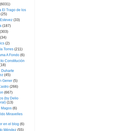
(6031)
 El Trago de los
(25)
 Estevez
(33)
a
(187)
(303)
(34)
ics
(2)
a Torres
(211)
ama A Fondo
(6)
to Constitución
(18)
l Duharte
ez
(45)
 Gener
(5)
Castro
(266)
on
(667)
os (by Delio
ral)
(13)
 Magos
(6)
ldo Miravelles
r en el blog
(6)
to Méndez
(55)