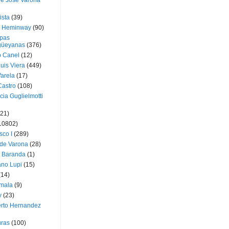
ue José Varona
ista
(39)
t Heminway
(90)
pas
üeyanas
(376)
o Canel
(12)
Luis Viera
(449)
Varela
(17)
Castro
(108)
cia Guglielmotti
(21)
10802)
sco I
(289)
 de Varona
(28)
a Baranda
(1)
ano Lupi
(15)
(14)
mala
(9)
v
(23)
erto Hernandez
ras
(100)