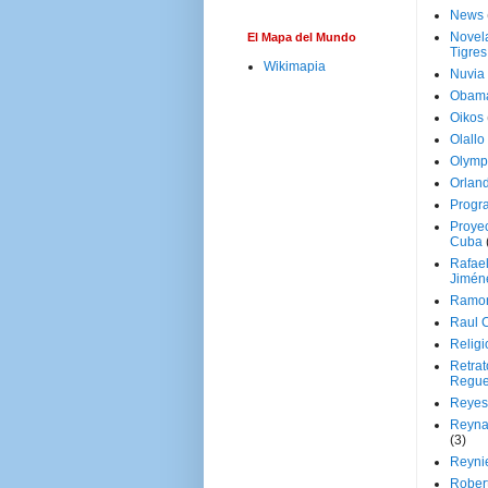
News
Novela
El Mapa del Mundo
Tigres
Wikimapia
Nuvia
Obam
Oikos
Olallo
Olymp
Orland
Progr
Proyec
Cuba
Rafae
Jimén
Ramon
Raul 
Religi
Retrat
Regue
Reyes
Reyna
(3)
Reynie
Rober