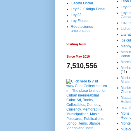
Leon 
Gaceta Oficial
Ley en
Ley 62. Código Penal
Leyen
Ley 88
Cama
Ley Electoral
Lezam
Regulaciones
Lidic
ambientales
Litera
los c
Visiting from ...
Manny
Manue
Portal
Since May 2010
Marco
7,510,556
Maria 
(11)
María
Muzio
Marie
Chaco
Matía
Huido
miami
Mons. 
Rodri
Monts
Music