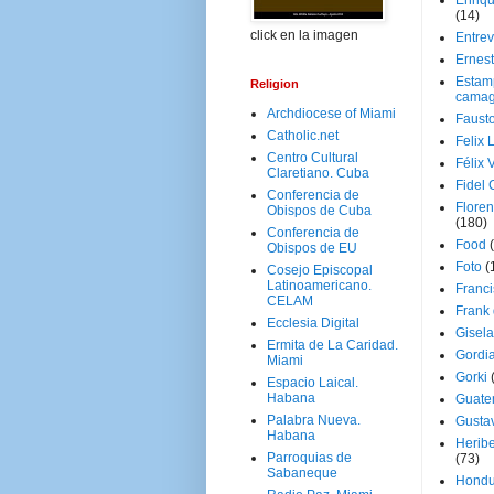
Enriq
(14)
click en la imagen
Entrev
Ernes
Estam
Religion
camag
Archdiocese of Miami
Faust
Catholic.net
Felix 
Centro Cultural
Félix 
Claretiano. Cuba
Fidel 
Conferencia de
Floren
Obispos de Cuba
(180)
Conferencia de
Food
Obispos de EU
Foto
(
Cosejo Episcopal
Latinoamericano.
Franci
CELAM
Frank
Ecclesia Digital
Gisel
Ermita de La Caridad.
Gordi
Miami
Gorki
Espacio Laical.
Habana
Guate
Palabra Nueva.
Gusta
Habana
Herib
Parroquias de
(73)
Sabaneque
Hondu