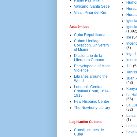
Radio Paz. Miami
Humo
Vaticano. Santa Sede
Hurac
Vitral. Pinar del Rio
Hurac
Iglesi
Académicos
Iglesi
(1392
Cuba Republicana
Ike
(5
Cuban Heritage
Incen
Collection. University
(8)
of Miami
Ingrid
Diccionario de la
Literatura Cubana
Intern
Encyclopedia of Mass
J11
(5
Violence
Janiss
Libraries around the
Juan P
World
(43)
London's Central
Kenya
Criminal Court, 1674 -
La Ha
1913
(66)
Pew Hispanic Center
La Lu
The Newberry Library
(32)
La san
(1)
Legislación Cubana
Latino
Constituciones de
Laval
Cuba