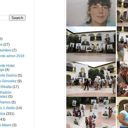
5)
os
(27)
uintero
(7)
ente aéreo 2018
nte Hotel
oga
(4)
erto Guerra
(5)
a Gónzalez
(9)
 Ribalta
(17)
 Padrón
ndez
(5)
 Ramos
(5)
o J. Aiello
(14)
tina
(331)
643)
n Miami
(3)