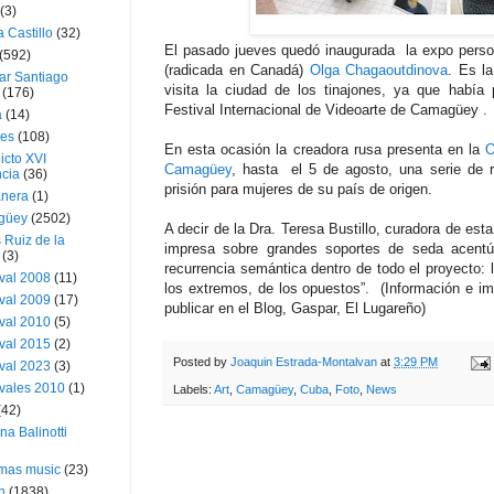
(3)
a Castillo
(32)
El pasado jueves quedó inaugurada la expo pers
(592)
(radicada en Canadá)
Olga Chagaoutdinova
. Es l
ar Santiago
visita la ciudad de los tinajones, ya que había p
(176)
Festival Internacional de Videoarte de Camagüey .
a
(14)
ies
(108)
En esta ocasión la creadora rusa presenta en la
O
icto XVI
Camagüey
, hasta el 5 de agosto, una serie de 
cia
(36)
prisión para mujeres de su país de origen.
nera
(1)
güey
(2502)
A decir de la Dra. Teresa Bustillo, curadora de esta
 Ruiz de la
impresa sobre grandes soportes de seda acentúa
(3)
recurrencia semántica dentro de todo el proyecto: l
val 2008
(11)
los extremos, de los opuestos”. (Información e 
val 2009
(17)
publicar en el Blog, Gaspar, El Lugareño)
val 2010
(5)
val 2015
(2)
Posted by
Joaquin Estrada-Montalvan
at
3:29 PM
val 2023
(3)
vales 2010
(1)
Labels:
Art
,
Camagüey
,
Cuba
,
Foto
,
News
(42)
ina Balinotti
tmas music
(23)
h
(1838)