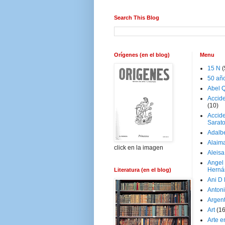
Search This Blog
Orígenes (en el blog)
Menu
15 N
(
50 añ
Abel Q
Accid
(10)
Accide
Sarat
Adalb
Alaim
click en la imagen
Aleisa
Angel
Herná
Literatura (en el blog)
Ani D
Antoni
Argen
Art
(1
Arte e