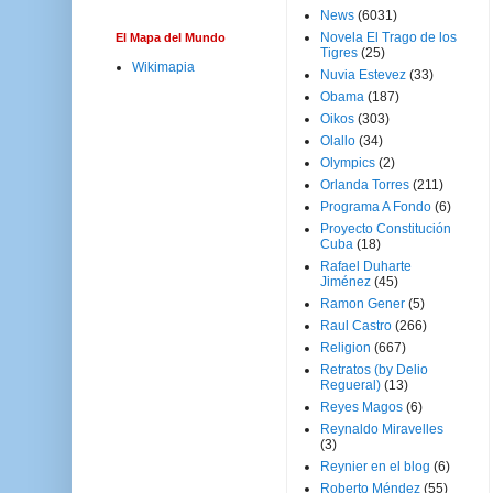
News
(6031)
Novela El Trago de los
El Mapa del Mundo
Tigres
(25)
Wikimapia
Nuvia Estevez
(33)
Obama
(187)
Oikos
(303)
Olallo
(34)
Olympics
(2)
Orlanda Torres
(211)
Programa A Fondo
(6)
Proyecto Constitución
Cuba
(18)
Rafael Duharte
Jiménez
(45)
Ramon Gener
(5)
Raul Castro
(266)
Religion
(667)
Retratos (by Delio
Regueral)
(13)
Reyes Magos
(6)
Reynaldo Miravelles
(3)
Reynier en el blog
(6)
Roberto Méndez
(55)