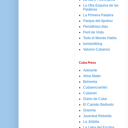
La Otra Esquina de las
Palabras
La Primera Palabra
Parque del Ajedrez
Penúltimos días
Punt de Vista
Todo el Mundo Habla
tumiamiblog
Valores Cubanos
Cuba Press
Adelante
Alma Mater
Bohemia
Cubaencuentro
Cubanet
Diario de Cuba
El Caimán Barbudo
Granma
Juventud Rebelde
La Jiribilla
La Letra del Escriba