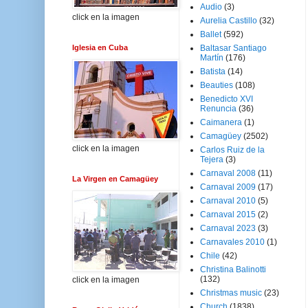
Audio
(3)
click en la imagen
Aurelia Castillo
(32)
Ballet
(592)
Iglesia en Cuba
Baltasar Santiago
Martín
(176)
Batista
(14)
Beauties
(108)
Benedicto XVI
Renuncia
(36)
Caimanera
(1)
Camagüey
(2502)
click en la imagen
Carlos Ruiz de la
Tejera
(3)
Carnaval 2008
(11)
La Virgen en Camagüey
Carnaval 2009
(17)
Carnaval 2010
(5)
Carnaval 2015
(2)
Carnaval 2023
(3)
Carnavales 2010
(1)
Chile
(42)
Christina Balinotti
(132)
click en la imagen
Christmas music
(23)
Church
(1838)