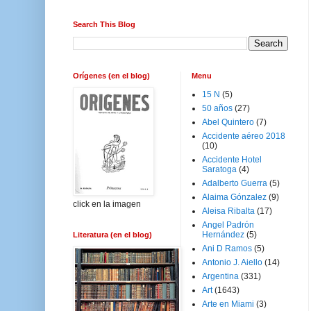
Search This Blog
Orígenes (en el blog)
Menu
15 N
(5)
50 años
(27)
Abel Quintero
(7)
Accidente aéreo 2018
(10)
Accidente Hotel
Saratoga
(4)
Adalberto Guerra
(5)
Alaima Gónzalez
(9)
click en la imagen
Aleisa Ribalta
(17)
Angel Padrón
Hernández
(5)
Literatura (en el blog)
Ani D Ramos
(5)
Antonio J. Aiello
(14)
Argentina
(331)
Art
(1643)
Arte en Miami
(3)