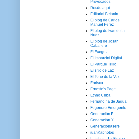
Provocados
Desde aquí
Editorial Betania
El blog de Carlos
Manuel Pérez
El blog de Iván de la
Nuez
El blog de Josan
Caballero
El Exegeta
El Imparcial Digital
El Parque Trillo
El sitio de Laz
El Tono de la Voz
Enrisco
Ernesto's Page
Ethno Cuba
Fernandina de Jagua
Fogonero Emergente
Generación F
Generación Y
Generacionasere
juanKaphotos
La isla y ...La Espina