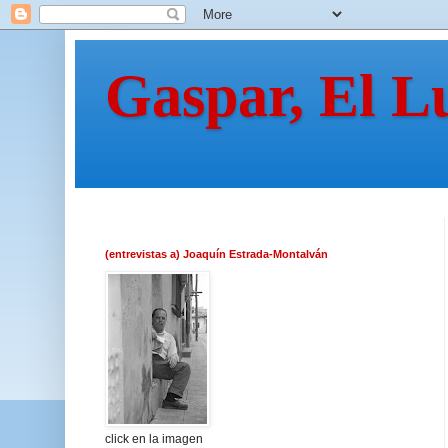
Gaspar, El L
(entrevistas a) Joaquín Estrada-Montalván
click en la imagen