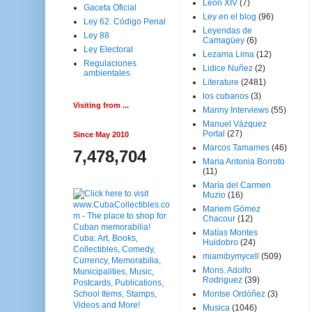
Leon XIV
(7)
Gaceta Oficial
Ley en el blog
(96)
Ley 62. Código Penal
Leyendas de
Ley 88
Camagüey
(6)
Ley Electoral
Lezama Lima
(12)
Regulaciones
Lidice Nuñez
(2)
ambientales
Literature
(2481)
los cubanos
(3)
Visiting from ...
Manny Interviews
(55)
Manuel Vázquez
Portal
(27)
Since May 2010
Marcos Tamames
(46)
7,478,704
Maria Antonia Borroto
(11)
María del Carmen
Muzio
(16)
Mariem Gómez
Chacour
(12)
Matías Montes
Huidobro
(24)
miamibymycell
(509)
Mons. Adolfo
Rodriguez
(39)
Montse Ordóñez
(3)
Musica
(1046)