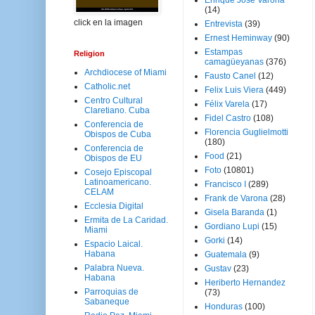
Enrique José Varona
(14)
click en la imagen
Entrevista
(39)
Ernest Heminway
(90)
Estampas
Religion
camagüeyanas
(376)
Archdiocese of Miami
Fausto Canel
(12)
Catholic.net
Felix Luis Viera
(449)
Centro Cultural
Félix Varela
(17)
Claretiano. Cuba
Fidel Castro
(108)
Conferencia de
Florencia Guglielmotti
Obispos de Cuba
(180)
Conferencia de
Food
(21)
Obispos de EU
Foto
(10801)
Cosejo Episcopal
Latinoamericano.
Francisco I
(289)
CELAM
Frank de Varona
(28)
Ecclesia Digital
Gisela Baranda
(1)
Ermita de La Caridad.
Gordiano Lupi
(15)
Miami
Gorki
(14)
Espacio Laical.
Habana
Guatemala
(9)
Palabra Nueva.
Gustav
(23)
Habana
Heriberto Hernandez
Parroquias de
(73)
Sabaneque
Honduras
(100)