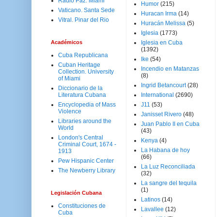
Radio Paz. Miami
Humor
(215)
Vaticano. Santa Sede
Huracan Irma
(14)
Vitral. Pinar del Rio
Huracán Melissa
(5)
Iglesia
(1773)
Académicos
Iglesia en Cuba
(1392)
Cuba Republicana
Ike
(54)
Cuban Heritage
Incendio en Matanzas
Collection. University
(8)
of Miami
Ingrid Betancourt
(28)
Diccionario de la
Literatura Cubana
International
(2690)
Encyclopedia of Mass
J11
(53)
Violence
Janisset Rivero
(48)
Libraries around the
Juan Pablo II en Cuba
World
(43)
London's Central
Kenya
(4)
Criminal Court, 1674 -
La Habana de hoy
1913
(66)
Pew Hispanic Center
La Luz Reconciliada
The Newberry Library
(32)
La sangre del tequila
(1)
Legislación Cubana
Latinos
(14)
Constituciones de
Lavallee
(12)
Cuba