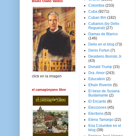
Beato Olallo Valdés
Colombia
(233)
Cuba
(9271)
Cuban film
(182)
Cubanos (by Delio
Regueral)
(27)
Damas de Blanco
(146)
Delio en el blog
(73)
Denis Fortun
(7)
Desiderio Borroto Jr.
(43)
Donald Trump
(15)
Dra. Amor
(243)
click en la imagen
Education
(2)
Efraín Riverón
(5)
el camagüeyano libre
El beso de Susana
Bustamante
(2)
El Encanto
(8)
Elecciones
(45)
Elections
(53)
Elena Tamargo
(22)
Ena Columbie en el
blog
(39)