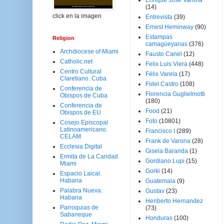
Enrique José Varona
(14)
click en la imagen
Entrevista
(39)
Ernest Heminway
(90)
Estampas
Religion
camagüeyanas
(376)
Archdiocese of Miami
Fausto Canel
(12)
Catholic.net
Felix Luis Viera
(448)
Centro Cultural
Félix Varela
(17)
Claretiano. Cuba
Fidel Castro
(108)
Conferencia de
Florencia Guglielmotti
Obispos de Cuba
(180)
Conferencia de
Food
(21)
Obispos de EU
Foto
(10801)
Cosejo Episcopal
Latinoamericano.
Francisco I
(289)
CELAM
Frank de Varona
(28)
Ecclesia Digital
Gisela Baranda
(1)
Ermita de La Caridad.
Gordiano Lupi
(15)
Miami
Gorki
(14)
Espacio Laical.
Habana
Guatemala
(9)
Palabra Nueva.
Gustav
(23)
Habana
Heriberto Hernandez
Parroquias de
(73)
Sabaneque
Honduras
(100)