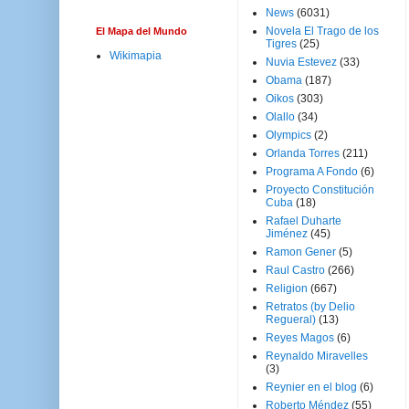
News
(6031)
Novela El Trago de los
El Mapa del Mundo
Tigres
(25)
Wikimapia
Nuvia Estevez
(33)
Obama
(187)
Oikos
(303)
Olallo
(34)
Olympics
(2)
Orlanda Torres
(211)
Programa A Fondo
(6)
Proyecto Constitución
Cuba
(18)
Rafael Duharte
Jiménez
(45)
Ramon Gener
(5)
Raul Castro
(266)
Religion
(667)
Retratos (by Delio
Regueral)
(13)
Reyes Magos
(6)
Reynaldo Miravelles
(3)
Reynier en el blog
(6)
Roberto Méndez
(55)