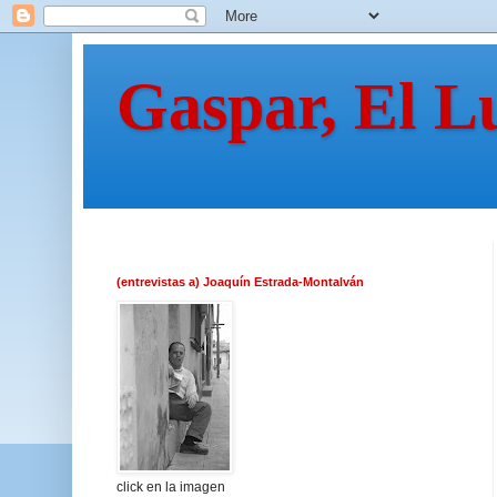
Gaspar, El L
(entrevistas a) Joaquín Estrada-Montalván
click en la imagen