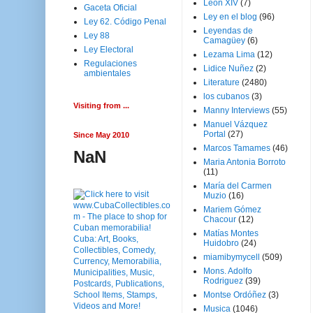
Leon XIV
(7)
Gaceta Oficial
Ley en el blog
(96)
Ley 62. Código Penal
Leyendas de
Ley 88
Camagüey
(6)
Ley Electoral
Lezama Lima
(12)
Regulaciones
Lidice Nuñez
(2)
ambientales
Literature
(2480)
los cubanos
(3)
Visiting from ...
Manny Interviews
(55)
Manuel Vázquez
Portal
(27)
Since May 2010
Marcos Tamames
(46)
NaN
Maria Antonia Borroto
(11)
María del Carmen
Muzio
(16)
Mariem Gómez
Chacour
(12)
Matías Montes
Huidobro
(24)
miamibymycell
(509)
Mons. Adolfo
Rodriguez
(39)
Montse Ordóñez
(3)
Musica
(1046)