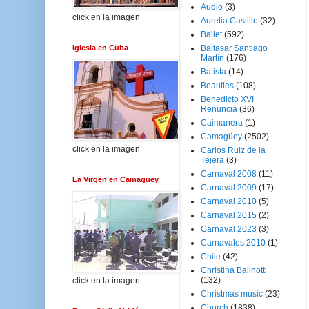
Audio
(3)
click en la imagen
Aurelia Castillo
(32)
Ballet
(592)
Iglesia en Cuba
Baltasar Santiago
Martín
(176)
Batista
(14)
Beauties
(108)
Benedicto XVI
Renuncia
(36)
Caimanera
(1)
Camagüey
(2502)
click en la imagen
Carlos Ruiz de la
Tejera
(3)
Carnaval 2008
(11)
La Virgen en Camagüey
Carnaval 2009
(17)
Carnaval 2010
(5)
Carnaval 2015
(2)
Carnaval 2023
(3)
Carnavales 2010
(1)
Chile
(42)
Christina Balinotti
(132)
click en la imagen
Christmas music
(23)
Church
(1838)