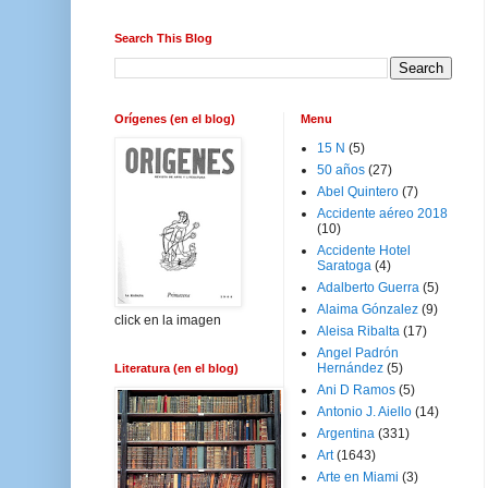
Search This Blog
Orígenes (en el blog)
Menu
15 N
(5)
50 años
(27)
Abel Quintero
(7)
Accidente aéreo 2018
(10)
Accidente Hotel
Saratoga
(4)
Adalberto Guerra
(5)
Alaima Gónzalez
(9)
click en la imagen
Aleisa Ribalta
(17)
Angel Padrón
Hernández
(5)
Literatura (en el blog)
Ani D Ramos
(5)
Antonio J. Aiello
(14)
Argentina
(331)
Art
(1643)
Arte en Miami
(3)