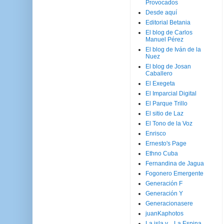
Provocados
Desde aquí
Editorial Betania
El blog de Carlos
Manuel Pérez
El blog de Iván de la
Nuez
El blog de Josan
Caballero
El Exegeta
El Imparcial Digital
El Parque Trillo
El sitio de Laz
El Tono de la Voz
Enrisco
Ernesto's Page
Ethno Cuba
Fernandina de Jagua
Fogonero Emergente
Generación F
Generación Y
Generacionasere
juanKaphotos
La isla y ...La Espina