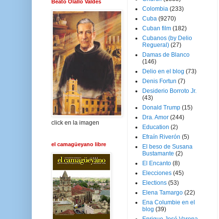
Beato Olallo Valdés
Colombia
(233)
Cuba
(9270)
Cuban film
(182)
Cubanos (by Delio
Regueral)
(27)
Damas de Blanco
(146)
Delio en el blog
(73)
Denis Fortun
(7)
Desiderio Borroto Jr.
(43)
Donald Trump
(15)
Dra. Amor
(244)
click en la imagen
Education
(2)
Efraín Riverón
(5)
el camagüeyano libre
El beso de Susana
Bustamante
(2)
El Encanto
(8)
Elecciones
(45)
Elections
(53)
Elena Tamargo
(22)
Ena Columbie en el
blog
(39)