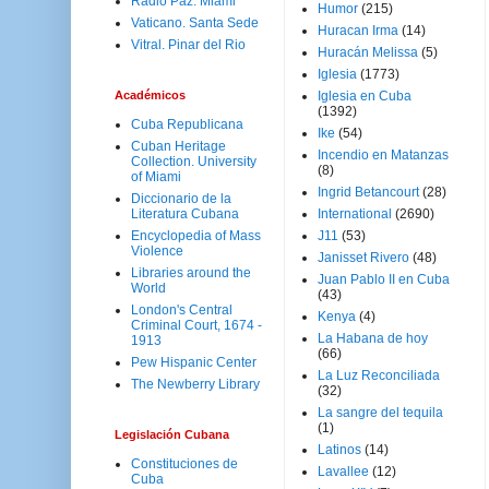
Radio Paz. Miami
Humor
(215)
Vaticano. Santa Sede
Huracan Irma
(14)
Vitral. Pinar del Rio
Huracán Melissa
(5)
Iglesia
(1773)
Académicos
Iglesia en Cuba
(1392)
Cuba Republicana
Ike
(54)
Cuban Heritage
Incendio en Matanzas
Collection. University
(8)
of Miami
Ingrid Betancourt
(28)
Diccionario de la
Literatura Cubana
International
(2690)
Encyclopedia of Mass
J11
(53)
Violence
Janisset Rivero
(48)
Libraries around the
Juan Pablo II en Cuba
World
(43)
London's Central
Kenya
(4)
Criminal Court, 1674 -
La Habana de hoy
1913
(66)
Pew Hispanic Center
La Luz Reconciliada
The Newberry Library
(32)
La sangre del tequila
(1)
Legislación Cubana
Latinos
(14)
Constituciones de
Lavallee
(12)
Cuba