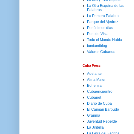
La Otra Esquina de las
Palabras
La Primera Palabra
Parque del Ajedrez
Penúltimos días
Punt de Vista
Todo el Mundo Habla
tumiamiblog
Valores Cubanos
Cuba Press
Adelante
Alma Mater
Bohemia
Cubaencuentro
Cubanet
Diario de Cuba
El Caimán Barbudo
Granma
Juventud Rebelde
La Jiribilla
La Letra del Escriba