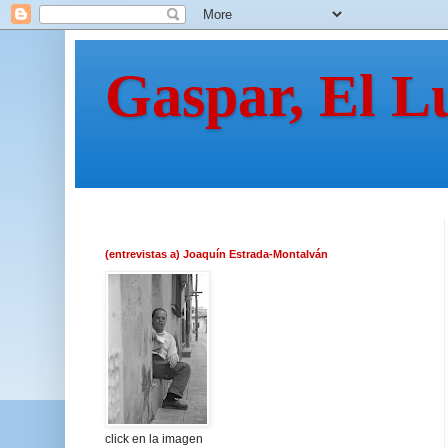
Gaspar, El L
(entrevistas a) Joaquín Estrada-Montalván
click en la imagen