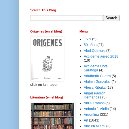
Search This Blog
Orígenes (en el blog)
Menu
15 N
(5)
50 años
(27)
Abel Quintero
(7)
Accidente aéreo 2018
(10)
Accidente Hotel
Saratoga
(4)
Adalberto Guerra
(5)
Alaima Gónzalez
(9)
click en la imagen
Aleisa Ribalta
(17)
Angel Padrón
Hernández
(5)
Literatura (en el blog)
Ani D Ramos
(5)
Antonio J. Aiello
(14)
Argentina
(331)
Art
(1643)
Arte en Miami
(3)