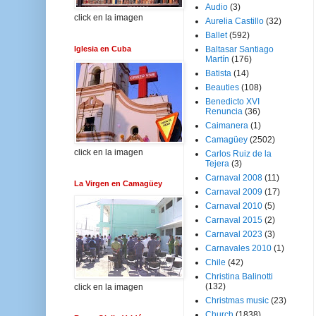
Audio
(3)
click en la imagen
Aurelia Castillo
(32)
Ballet
(592)
Iglesia en Cuba
Baltasar Santiago
Martín
(176)
Batista
(14)
Beauties
(108)
Benedicto XVI
Renuncia
(36)
Caimanera
(1)
Camagüey
(2502)
click en la imagen
Carlos Ruiz de la
Tejera
(3)
Carnaval 2008
(11)
La Virgen en Camagüey
Carnaval 2009
(17)
Carnaval 2010
(5)
Carnaval 2015
(2)
Carnaval 2023
(3)
Carnavales 2010
(1)
Chile
(42)
Christina Balinotti
(132)
click en la imagen
Christmas music
(23)
Church
(1838)