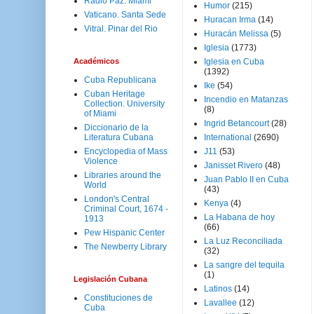
Radio Paz. Miami
Humor
(215)
Vaticano. Santa Sede
Huracan Irma
(14)
Vitral. Pinar del Rio
Huracán Melissa
(5)
Iglesia
(1773)
Académicos
Iglesia en Cuba
(1392)
Cuba Republicana
Ike
(54)
Cuban Heritage
Incendio en Matanzas
Collection. University
(8)
of Miami
Ingrid Betancourt
(28)
Diccionario de la
Literatura Cubana
International
(2690)
Encyclopedia of Mass
J11
(53)
Violence
Janisset Rivero
(48)
Libraries around the
Juan Pablo II en Cuba
World
(43)
London's Central
Kenya
(4)
Criminal Court, 1674 -
La Habana de hoy
1913
(66)
Pew Hispanic Center
La Luz Reconciliada
The Newberry Library
(32)
La sangre del tequila
(1)
Legislación Cubana
Latinos
(14)
Constituciones de
Lavallee
(12)
Cuba