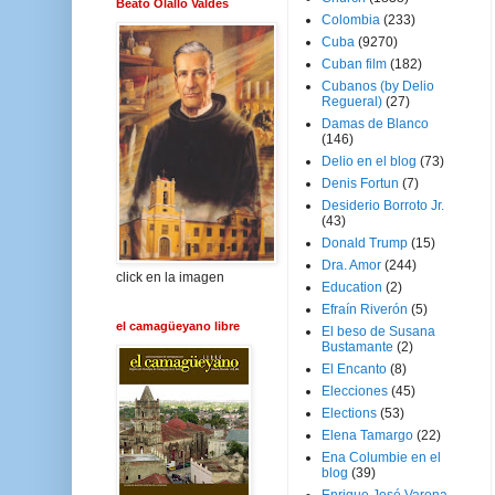
Beato Olallo Valdés
Colombia
(233)
Cuba
(9270)
Cuban film
(182)
Cubanos (by Delio
Regueral)
(27)
Damas de Blanco
(146)
Delio en el blog
(73)
Denis Fortun
(7)
Desiderio Borroto Jr.
(43)
Donald Trump
(15)
Dra. Amor
(244)
click en la imagen
Education
(2)
Efraín Riverón
(5)
el camagüeyano libre
El beso de Susana
Bustamante
(2)
El Encanto
(8)
Elecciones
(45)
Elections
(53)
Elena Tamargo
(22)
Ena Columbie en el
blog
(39)