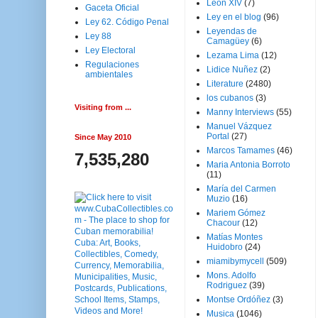
Leon XIV
(7)
Gaceta Oficial
Ley en el blog
(96)
Ley 62. Código Penal
Leyendas de
Ley 88
Camagüey
(6)
Ley Electoral
Lezama Lima
(12)
Regulaciones
Lidice Nuñez
(2)
ambientales
Literature
(2480)
los cubanos
(3)
Visiting from ...
Manny Interviews
(55)
Manuel Vázquez
Portal
(27)
Since May 2010
Marcos Tamames
(46)
7,535,280
Maria Antonia Borroto
(11)
María del Carmen
Muzio
(16)
Mariem Gómez
Chacour
(12)
Matías Montes
Huidobro
(24)
miamibymycell
(509)
Mons. Adolfo
Rodriguez
(39)
Montse Ordóñez
(3)
Musica
(1046)