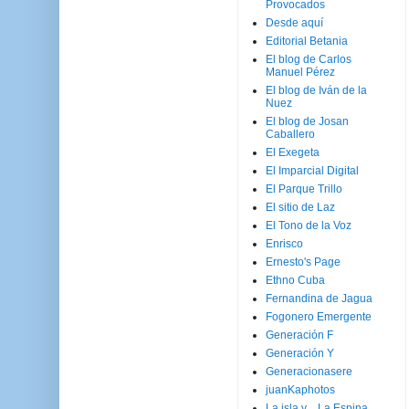
Provocados
Desde aquí
Editorial Betania
El blog de Carlos
Manuel Pérez
El blog de Iván de la
Nuez
El blog de Josan
Caballero
El Exegeta
El Imparcial Digital
El Parque Trillo
El sitio de Laz
El Tono de la Voz
Enrisco
Ernesto's Page
Ethno Cuba
Fernandina de Jagua
Fogonero Emergente
Generación F
Generación Y
Generacionasere
juanKaphotos
La isla y ...La Espina