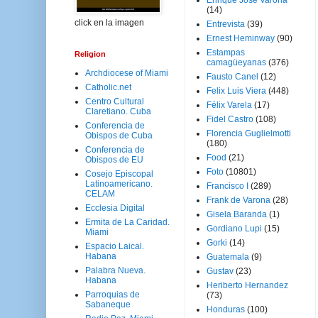
Enrique José Varona
(14)
click en la imagen
Entrevista
(39)
Ernest Heminway
(90)
Estampas
Religion
camagüeyanas
(376)
Archdiocese of Miami
Fausto Canel
(12)
Catholic.net
Felix Luis Viera
(448)
Centro Cultural
Félix Varela
(17)
Claretiano. Cuba
Fidel Castro
(108)
Conferencia de
Florencia Guglielmotti
Obispos de Cuba
(180)
Conferencia de
Food
(21)
Obispos de EU
Foto
(10801)
Cosejo Episcopal
Latinoamericano.
Francisco I
(289)
CELAM
Frank de Varona
(28)
Ecclesia Digital
Gisela Baranda
(1)
Ermita de La Caridad.
Gordiano Lupi
(15)
Miami
Gorki
(14)
Espacio Laical.
Habana
Guatemala
(9)
Palabra Nueva.
Gustav
(23)
Habana
Heriberto Hernandez
Parroquias de
(73)
Sabaneque
Honduras
(100)