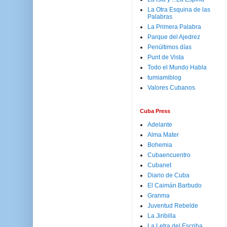
La Otra Esquina de las
Palabras
La Primera Palabra
Parque del Ajedrez
Penúltimos días
Punt de Vista
Todo el Mundo Habla
tumiamiblog
Valores Cubanos
Cuba Press
Adelante
Alma Mater
Bohemia
Cubaencuentro
Cubanet
Diario de Cuba
El Caimán Barbudo
Granma
Juventud Rebelde
La Jiribilla
La Letra del Escriba