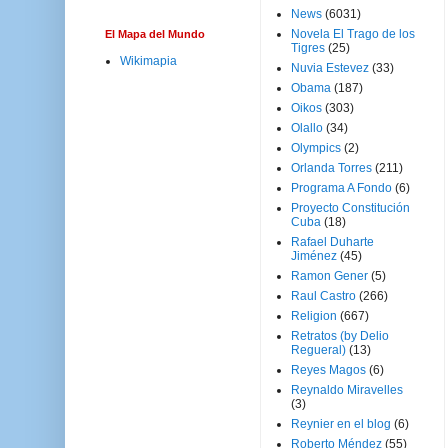
News
(6031)
Novela El Trago de los
El Mapa del Mundo
Tigres
(25)
Wikimapia
Nuvia Estevez
(33)
Obama
(187)
Oikos
(303)
Olallo
(34)
Olympics
(2)
Orlanda Torres
(211)
Programa A Fondo
(6)
Proyecto Constitución
Cuba
(18)
Rafael Duharte
Jiménez
(45)
Ramon Gener
(5)
Raul Castro
(266)
Religion
(667)
Retratos (by Delio
Regueral)
(13)
Reyes Magos
(6)
Reynaldo Miravelles
(3)
Reynier en el blog
(6)
Roberto Méndez
(55)