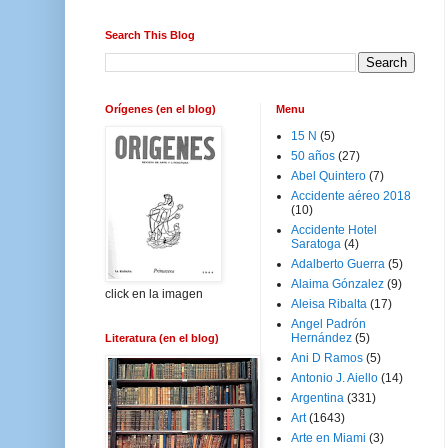
Search This Blog
Orígenes (en el blog)
Menu
15 N
(5)
50 años
(27)
Abel Quintero
(7)
Accidente aéreo 2018
(10)
Accidente Hotel
Saratoga
(4)
Adalberto Guerra
(5)
Alaima Gónzalez
(9)
click en la imagen
Aleisa Ribalta
(17)
Angel Padrón
Hernández
(5)
Literatura (en el blog)
Ani D Ramos
(5)
Antonio J. Aiello
(14)
Argentina
(331)
Art
(1643)
Arte en Miami
(3)