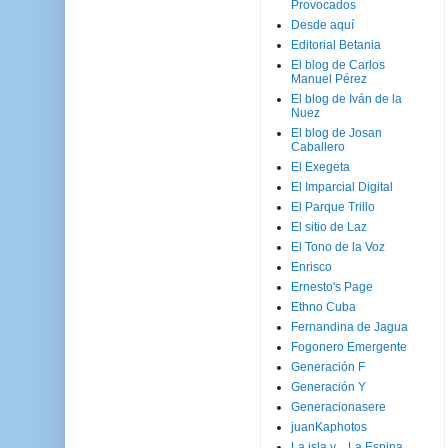
Provocados
Desde aquí
Editorial Betania
El blog de Carlos
Manuel Pérez
El blog de Iván de la
Nuez
El blog de Josan
Caballero
El Exegeta
El Imparcial Digital
El Parque Trillo
El sitio de Laz
El Tono de la Voz
Enrisco
Ernesto's Page
Ethno Cuba
Fernandina de Jagua
Fogonero Emergente
Generación F
Generación Y
Generacionasere
juanKaphotos
La isla y ...La Espina