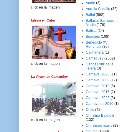
Audio
(3)
click en la imagen
Aurelia Castillo
(32)
Ballet
(592)
Iglesia en Cuba
Baltasar Santiago
Martín
(176)
Batista
(14)
Beauties
(108)
Benedicto XVI
Renuncia
(36)
Caimanera
(1)
Camagüey
(2502)
click en la imagen
Carlos Ruiz de la
Tejera
(3)
Carnaval 2008
(11)
La Virgen en Camagüey
Carnaval 2009
(17)
Carnaval 2010
(5)
Carnaval 2015
(2)
Carnaval 2023
(3)
Carnavales 2010
(1)
Chile
(42)
Christina Balinotti
(132)
click en la imagen
Christmas music
(23)
Church
(1838)