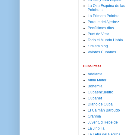
La Otra Esquina de las
Palabras
La Primera Palabra
Parque del Ajedrez
Penúltimos días
Punt de Vista
Todo el Mundo Habla
tumiamiblog
Valores Cubanos
Cuba Press
Adelante
Alma Mater
Bohemia
Cubaencuentro
Cubanet
Diario de Cuba
El Caimán Barbudo
Granma
Juventud Rebelde
La Jiribilla
La Letra del Escriba