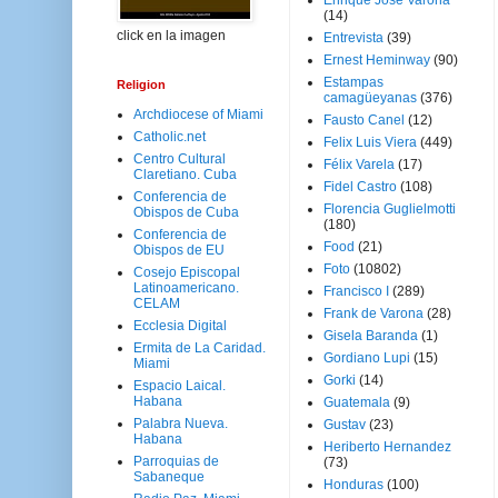
Enrique José Varona
(14)
click en la imagen
Entrevista
(39)
Ernest Heminway
(90)
Estampas
Religion
camagüeyanas
(376)
Archdiocese of Miami
Fausto Canel
(12)
Catholic.net
Felix Luis Viera
(449)
Centro Cultural
Félix Varela
(17)
Claretiano. Cuba
Fidel Castro
(108)
Conferencia de
Florencia Guglielmotti
Obispos de Cuba
(180)
Conferencia de
Food
(21)
Obispos de EU
Foto
(10802)
Cosejo Episcopal
Latinoamericano.
Francisco I
(289)
CELAM
Frank de Varona
(28)
Ecclesia Digital
Gisela Baranda
(1)
Ermita de La Caridad.
Gordiano Lupi
(15)
Miami
Gorki
(14)
Espacio Laical.
Habana
Guatemala
(9)
Palabra Nueva.
Gustav
(23)
Habana
Heriberto Hernandez
Parroquias de
(73)
Sabaneque
Honduras
(100)