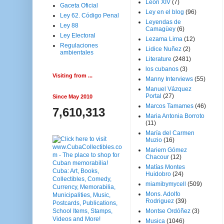
Leon XIV
(7)
Gaceta Oficial
Ley en el blog
(96)
Ley 62. Código Penal
Leyendas de
Ley 88
Camagüey
(6)
Ley Electoral
Lezama Lima
(12)
Regulaciones
Lidice Nuñez
(2)
ambientales
Literature
(2481)
los cubanos
(3)
Visiting from ...
Manny Interviews
(55)
Manuel Vázquez
Portal
(27)
Since May 2010
Marcos Tamames
(46)
7,610,313
Maria Antonia Borroto
(11)
María del Carmen
Muzio
(16)
Mariem Gómez
Chacour
(12)
Matías Montes
Huidobro
(24)
miamibymycell
(509)
Mons. Adolfo
Rodriguez
(39)
Montse Ordóñez
(3)
Musica
(1046)