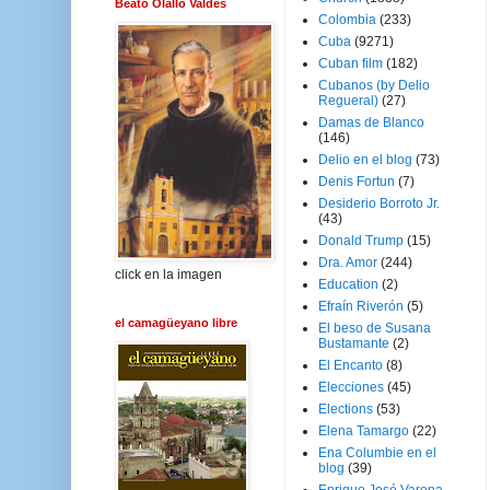
Beato Olallo Valdés
Colombia
(233)
Cuba
(9271)
Cuban film
(182)
Cubanos (by Delio
Regueral)
(27)
Damas de Blanco
(146)
Delio en el blog
(73)
Denis Fortun
(7)
Desiderio Borroto Jr.
(43)
Donald Trump
(15)
Dra. Amor
(244)
click en la imagen
Education
(2)
Efraín Riverón
(5)
el camagüeyano libre
El beso de Susana
Bustamante
(2)
El Encanto
(8)
Elecciones
(45)
Elections
(53)
Elena Tamargo
(22)
Ena Columbie en el
blog
(39)