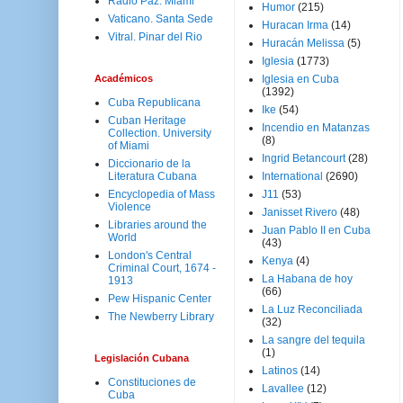
Radio Paz. Miami
Humor
(215)
Vaticano. Santa Sede
Huracan Irma
(14)
Vitral. Pinar del Rio
Huracán Melissa
(5)
Iglesia
(1773)
Académicos
Iglesia en Cuba
(1392)
Cuba Republicana
Ike
(54)
Cuban Heritage
Incendio en Matanzas
Collection. University
(8)
of Miami
Ingrid Betancourt
(28)
Diccionario de la
Literatura Cubana
International
(2690)
Encyclopedia of Mass
J11
(53)
Violence
Janisset Rivero
(48)
Libraries around the
Juan Pablo II en Cuba
World
(43)
London's Central
Kenya
(4)
Criminal Court, 1674 -
La Habana de hoy
1913
(66)
Pew Hispanic Center
La Luz Reconciliada
The Newberry Library
(32)
La sangre del tequila
(1)
Legislación Cubana
Latinos
(14)
Constituciones de
Lavallee
(12)
Cuba