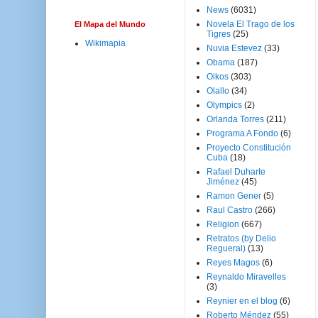
News
(6031)
Novela El Trago de los
El Mapa del Mundo
Tigres
(25)
Wikimapia
Nuvia Estevez
(33)
Obama
(187)
Oikos
(303)
Olallo
(34)
Olympics
(2)
Orlanda Torres
(211)
Programa A Fondo
(6)
Proyecto Constitución
Cuba
(18)
Rafael Duharte
Jiménez
(45)
Ramon Gener
(5)
Raul Castro
(266)
Religion
(667)
Retratos (by Delio
Regueral)
(13)
Reyes Magos
(6)
Reynaldo Miravelles
(3)
Reynier en el blog
(6)
Roberto Méndez
(55)