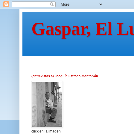
Gaspar, El L
(entrevistas a) Joaquín Estrada-Montalván
click en la imagen