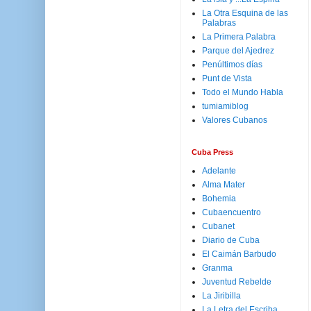
La Otra Esquina de las
Palabras
La Primera Palabra
Parque del Ajedrez
Penúltimos días
Punt de Vista
Todo el Mundo Habla
tumiamiblog
Valores Cubanos
Cuba Press
Adelante
Alma Mater
Bohemia
Cubaencuentro
Cubanet
Diario de Cuba
El Caimán Barbudo
Granma
Juventud Rebelde
La Jiribilla
La Letra del Escriba