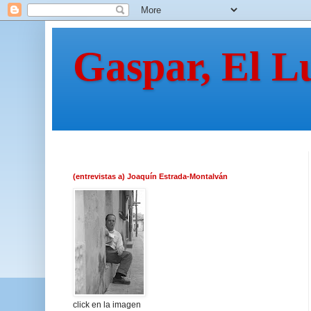
Gaspar, El L
(entrevistas a) Joaquín Estrada-Montalván
click en la imagen