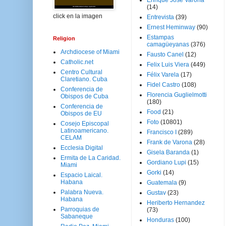
Enrique José Varona
(14)
click en la imagen
Entrevista
(39)
Ernest Heminway
(90)
Estampas
Religion
camagüeyanas
(376)
Archdiocese of Miami
Fausto Canel
(12)
Catholic.net
Felix Luis Viera
(449)
Centro Cultural
Félix Varela
(17)
Claretiano. Cuba
Fidel Castro
(108)
Conferencia de
Florencia Guglielmotti
Obispos de Cuba
(180)
Conferencia de
Food
(21)
Obispos de EU
Foto
(10801)
Cosejo Episcopal
Latinoamericano.
Francisco I
(289)
CELAM
Frank de Varona
(28)
Ecclesia Digital
Gisela Baranda
(1)
Ermita de La Caridad.
Gordiano Lupi
(15)
Miami
Gorki
(14)
Espacio Laical.
Habana
Guatemala
(9)
Palabra Nueva.
Gustav
(23)
Habana
Heriberto Hernandez
Parroquias de
(73)
Sabaneque
Honduras
(100)