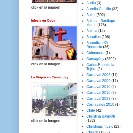
Audio
(3)
click en la imagen
Aurelia Castillo
(32)
Ballet
(592)
Iglesia en Cuba
Baltasar Santiago
Martín
(176)
Batista
(14)
Beauties
(108)
Benedicto XVI
Renuncia
(36)
Caimanera
(1)
Camagüey
(2502)
click en la imagen
Carlos Ruiz de la
Tejera
(3)
Carnaval 2008
(11)
La Virgen en Camagüey
Carnaval 2009
(17)
Carnaval 2010
(5)
Carnaval 2015
(2)
Carnaval 2023
(3)
Carnavales 2010
(1)
Chile
(42)
Christina Balinotti
(132)
click en la imagen
Christmas music
(23)
Church
(1838)