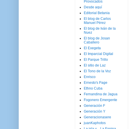
Provocados
Desde aquí
Editorial Betania
El blog de Carlos
Manuel Pérez
El blog de Iván de la
Nuez
El blog de Josan
Caballero
El Exegeta
El Imparcial Digital
El Parque Trillo
El sitio de Laz
El Tono de la Voz
Enrisco
Ernesto's Page
Ethno Cuba
Fernandina de Jagua
Fogonero Emergente
Generación F
Generación Y
Generacionasere
juanKaphotos
La isla y ...La Espina