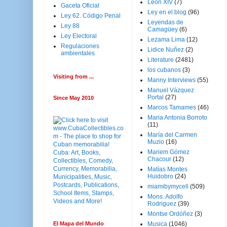
Leon XIV
(7)
Gaceta Oficial
Ley en el blog
(96)
Ley 62. Código Penal
Leyendas de
Ley 88
Camagüey
(6)
Ley Electoral
Lezama Lima
(12)
Regulaciones
Lidice Nuñez
(2)
ambientales
Literature
(2481)
los cubanos
(3)
Visiting from ...
Manny Interviews
(55)
Manuel Vázquez
Portal
(27)
Since May 2010
Marcos Tamames
(46)
Maria Antonia Borroto
(11)
María del Carmen
Muzio
(16)
Mariem Gómez
Chacour
(12)
Matías Montes
Huidobro
(24)
miamibymycell
(509)
Mons. Adolfo
Rodriguez
(39)
Montse Ordóñez
(3)
El Mapa del Mundo
Musica
(1046)