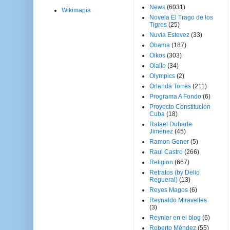
News
(6031)
Wikimapia
Novela El Trago de los
Tigres
(25)
Nuvia Estevez
(33)
Obama
(187)
Oikos
(303)
Olallo
(34)
Olympics
(2)
Orlanda Torres
(211)
Programa A Fondo
(6)
Proyecto Constitución
Cuba
(18)
Rafael Duharte
Jiménez
(45)
Ramon Gener
(5)
Raul Castro
(266)
Religion
(667)
Retratos (by Delio
Regueral)
(13)
Reyes Magos
(6)
Reynaldo Miravelles
(3)
Reynier en el blog
(6)
Roberto Méndez
(55)