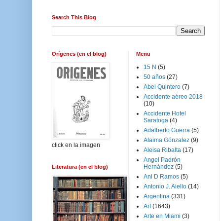
Search This Blog
Orígenes (en el blog)
Menu
15 N
(5)
50 años
(27)
Abel Quintero
(7)
Accidente aéreo 2018
(10)
Accidente Hotel
Saratoga
(4)
Adalberto Guerra
(5)
Alaima Gónzalez
(9)
click en la imagen
Aleisa Ribalta
(17)
Angel Padrón
Hernández
(5)
Literatura (en el blog)
Ani D Ramos
(5)
Antonio J. Aiello
(14)
Argentina
(331)
Art
(1643)
Arte en Miami
(3)