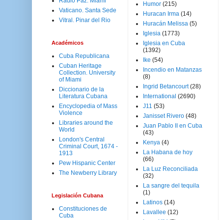
Radio Paz. Miami
Humor
(215)
Vaticano. Santa Sede
Huracan Irma
(14)
Vitral. Pinar del Rio
Huracán Melissa
(5)
Iglesia
(1773)
Académicos
Iglesia en Cuba
(1392)
Cuba Republicana
Ike
(54)
Cuban Heritage
Incendio en Matanzas
Collection. University
(8)
of Miami
Ingrid Betancourt
(28)
Diccionario de la
Literatura Cubana
International
(2690)
Encyclopedia of Mass
J11
(53)
Violence
Janisset Rivero
(48)
Libraries around the
Juan Pablo II en Cuba
World
(43)
London's Central
Kenya
(4)
Criminal Court, 1674 -
La Habana de hoy
1913
(66)
Pew Hispanic Center
La Luz Reconciliada
The Newberry Library
(32)
La sangre del tequila
(1)
Legislación Cubana
Latinos
(14)
Constituciones de
Lavallee
(12)
Cuba