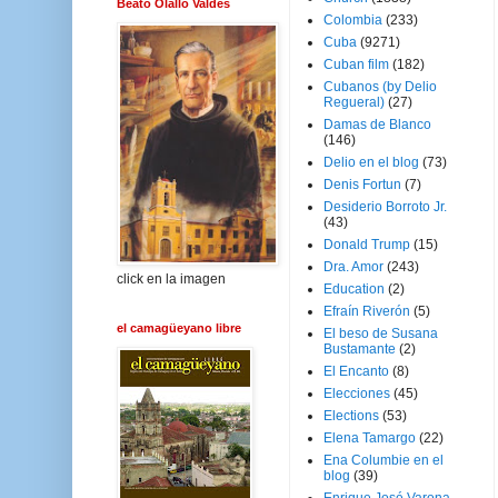
Beato Olallo Valdés
Colombia
(233)
Cuba
(9271)
Cuban film
(182)
Cubanos (by Delio
Regueral)
(27)
Damas de Blanco
(146)
Delio en el blog
(73)
Denis Fortun
(7)
Desiderio Borroto Jr.
(43)
Donald Trump
(15)
Dra. Amor
(243)
click en la imagen
Education
(2)
Efraín Riverón
(5)
el camagüeyano libre
El beso de Susana
Bustamante
(2)
El Encanto
(8)
Elecciones
(45)
Elections
(53)
Elena Tamargo
(22)
Ena Columbie en el
blog
(39)