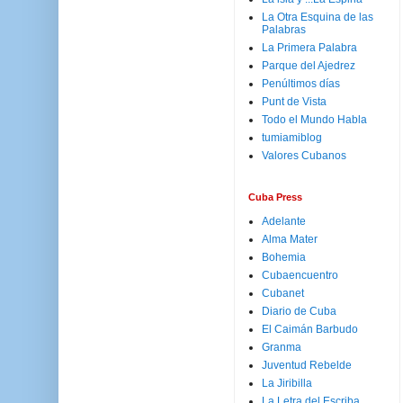
La Otra Esquina de las
Palabras
La Primera Palabra
Parque del Ajedrez
Penúltimos días
Punt de Vista
Todo el Mundo Habla
tumiamiblog
Valores Cubanos
Cuba Press
Adelante
Alma Mater
Bohemia
Cubaencuentro
Cubanet
Diario de Cuba
El Caimán Barbudo
Granma
Juventud Rebelde
La Jiribilla
La Letra del Escriba