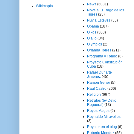
News
(6031)
Wikimapia
Novela El Trago de los
Tigres
(25)
Nuvia Estevez
(33)
Obama
(187)
Oikos
(303)
Olallo
(34)
Olympics
(2)
Orlanda Torres
(211)
Programa A Fondo
(6)
Proyecto Constitución
Cuba
(18)
Rafael Duharte
Jiménez
(45)
Ramon Gener
(5)
Raul Castro
(266)
Religion
(667)
Retratos (by Delio
Regueral)
(13)
Reyes Magos
(6)
Reynaldo Miravelles
(3)
Reynier en el blog
(6)
Roberto Méndez
(55)