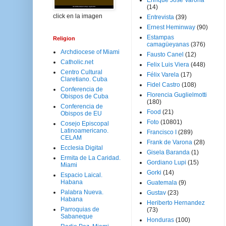
Enrique José Varona
(14)
click en la imagen
Entrevista
(39)
Ernest Heminway
(90)
Estampas
Religion
camagüeyanas
(376)
Archdiocese of Miami
Fausto Canel
(12)
Catholic.net
Felix Luis Viera
(448)
Centro Cultural
Félix Varela
(17)
Claretiano. Cuba
Fidel Castro
(108)
Conferencia de
Florencia Guglielmotti
Obispos de Cuba
(180)
Conferencia de
Food
(21)
Obispos de EU
Foto
(10801)
Cosejo Episcopal
Latinoamericano.
Francisco I
(289)
CELAM
Frank de Varona
(28)
Ecclesia Digital
Gisela Baranda
(1)
Ermita de La Caridad.
Gordiano Lupi
(15)
Miami
Gorki
(14)
Espacio Laical.
Habana
Guatemala
(9)
Palabra Nueva.
Gustav
(23)
Habana
Heriberto Hernandez
Parroquias de
(73)
Sabaneque
Honduras
(100)