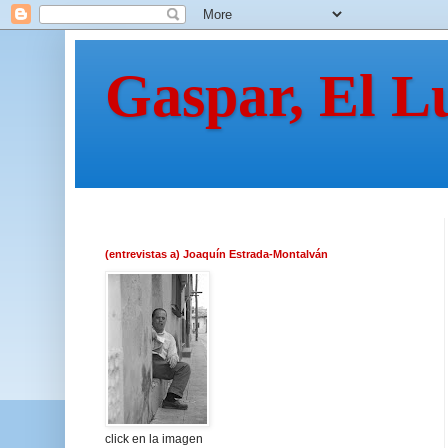
Gaspar, El L
(entrevistas a) Joaquín Estrada-Montalván
click en la imagen