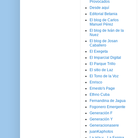
Provocados
Desde aquí
Editorial Betania
El blog de Carlos
Manuel Pérez
El blog de Iván de la
Nuez
El blog de Josan
Caballero
El Exegeta
El Imparcial Digital
El Parque Trillo
El sitio de Laz
El Tono de la Voz
Enrisco
Ernesto's Page
Ethno Cuba
Fernandina de Jagua
Fogonero Emergente
Generación F
Generación Y
Generacionasere
juanKaphotos
La isla y ...La Espina