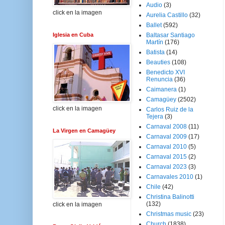
Audio
(3)
click en la imagen
Aurelia Castillo
(32)
Ballet
(592)
Iglesia en Cuba
Baltasar Santiago
Martín
(176)
Batista
(14)
Beauties
(108)
Benedicto XVI
Renuncia
(36)
Caimanera
(1)
Camagüey
(2502)
click en la imagen
Carlos Ruiz de la
Tejera
(3)
Carnaval 2008
(11)
La Virgen en Camagüey
Carnaval 2009
(17)
Carnaval 2010
(5)
Carnaval 2015
(2)
Carnaval 2023
(3)
Carnavales 2010
(1)
Chile
(42)
Christina Balinotti
(132)
click en la imagen
Christmas music
(23)
Church
(1838)