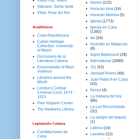
Radio Paz. Miami
Humor
(215)
Vaticano. Santa Sede
Huracan Irma
(14)
Vitral. Pinar del Rio
Huracán Melissa
(5)
Iglesia
(1773)
Académicos
Iglesia en Cuba
(1392)
Cuba Republicana
Ike
(54)
Cuban Heritage
Incendio en Matanzas
Collection. University
(8)
of Miami
Ingrid Betancourt
(28)
Diccionario de la
Literatura Cubana
International
(2690)
Encyclopedia of Mass
J11
(53)
Violence
Janisset Rivero
(48)
Libraries around the
Juan Pablo II en Cuba
World
(43)
London's Central
Kenya
(4)
Criminal Court, 1674 -
La Habana de hoy
1913
(66)
Pew Hispanic Center
La Luz Reconciliada
The Newberry Library
(32)
La sangre del tequila
(1)
Legislación Cubana
Latinos
(14)
Constituciones de
Lavallee
(12)
Cuba