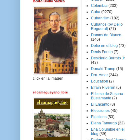
Beato Olallo Valdés
Colombia
(233)
Cuba
(9270)
Cuban film
(182)
Cubanos (by Delio
Regueral)
(27)
Damas de Blanco
(146)
Delio en el blog
(73)
Denis Fortun
(7)
Desiderio Borroto Jr.
(43)
Donald Trump
(15)
Dra. Amor
(244)
click en la imagen
Education
(2)
Efraín Riverón
(5)
el camagüeyano libre
El beso de Susana
Bustamante
(2)
El Encanto
(8)
Elecciones
(45)
Elections
(53)
Elena Tamargo
(22)
Ena Columbie en el
blog
(39)