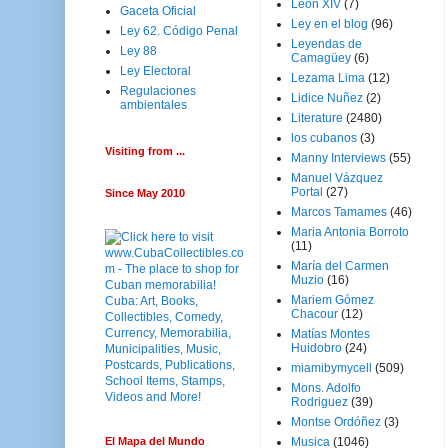
Leon XIV
(7)
Gaceta Oficial
Ley en el blog
(96)
Ley 62. Código Penal
Leyendas de
Ley 88
Camagüey
(6)
Ley Electoral
Lezama Lima
(12)
Regulaciones
Lidice Nuñez
(2)
ambientales
Literature
(2480)
los cubanos
(3)
Visiting from ...
Manny Interviews
(55)
Manuel Vázquez
Portal
(27)
Since May 2010
Marcos Tamames
(46)
Maria Antonia Borroto
(11)
María del Carmen
Muzio
(16)
Mariem Gómez
Chacour
(12)
Matías Montes
Huidobro
(24)
miamibymycell
(509)
Mons. Adolfo
Rodriguez
(39)
Montse Ordóñez
(3)
El Mapa del Mundo
Musica
(1046)