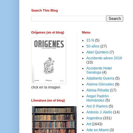
Search This Blog
Orígenes (en el blog)
Menu
15 N
(5)
50 años
(27)
Abel Quintero
(7)
Accidente aéreo 2018
(10)
Accidente Hotel
Saratoga
(4)
Adalberto Guerra
(5)
Alaima Gónzalez
(9)
click en la imagen
Aleisa Ribalta
(17)
Angel Padrón
Hernández
(5)
Literatura (en el blog)
Ani D Ramos
(5)
Antonio J. Aiello
(14)
Argentina
(331)
Art
(1643)
Arte en Miami
(3)