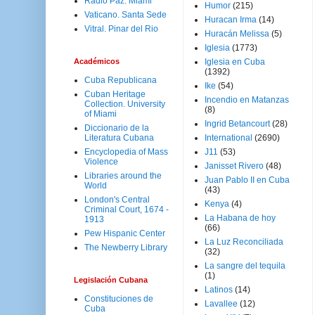
Radio Paz. Miami
Humor
(215)
Vaticano. Santa Sede
Huracan Irma
(14)
Vitral. Pinar del Rio
Huracán Melissa
(5)
Iglesia
(1773)
Académicos
Iglesia en Cuba
(1392)
Cuba Republicana
Ike
(54)
Cuban Heritage
Incendio en Matanzas
Collection. University
(8)
of Miami
Ingrid Betancourt
(28)
Diccionario de la
Literatura Cubana
International
(2690)
Encyclopedia of Mass
J11
(53)
Violence
Janisset Rivero
(48)
Libraries around the
Juan Pablo II en Cuba
World
(43)
London's Central
Kenya
(4)
Criminal Court, 1674 -
La Habana de hoy
1913
(66)
Pew Hispanic Center
La Luz Reconciliada
The Newberry Library
(32)
La sangre del tequila
(1)
Legislación Cubana
Latinos
(14)
Constituciones de
Lavallee
(12)
Cuba