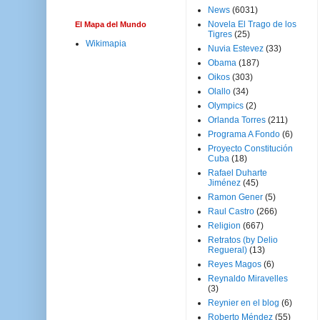
News
(6031)
Novela El Trago de los
El Mapa del Mundo
Tigres
(25)
Wikimapia
Nuvia Estevez
(33)
Obama
(187)
Oikos
(303)
Olallo
(34)
Olympics
(2)
Orlanda Torres
(211)
Programa A Fondo
(6)
Proyecto Constitución
Cuba
(18)
Rafael Duharte
Jiménez
(45)
Ramon Gener
(5)
Raul Castro
(266)
Religion
(667)
Retratos (by Delio
Regueral)
(13)
Reyes Magos
(6)
Reynaldo Miravelles
(3)
Reynier en el blog
(6)
Roberto Méndez
(55)