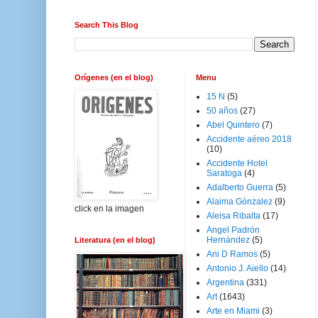
Search This Blog
Orígenes (en el blog)
Menu
15 N
(5)
50 años
(27)
Abel Quintero
(7)
Accidente aéreo 2018
(10)
Accidente Hotel
Saratoga
(4)
Adalberto Guerra
(5)
Alaima Gónzalez
(9)
click en la imagen
Aleisa Ribalta
(17)
Angel Padrón
Hernández
(5)
Literatura (en el blog)
Ani D Ramos
(5)
Antonio J. Aiello
(14)
Argentina
(331)
Art
(1643)
Arte en Miami
(3)