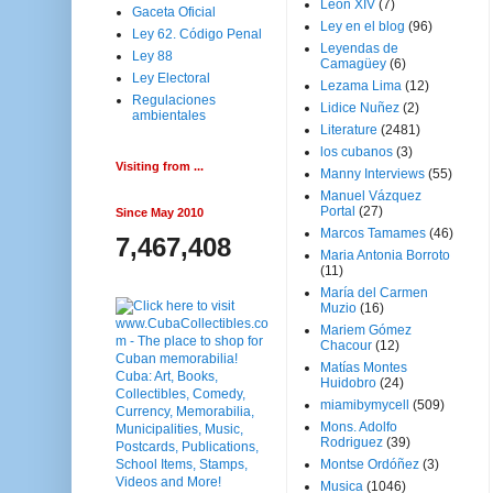
Leon XIV
(7)
Gaceta Oficial
Ley en el blog
(96)
Ley 62. Código Penal
Leyendas de
Ley 88
Camagüey
(6)
Ley Electoral
Lezama Lima
(12)
Regulaciones
Lidice Nuñez
(2)
ambientales
Literature
(2481)
los cubanos
(3)
Visiting from ...
Manny Interviews
(55)
Manuel Vázquez
Portal
(27)
Since May 2010
Marcos Tamames
(46)
7,467,408
Maria Antonia Borroto
(11)
María del Carmen
Muzio
(16)
Mariem Gómez
Chacour
(12)
Matías Montes
Huidobro
(24)
miamibymycell
(509)
Mons. Adolfo
Rodriguez
(39)
Montse Ordóñez
(3)
Musica
(1046)