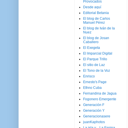
Provocados
Desde aquí
Editorial Betania
El blog de Carlos
Manuel Pérez
El blog de Iván de la
Nuez
El blog de Josan
Caballero
El Exegeta
El Imparcial Digital
El Parque Trillo
El sitio de Laz
El Tono de la Voz
Enrisco
Ernesto's Page
Ethno Cuba
Fernandina de Jagua
Fogonero Emergente
Generación F
Generación Y
Generacionasere
juanKaphotos
La isla y ...La Espina