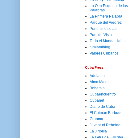
La Otra Esquina de las
Palabras
La Primera Palabra
Parque del Ajedrez
Penúltimos días
Punt de Vista
Todo el Mundo Habla
tumiamiblog
Valores Cubanos
Cuba Press
Adelante
Alma Mater
Bohemia
Cubaencuentro
Cubanet
Diario de Cuba
El Caimán Barbudo
Granma
Juventud Rebelde
La Jiribilla
La Letra del Escriba