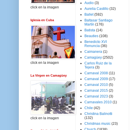
Audio
(3)
click en la imagen
Aurelia Castillo
(32)
Ballet
(592)
Iglesia en Cuba
Baltasar Santiago
Martín
(176)
Batista
(14)
Beauties
(108)
Benedicto XVI
Renuncia
(36)
Caimanera
(1)
Camagüey
(2502)
click en la imagen
Carlos Ruiz de la
Tejera
(3)
Carnaval 2008
(11)
La Virgen en Camagüey
Carnaval 2009
(17)
Carnaval 2010
(5)
Carnaval 2015
(2)
Carnaval 2023
(3)
Carnavales 2010
(1)
Chile
(42)
Christina Balinotti
(132)
click en la imagen
Christmas music
(23)
Church
(1838)