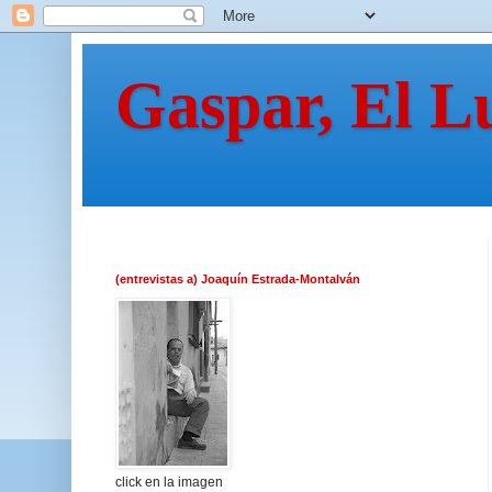
Gaspar, El L
(entrevistas a) Joaquín Estrada-Montalván
click en la imagen