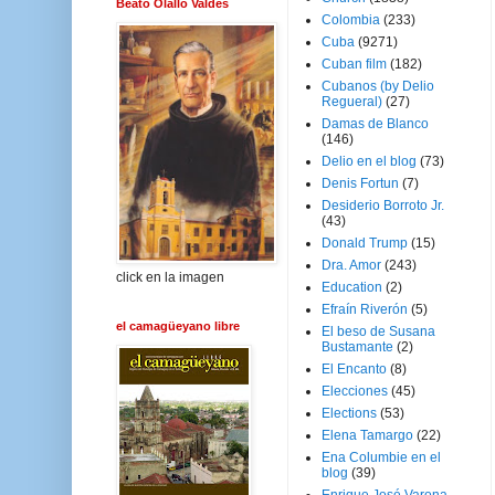
Beato Olallo Valdés
Colombia
(233)
Cuba
(9271)
Cuban film
(182)
Cubanos (by Delio
Regueral)
(27)
Damas de Blanco
(146)
Delio en el blog
(73)
Denis Fortun
(7)
Desiderio Borroto Jr.
(43)
Donald Trump
(15)
Dra. Amor
(243)
click en la imagen
Education
(2)
Efraín Riverón
(5)
el camagüeyano libre
El beso de Susana
Bustamante
(2)
El Encanto
(8)
Elecciones
(45)
Elections
(53)
Elena Tamargo
(22)
Ena Columbie en el
blog
(39)