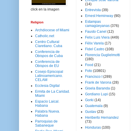
Enrique José Varona
(14)
click en la imagen
Entrevista
(39)
Ernest Heminway
(90)
Estampas
Religion
camagüeyanas
(376)
Archdiocese of Miami
Fausto Canel
(12)
Catholic.net
Felix Luis Viera
(449)
Centro Cultural
Félix Varela
(17)
Claretiano. Cuba
Fidel Castro
(108)
Conferencia de
Florencia Guglielmotti
Obispos de Cuba
(180)
Conferencia de
Food
(21)
Obispos de EU
Foto
(10801)
Cosejo Episcopal
Latinoamericano.
Francisco I
(289)
CELAM
Frank de Varona
(28)
Ecclesia Digital
Gisela Baranda
(1)
Ermita de La Caridad.
Gordiano Lupi
(15)
Miami
Gorki
(14)
Espacio Laical.
Habana
Guatemala
(9)
Palabra Nueva.
Gustav
(23)
Habana
Heriberto Hernandez
Parroquias de
(73)
Sabaneque
Honduras
(100)