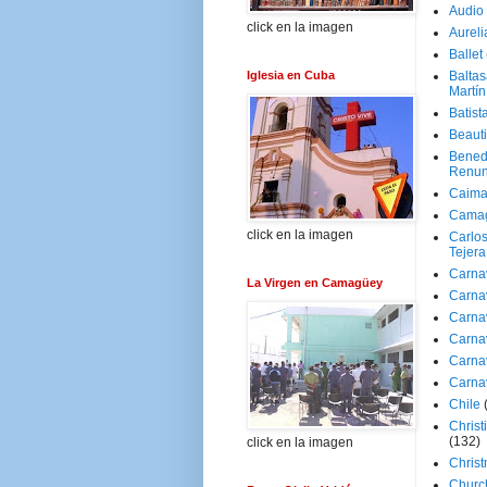
Audio
click en la imagen
Aureli
Ballet
Iglesia en Cuba
Baltas
Martín
Batist
Beaut
Bened
Renun
Caima
Cama
click en la imagen
Carlos
Tejera
Carna
La Virgen en Camagüey
Carna
Carna
Carna
Carna
Carna
Chile
Christ
(132)
click en la imagen
Chris
Churc