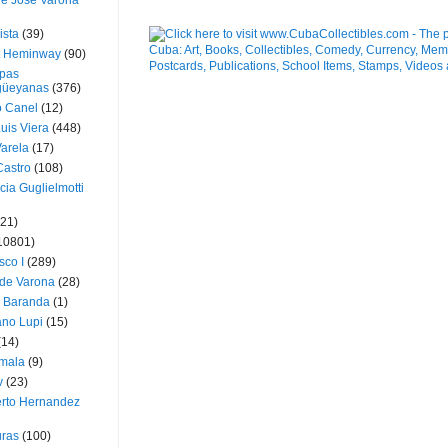
ue José Varona
ista
(39)
t Heminway
(90)
pas
üeyanas
(376)
o Canel
(12)
Luis Viera
(448)
Varela
(17)
Castro
(108)
cia Guglielmotti
(21)
10801)
sco I
(289)
 de Varona
(28)
a Baranda
(1)
ano Lupi
(15)
(14)
mala
(9)
v
(23)
erto Hernandez
ras
(100)