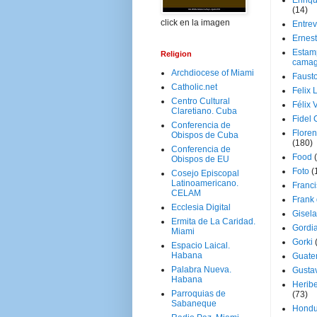
Enriq
(14)
click en la imagen
Entrev
Ernes
Estam
Religion
camag
Archdiocese of Miami
Faust
Catholic.net
Felix 
Centro Cultural
Félix 
Claretiano. Cuba
Fidel 
Conferencia de
Floren
Obispos de Cuba
(180)
Conferencia de
Food
Obispos de EU
Foto
(
Cosejo Episcopal
Latinoamericano.
Franci
CELAM
Frank
Ecclesia Digital
Gisel
Ermita de La Caridad.
Gordi
Miami
Gorki
Espacio Laical.
Habana
Guate
Palabra Nueva.
Gusta
Habana
Herib
Parroquias de
(73)
Sabaneque
Hondu