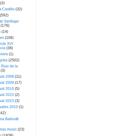
(3)
a Castillo
(32)
(592)
ar Santiago
(176)
a
(14)
ies
(108)
icto XVI
cia
(36)
nera
(1)
güey
(2502)
 Ruiz de la
(3)
val 2008
(11)
val 2009
(17)
val 2010
(5)
val 2015
(2)
val 2023
(3)
vales 2010
(1)
(42)
ina Balinotti
tmas music
(23)
h
(1838)