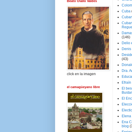
Beato Olallo Valdés
Colom
Cuba
Cuban
Cuban
Regue
Damas
(146)
Delio 
Denis 
Deside
(43)
Donal
Dra. 
click en la imagen
Educa
Efraín
el camagüeyano libre
El be
Busta
El En
Elecc
Electi
Elena
Ena C
blog
(