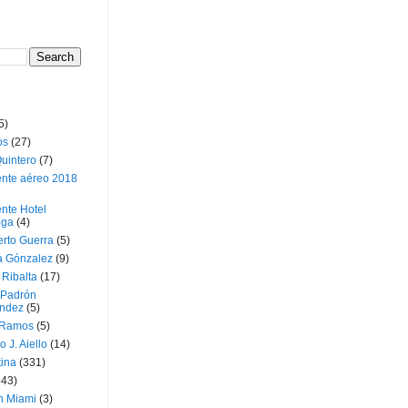
5)
os
(27)
uintero
(7)
ente aéreo 2018
nte Hotel
oga
(4)
erto Guerra
(5)
a Gónzalez
(9)
 Ribalta
(17)
 Padrón
ndez
(5)
 Ramos
(5)
o J. Aiello
(14)
tina
(331)
643)
n Miami
(3)