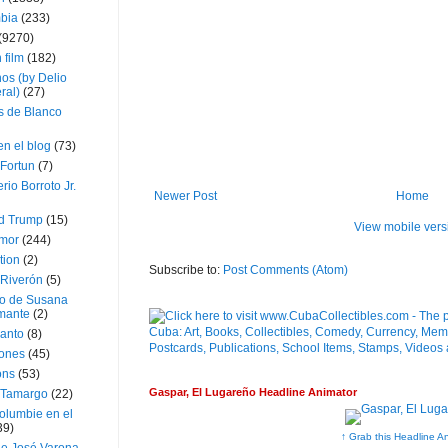
bia
(233)
(9270)
 film
(182)
os (by Delio
ral)
(27)
 de Blanco
en el blog
(73)
Fortun
(7)
rio Borroto Jr.
Newer Post
Home
d Trump
(15)
View mobile vers
Amor
(244)
tion
(2)
Subscribe to:
Post Comments (Atom)
 Riverón
(5)
so de Susana
mante
(2)
canto
(8)
iones
(45)
ons
(53)
Gaspar, El Lugareño Headline Animator
 Tamargo
(22)
olumbie en el
39)
↑ Grab this Headline A