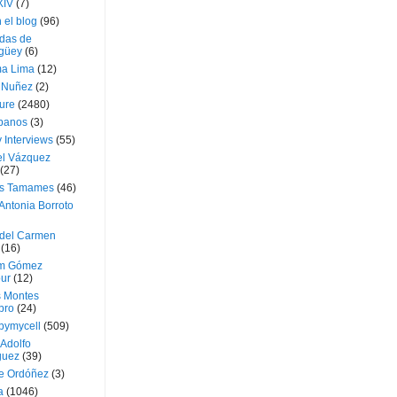
XIV
(7)
 el blog
(96)
das de
güey
(6)
a Lima
(12)
e Nuñez
(2)
ture
(2480)
ubanos
(3)
 Interviews
(55)
l Vázquez
(27)
s Tamames
(46)
Antonia Borroto
 del Carmen
(16)
m Gómez
ur
(12)
s Montes
bro
(24)
bymycell
(509)
Adolfo
guez
(39)
e Ordóñez
(3)
a
(1046)