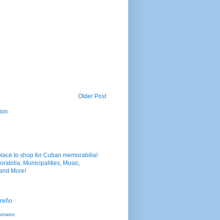
Older Post
ion
nimator