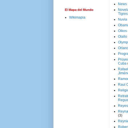
News
Novela
El Mapa del Mundo
Tigres
Wikimapia
Nuvia
Obam
Oikos
Olallo
Olymp
Orland
Progr
Proyec
Cuba
Rafae
Jimén
Ramon
Raul 
Religi
Retrat
Regue
Reyes
Reyna
(3)
Reynie
Rober