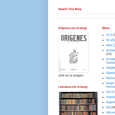
Search This Blog
Orígenes (en el blog)
Menu
15 N
(
50 añ
Abel Q
Accid
(10)
Accide
Sarat
Adalb
Alaim
click en la imagen
Aleisa
Angel
Herná
Literatura (en el blog)
Ani D
Antoni
Argen
Art
(1
Arte e