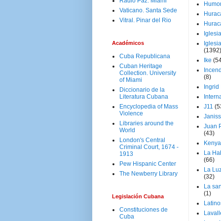
Radio Paz. Miami
Humo
Vaticano. Santa Sede
Hurac
Vitral. Pinar del Rio
Hurac
Iglesi
Académicos
Iglesi
(1392
Cuba Republicana
Ike
(5
Cuban Heritage
Incen
Collection. University
(8)
of Miami
Ingrid
Diccionario de la
Literatura Cubana
Intern
Encyclopedia of Mass
J11
(5
Violence
Janiss
Libraries around the
Juan P
World
(43)
London's Central
Kenya
Criminal Court, 1674 -
La Ha
1913
(66)
Pew Hispanic Center
La Lu
The Newberry Library
(32)
La san
(1)
Legislación Cubana
Latino
Constituciones de
Laval
Cuba