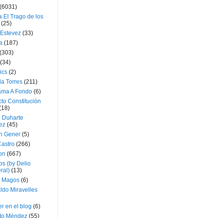
(6031)
 El Trago de los
(25)
 Estevez
(33)
a
(187)
(303)
(34)
ics
(2)
a Torres
(211)
ama A Fondo
(6)
to Constitución
(18)
l Duharte
ez
(45)
 Gener
(5)
Castro
(266)
on
(667)
os (by Delio
ral)
(13)
 Magos
(6)
ldo Miravelles
r en el blog
(6)
to Méndez
(55)