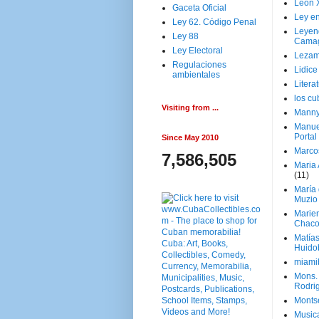
Leon 
Gaceta Oficial
Ley en
Ley 62. Código Penal
Leyen
Ley 88
Cama
Ley Electoral
Lezam
Regulaciones
Lidic
ambientales
Litera
los c
Visiting from ...
Manny
Manue
Portal
Since May 2010
Marco
7,586,505
Maria 
(11)
María
Muzio
Marie
Chaco
Matía
Huido
miami
Mons. 
Rodri
Monts
Music