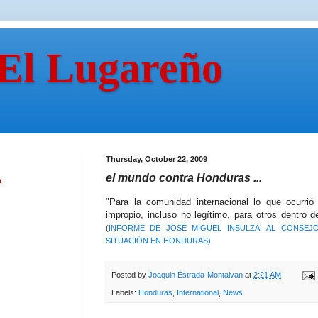
 El Lugareño
Thursday, October 22, 2009
el mundo contra Honduras ...
n
"Para la comunidad internacional lo que ocurrió
impropio, incluso no legítimo, para otros dentro 
(
INFORME DE JOSÉ MIGUEL INSULZA, AL CONSEJ
SITUACIÓN EN HONDURAS)
Posted by
Joaquin Estrada-Montalvan
at
2:21 AM
Labels:
Honduras
,
International
,
News