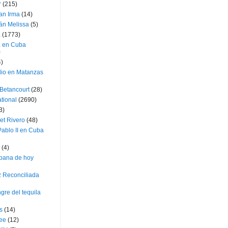
r
(215)
an Irma
(14)
án Melissa
(5)
a
(1773)
a en Cuba
)
4)
dio en Matanzas
 Betancourt
(28)
ational
(2690)
3)
et Rivero
(48)
ablo II en Cuba
(4)
bana de hoy
z Reconciliada
gre del tequila
s
(14)
lee
(12)