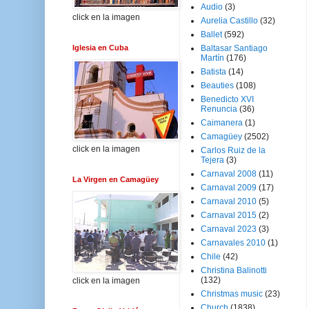
Audio
(3)
click en la imagen
Aurelia Castillo
(32)
Ballet
(592)
Iglesia en Cuba
Baltasar Santiago
Martín
(176)
Batista
(14)
Beauties
(108)
Benedicto XVI
Renuncia
(36)
Caimanera
(1)
Camagüey
(2502)
click en la imagen
Carlos Ruiz de la
Tejera
(3)
Carnaval 2008
(11)
La Virgen en Camagüey
Carnaval 2009
(17)
Carnaval 2010
(5)
Carnaval 2015
(2)
Carnaval 2023
(3)
Carnavales 2010
(1)
Chile
(42)
Christina Balinotti
(132)
click en la imagen
Christmas music
(23)
Church
(1838)