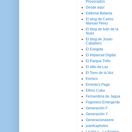
Provocados
Desde aquí
Editorial Betania
El blog de Carlos
Manuel Pérez
El blog de Iván de la
Nuez
El blog de Josan
Caballero
El Exegeta
El Imparcial Digital
El Parque Trillo
El sitio de Laz
El Tono de la Voz
Enrisco
Ernesto's Page
Ethno Cuba
Fernandina de Jagua
Fogonero Emergente
Generación F
Generación Y
Generacionasere
juanKaphotos
La isla y ...La Espina