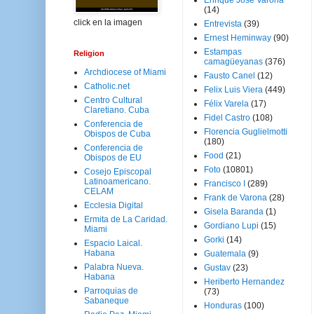
Enrique José Varona
(14)
click en la imagen
Entrevista
(39)
Ernest Heminway
(90)
Estampas
Religion
camagüeyanas
(376)
Archdiocese of Miami
Fausto Canel
(12)
Catholic.net
Felix Luis Viera
(449)
Centro Cultural
Félix Varela
(17)
Claretiano. Cuba
Fidel Castro
(108)
Conferencia de
Florencia Guglielmotti
Obispos de Cuba
(180)
Conferencia de
Food
(21)
Obispos de EU
Foto
(10801)
Cosejo Episcopal
Latinoamericano.
Francisco I
(289)
CELAM
Frank de Varona
(28)
Ecclesia Digital
Gisela Baranda
(1)
Ermita de La Caridad.
Gordiano Lupi
(15)
Miami
Gorki
(14)
Espacio Laical.
Habana
Guatemala
(9)
Palabra Nueva.
Gustav
(23)
Habana
Heriberto Hernandez
Parroquias de
(73)
Sabaneque
Honduras
(100)