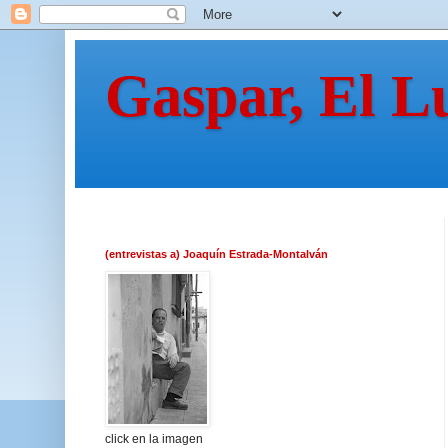
Gaspar, El L
(entrevistas a) Joaquín Estrada-Montalván
click en la imagen