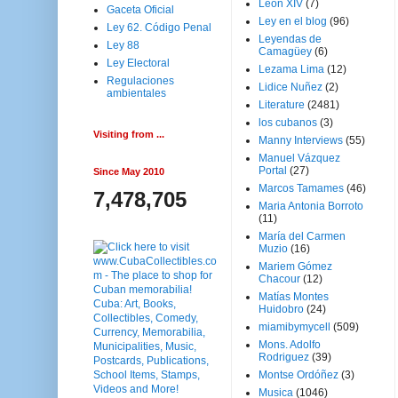
Leon XIV
(7)
Gaceta Oficial
Ley en el blog
(96)
Ley 62. Código Penal
Leyendas de
Ley 88
Camagüey
(6)
Ley Electoral
Lezama Lima
(12)
Regulaciones
Lidice Nuñez
(2)
ambientales
Literature
(2481)
los cubanos
(3)
Visiting from ...
Manny Interviews
(55)
Manuel Vázquez
Portal
(27)
Since May 2010
Marcos Tamames
(46)
7,478,705
Maria Antonia Borroto
(11)
María del Carmen
Muzio
(16)
Mariem Gómez
Chacour
(12)
Matías Montes
Huidobro
(24)
miamibymycell
(509)
Mons. Adolfo
Rodriguez
(39)
Montse Ordóñez
(3)
Musica
(1046)