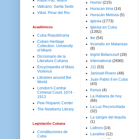
Radio Paz. Miami
Humor
(215)
Vaticano. Santa Sede
Huracan Irma
(14)
Vitral. Pinar del Rio
Huracán Melissa
(5)
Iglesia
(1773)
Académicos
Iglesia en Cuba
(1392)
Cuba Republicana
Ike
(54)
Cuban Heritage
Incendio en Matanzas
Collection. University
(8)
of Miami
Ingrid Betancourt
(28)
Diccionario de la
Literatura Cubana
International
(2690)
Encyclopedia of Mass
J11
(53)
Violence
Janisset Rivero
(48)
Libraries around the
Juan Pablo II en Cuba
World
(43)
London's Central
Kenya
(4)
Criminal Court, 1674 -
La Habana de hoy
1913
(66)
Pew Hispanic Center
La Luz Reconciliada
The Newberry Library
(32)
La sangre del tequila
(1)
Legislación Cubana
Latinos
(14)
Constituciones de
Lavallee
(12)
Cuba