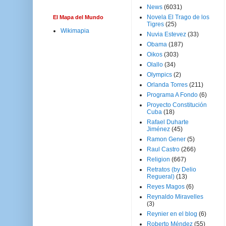
News
(6031)
Novela El Trago de los
El Mapa del Mundo
Tigres
(25)
Wikimapia
Nuvia Estevez
(33)
Obama
(187)
Oikos
(303)
Olallo
(34)
Olympics
(2)
Orlanda Torres
(211)
Programa A Fondo
(6)
Proyecto Constitución
Cuba
(18)
Rafael Duharte
Jiménez
(45)
Ramon Gener
(5)
Raul Castro
(266)
Religion
(667)
Retratos (by Delio
Regueral)
(13)
Reyes Magos
(6)
Reynaldo Miravelles
(3)
Reynier en el blog
(6)
Roberto Méndez
(55)