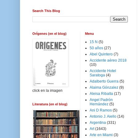
Search This Blog
Orígenes (en el blog)
Menu
15 N
(5)
50 años
(27)
Abel Quintero
(7)
Accidente aéreo 2018
(10)
Accidente Hotel
Saratoga
(4)
Adalberto Guerra
(5)
Alaima Gónzalez
(9)
click en la imagen
Aleisa Ribalta
(17)
Angel Padrón
Hernández
(5)
Literatura (en el blog)
Ani D Ramos
(5)
Antonio J. Aiello
(14)
Argentina
(331)
Art
(1643)
Arte en Miami
(3)