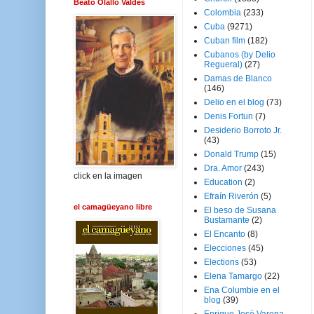
Beato Olallo Valdés
Colombia
(233)
Cuba
(9271)
Cuban film
(182)
Cubanos (by Delio
Regueral)
(27)
Damas de Blanco
(146)
Delio en el blog
(73)
Denis Fortun
(7)
Desiderio Borroto Jr.
(43)
Donald Trump
(15)
Dra. Amor
(243)
click en la imagen
Education
(2)
Efraín Riverón
(5)
el camagüeyano libre
El beso de Susana
Bustamante
(2)
El Encanto
(8)
Elecciones
(45)
Elections
(53)
Elena Tamargo
(22)
Ena Columbie en el
blog
(39)