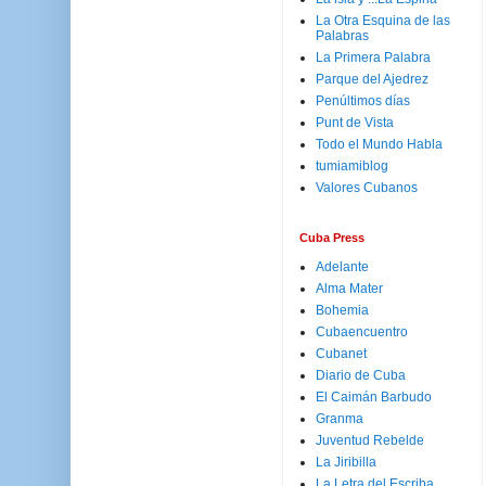
La Otra Esquina de las
Palabras
La Primera Palabra
Parque del Ajedrez
Penúltimos días
Punt de Vista
Todo el Mundo Habla
tumiamiblog
Valores Cubanos
Cuba Press
Adelante
Alma Mater
Bohemia
Cubaencuentro
Cubanet
Diario de Cuba
El Caimán Barbudo
Granma
Juventud Rebelde
La Jiribilla
La Letra del Escriba