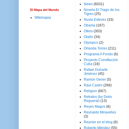
News
(6031)
Novela El Trago de los
El Mapa del Mundo
Tigres
(25)
Wikimapia
Nuvia Estevez
(33)
Obama
(187)
Oikos
(303)
Olallo
(34)
Olympics
(2)
Orlanda Torres
(211)
Programa A Fondo
(6)
Proyecto Constitución
Cuba
(18)
Rafael Duharte
Jiménez
(45)
Ramon Gener
(5)
Raul Castro
(266)
Religion
(667)
Retratos (by Delio
Regueral)
(13)
Reyes Magos
(6)
Reynaldo Miravelles
(3)
Reynier en el blog
(6)
Roberto Méndez
(55)