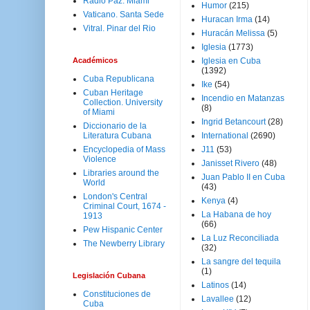
Radio Paz. Miami
Humor
(215)
Vaticano. Santa Sede
Huracan Irma
(14)
Vitral. Pinar del Rio
Huracán Melissa
(5)
Iglesia
(1773)
Académicos
Iglesia en Cuba
(1392)
Cuba Republicana
Ike
(54)
Cuban Heritage
Incendio en Matanzas
Collection. University
(8)
of Miami
Ingrid Betancourt
(28)
Diccionario de la
Literatura Cubana
International
(2690)
Encyclopedia of Mass
J11
(53)
Violence
Janisset Rivero
(48)
Libraries around the
Juan Pablo II en Cuba
World
(43)
London's Central
Kenya
(4)
Criminal Court, 1674 -
La Habana de hoy
1913
(66)
Pew Hispanic Center
La Luz Reconciliada
The Newberry Library
(32)
La sangre del tequila
(1)
Legislación Cubana
Latinos
(14)
Constituciones de
Lavallee
(12)
Cuba