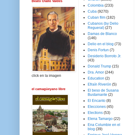
Beato Olallo Valdés
Colombia
(233)
Cuba
(9270)
Cuban film
(182)
Cubanos (by Delio
Regueral)
(27)
Damas de Blanco
(146)
Delio en el blog
(73)
Denis Fortun
(7)
Desiderio Borroto Jr.
(43)
Donald Trump
(15)
Dra. Amor
(244)
click en la imagen
Education
(2)
Efraín Riverón
(5)
el camagüeyano libre
El beso de Susana
Bustamante
(2)
El Encanto
(8)
Elecciones
(45)
Elections
(53)
Elena Tamargo
(22)
Ena Columbie en el
blog
(39)