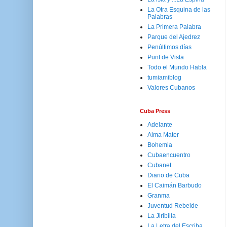
La Otra Esquina de las
Palabras
La Primera Palabra
Parque del Ajedrez
Penúltimos días
Punt de Vista
Todo el Mundo Habla
tumiamiblog
Valores Cubanos
Cuba Press
Adelante
Alma Mater
Bohemia
Cubaencuentro
Cubanet
Diario de Cuba
El Caimán Barbudo
Granma
Juventud Rebelde
La Jiribilla
La Letra del Escriba