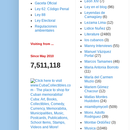
Leon XIV
(7)
Gaceta Oficial
Ley en el blog
(96)
Ley 62. Código Penal
Leyendas de
Ley 88
Camagüey
(6)
Ley Electoral
Lezama Lima
(12)
Regulaciones
Lidice Nuñez
(2)
ambientales
Literature
(2480)
los cubanos
(3)
Visiting from ...
Manny Interviews
(55)
Manuel Vázquez
Portal
(27)
Since May 2010
Marcos Tamames
(46)
7,511,118
Maria Antonia Borroto
(11)
María del Carmen
Muzio
(16)
Mariem Gómez
Chacour
(12)
Matías Montes
Huidobro
(24)
miamibymycell
(509)
Mons. Adolfo
Rodriguez
(39)
Montse Ordóñez
(3)
Musica
(1046)