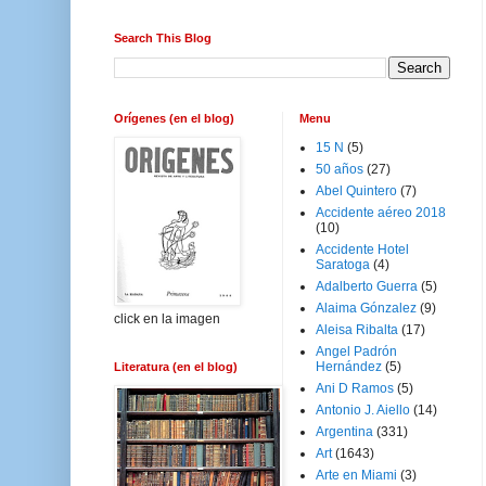
Search This Blog
Orígenes (en el blog)
Menu
15 N
(5)
50 años
(27)
Abel Quintero
(7)
Accidente aéreo 2018
(10)
Accidente Hotel
Saratoga
(4)
Adalberto Guerra
(5)
Alaima Gónzalez
(9)
click en la imagen
Aleisa Ribalta
(17)
Angel Padrón
Hernández
(5)
Literatura (en el blog)
Ani D Ramos
(5)
Antonio J. Aiello
(14)
Argentina
(331)
Art
(1643)
Arte en Miami
(3)