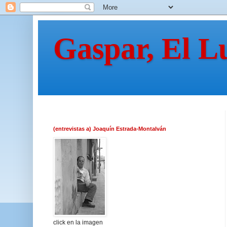
Gaspar, El L
(entrevistas a) Joaquín Estrada-Montalván
click en la imagen