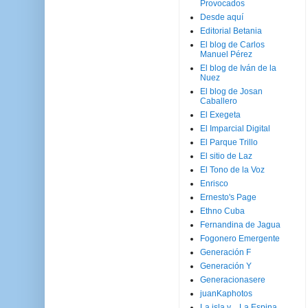
Provocados
Desde aquí
Editorial Betania
El blog de Carlos
Manuel Pérez
El blog de Iván de la
Nuez
El blog de Josan
Caballero
El Exegeta
El Imparcial Digital
El Parque Trillo
El sitio de Laz
El Tono de la Voz
Enrisco
Ernesto's Page
Ethno Cuba
Fernandina de Jagua
Fogonero Emergente
Generación F
Generación Y
Generacionasere
juanKaphotos
La isla y ...La Espina