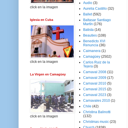
Audio
(3)
click en la imagen
Aurelia Castillo
(32)
Ballet
(592)
Iglesia en Cuba
Baltasar Santiago
Martín
(176)
Batista
(14)
Beauties
(108)
Benedicto XVI
Renuncia
(36)
Caimanera
(1)
Camagüey
(2502)
click en la imagen
Carlos Ruiz de la
Tejera
(3)
Carnaval 2008
(11)
La Virgen en Camagüey
Carnaval 2009
(17)
Carnaval 2010
(5)
Carnaval 2015
(2)
Carnaval 2023
(3)
Carnavales 2010
(1)
Chile
(42)
Christina Balinotti
(132)
click en la imagen
Christmas music
(23)
Church
(1838)