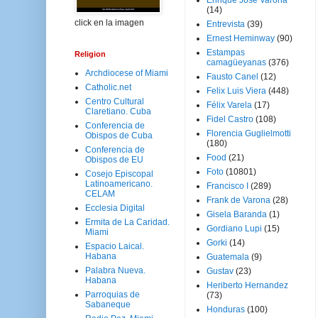
Enrique José Varona
(14)
click en la imagen
Entrevista
(39)
Ernest Heminway
(90)
Estampas
Religion
camagüeyanas
(376)
Archdiocese of Miami
Fausto Canel
(12)
Catholic.net
Felix Luis Viera
(448)
Centro Cultural
Félix Varela
(17)
Claretiano. Cuba
Fidel Castro
(108)
Conferencia de
Florencia Guglielmotti
Obispos de Cuba
(180)
Conferencia de
Food
(21)
Obispos de EU
Foto
(10801)
Cosejo Episcopal
Latinoamericano.
Francisco I
(289)
CELAM
Frank de Varona
(28)
Ecclesia Digital
Gisela Baranda
(1)
Ermita de La Caridad.
Gordiano Lupi
(15)
Miami
Gorki
(14)
Espacio Laical.
Habana
Guatemala
(9)
Palabra Nueva.
Gustav
(23)
Habana
Heriberto Hernandez
Parroquias de
(73)
Sabaneque
Honduras
(100)