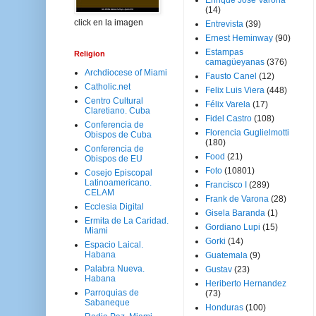
Enrique José Varona
(14)
click en la imagen
Entrevista
(39)
Ernest Heminway
(90)
Estampas
Religion
camagüeyanas
(376)
Archdiocese of Miami
Fausto Canel
(12)
Catholic.net
Felix Luis Viera
(448)
Centro Cultural
Félix Varela
(17)
Claretiano. Cuba
Fidel Castro
(108)
Conferencia de
Florencia Guglielmotti
Obispos de Cuba
(180)
Conferencia de
Food
(21)
Obispos de EU
Foto
(10801)
Cosejo Episcopal
Latinoamericano.
Francisco I
(289)
CELAM
Frank de Varona
(28)
Ecclesia Digital
Gisela Baranda
(1)
Ermita de La Caridad.
Gordiano Lupi
(15)
Miami
Gorki
(14)
Espacio Laical.
Habana
Guatemala
(9)
Palabra Nueva.
Gustav
(23)
Habana
Heriberto Hernandez
Parroquias de
(73)
Sabaneque
Honduras
(100)