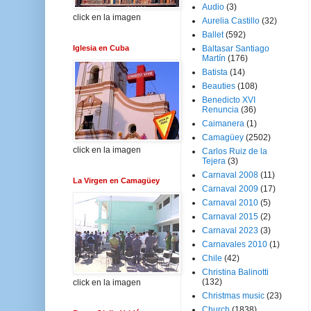
Audio
(3)
click en la imagen
Aurelia Castillo
(32)
Ballet
(592)
Iglesia en Cuba
Baltasar Santiago
Martín
(176)
Batista
(14)
Beauties
(108)
Benedicto XVI
Renuncia
(36)
Caimanera
(1)
Camagüey
(2502)
click en la imagen
Carlos Ruiz de la
Tejera
(3)
Carnaval 2008
(11)
La Virgen en Camagüey
Carnaval 2009
(17)
Carnaval 2010
(5)
Carnaval 2015
(2)
Carnaval 2023
(3)
Carnavales 2010
(1)
Chile
(42)
Christina Balinotti
(132)
click en la imagen
Christmas music
(23)
Church
(1838)