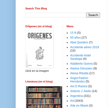
Search This Blog
Orígenes (en el blog)
Menu
15 N
(5)
50 años
(27)
Abel Quintero
(7)
Accidente aéreo 2018
(10)
Accidente Hotel
Saratoga
(4)
Adalberto Guerra
(5)
Alaima Gónzalez
(9)
click en la imagen
Aleisa Ribalta
(17)
Angel Padrón
Hernández
(5)
Literatura (en el blog)
Ani D Ramos
(5)
Antonio J. Aiello
(14)
Argentina
(331)
Art
(1643)
Arte en Miami
(3)