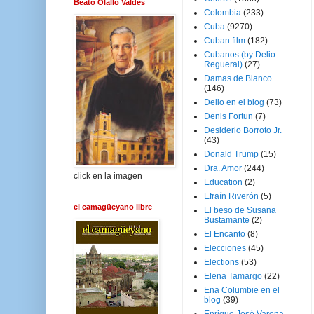
Beato Olallo Valdés
Colombia
(233)
Cuba
(9270)
Cuban film
(182)
Cubanos (by Delio
Regueral)
(27)
Damas de Blanco
(146)
Delio en el blog
(73)
Denis Fortun
(7)
Desiderio Borroto Jr.
(43)
Donald Trump
(15)
Dra. Amor
(244)
click en la imagen
Education
(2)
Efraín Riverón
(5)
el camagüeyano libre
El beso de Susana
Bustamante
(2)
El Encanto
(8)
Elecciones
(45)
Elections
(53)
Elena Tamargo
(22)
Ena Columbie en el
blog
(39)