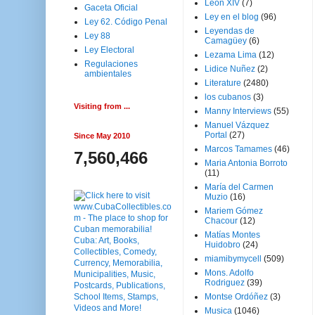
Leon XIV
(7)
Gaceta Oficial
Ley en el blog
(96)
Ley 62. Código Penal
Leyendas de
Ley 88
Camagüey
(6)
Ley Electoral
Lezama Lima
(12)
Regulaciones
Lidice Nuñez
(2)
ambientales
Literature
(2480)
los cubanos
(3)
Visiting from ...
Manny Interviews
(55)
Manuel Vázquez
Portal
(27)
Since May 2010
Marcos Tamames
(46)
7,560,466
Maria Antonia Borroto
(11)
María del Carmen
Muzio
(16)
Mariem Gómez
Chacour
(12)
Matías Montes
Huidobro
(24)
miamibymycell
(509)
Mons. Adolfo
Rodriguez
(39)
Montse Ordóñez
(3)
Musica
(1046)