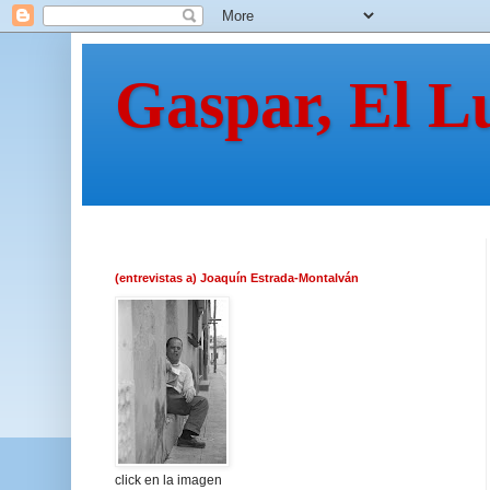
Gaspar, El L
(entrevistas a) Joaquín Estrada-Montalván
click en la imagen