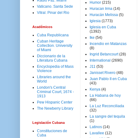
Radio Paz. Miami
Humor
(215)
Vaticano. Santa Sede
Huracan Irma
(14)
Vitral. Pinar del Rio
Huracán Melissa
(5)
Iglesia
(1773)
Académicos
Iglesia en Cuba
(1392)
Cuba Republicana
Ike
(54)
Cuban Heritage
Incendio en Matanzas
Collection. University
(8)
of Miami
Ingrid Betancourt
(28)
Diccionario de la
Literatura Cubana
International
(2690)
Encyclopedia of Mass
J11
(53)
Violence
Janisset Rivero
(48)
Libraries around the
Juan Pablo II en Cuba
World
(43)
London's Central
Kenya
(4)
Criminal Court, 1674 -
La Habana de hoy
1913
(66)
Pew Hispanic Center
La Luz Reconciliada
The Newberry Library
(32)
La sangre del tequila
(1)
Legislación Cubana
Latinos
(14)
Constituciones de
Lavallee
(12)
Cuba