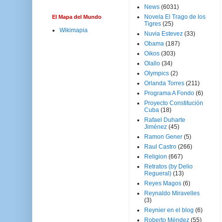
News
(6031)
Novela El Trago de los
El Mapa del Mundo
Tigres
(25)
Wikimapia
Nuvia Estevez
(33)
Obama
(187)
Oikos
(303)
Olallo
(34)
Olympics
(2)
Orlanda Torres
(211)
Programa A Fondo
(6)
Proyecto Constitución
Cuba
(18)
Rafael Duharte
Jiménez
(45)
Ramon Gener
(5)
Raul Castro
(266)
Religion
(667)
Retratos (by Delio
Regueral)
(13)
Reyes Magos
(6)
Reynaldo Miravelles
(3)
Reynier en el blog
(6)
Roberto Méndez
(55)