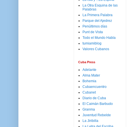
La Otra Esquina de las
Palabras
La Primera Palabra
Parque del Ajedrez
Penúltimos días
Punt de Vista
Todo el Mundo Habla
tumiamiblog
Valores Cubanos
Cuba Press
Adelante
Alma Mater
Bohemia
Cubaencuentro
Cubanet
Diario de Cuba
El Caimán Barbudo
Granma
Juventud Rebelde
La Jiribilla
La Letra del Escriba