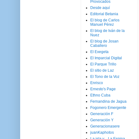
Provocados
Desde aquí
Editorial Betania
El blog de Carlos
Manuel Pérez
El blog de Iván de la
Nuez
El blog de Josan
Caballero
El Exegeta
El Imparcial Digital
El Parque Trillo
El sitio de Laz
El Tono de la Voz
Enrisco
Ernesto's Page
Ethno Cuba
Fernandina de Jagua
Fogonero Emergente
Generación F
Generación Y
Generacionasere
juanKaphotos
La isla y ...La Espina