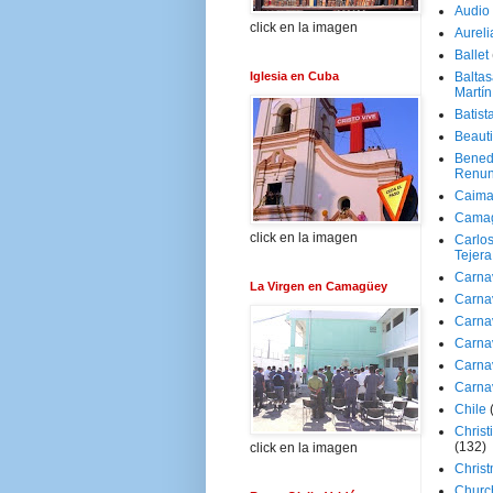
Audio
click en la imagen
Aureli
Ballet
Iglesia en Cuba
Baltas
Martín
Batist
Beaut
Bened
Renun
Caima
Cama
click en la imagen
Carlos
Tejera
Carna
La Virgen en Camagüey
Carna
Carna
Carna
Carna
Carna
Chile
Christ
(132)
click en la imagen
Chris
Churc