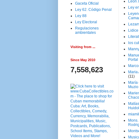
Leon 
Gaceta Oficial
Ley en
Ley 62. Código Penal
Leyen
Ley 88
Cama
Ley Electoral
Lezam
Regulaciones
Lidic
ambientales
Litera
los c
Visiting from ...
Manny
Manue
Portal
Since May 2010
Marco
7,558,623
Maria 
(11)
María
Muzio
Marie
Chaco
Matía
Huido
miami
Mons. 
Rodri
Monts
Music