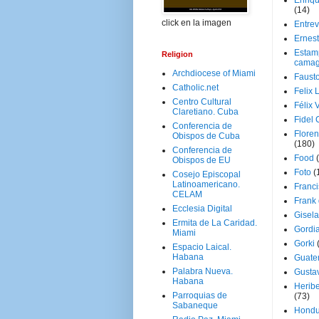
Enriq
(14)
click en la imagen
Entrev
Ernes
Estam
Religion
camag
Archdiocese of Miami
Faust
Catholic.net
Felix 
Centro Cultural
Félix 
Claretiano. Cuba
Fidel 
Conferencia de
Floren
Obispos de Cuba
(180)
Conferencia de
Food
Obispos de EU
Foto
(
Cosejo Episcopal
Latinoamericano.
Franci
CELAM
Frank
Ecclesia Digital
Gisel
Ermita de La Caridad.
Gordi
Miami
Gorki
Espacio Laical.
Habana
Guate
Palabra Nueva.
Gusta
Habana
Herib
Parroquias de
(73)
Sabaneque
Hondu