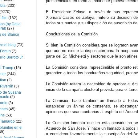
presidenciales en torno al inminente proceso elector
bia
(233)
(9270)
El Presidente Zelaya, a través de sus represe
Xiomara Castro de Zelaya, reiteró su decisión d
 film
(182)
todos sus puntos y su disposición de suscribirlo de
os (by Delio
ral)
(27)
Conclusiones de la Comisión
 de Blanco
en el blog
(73)
Si bien la Comisión considera que se lograron avan
que aún no existe la disposición para la aceptac
Fortun
(7)
parte del Sr. Micheletti y sectores que le son afines
rio Borroto Jr.
La Comisión considera imprescindible el pronto re
d Trump
(15)
garantice a todos los hondureños seguridad, prosper
Amor
(244)
tion
(2)
La Comisión reitera la necesidad de aprobar el A
 Riverón
(5)
inicio de la campaña electoral prevista para el 1ero
so de Susana
mante
(2)
La Comisión hace también un llamado a todos
canto
(8)
establecer un ánimo de consenso, se abstengan
iones
(45)
opiniones que sean contrarias al espíritu del Acue
ons
(53)
 Tamargo
(22)
La Comisión lamenta que en esta ocasión no se 
olumbie en el
Acuerdo de San José. Y hace un llamado a todos l
39)
a considerar favorablemente la suscripción del A