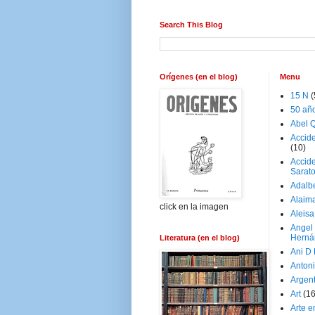
Search This Blog
Orígenes (en el blog)
Menu
15 N
(
50 añ
Abel Q
Accid
(10)
Accide
Sarat
Adalb
Alaim
click en la imagen
Aleisa
Angel
Herná
Literatura (en el blog)
Ani D
Antoni
Argen
Art
(1
Arte e