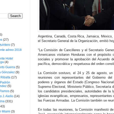
5)
Argentina, Canadá, Costa Rica, Jamaica, México,
os
(27)
el Secretario General de la Organización, emitió ho
uintero
(7)
ente aéreo 2018
“La Comisión de Cancilleres y el Secretario Gene
Americanos visitaron Honduras con el propósito d
nte Hotel
sociales y promover la aprobación del Acuerdo d
oga
(4)
pacífica, democrática y respetuosa del orden const
erto Guerra
(5)
a Gónzalez
(9)
La Comisión sostuvo, el 24 y 25 de agosto, un 
 Ribalta
(17)
reuniones con representantes del Gobierno del
poderes y órganos del Estado (Congreso Nacional,
 Padrón
ndez
(5)
Supremo Electoral, Ministerio Público, Secretaría
 Ramos
(5)
los candidatos presidenciales, autoridades de la I
iglesias evangélicas, empresarios, representantes d
o J. Aiello
(14)
las Fuerzas Armadas. La Comisión también se reunió
tina
(331)
643)
En todas las reuniones, la Comisión manifestó d
n Miami
(3)