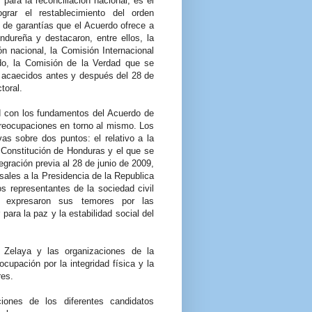
ara la reconciliación nacional, es el
grar el restablecimiento del orden
 de garantías que el Acuerdo ofrece a
ndureña y destacaron, entre ellos, la
n nacional, la Comisión Internacional
rdo, la Comisión de la Verdad que se
s acaecidos antes y después del 28 de
toral.
d con los fundamentos del Acuerdo de
reocupaciones en torno al mismo. Los
as sobre dos puntos: el relativo a la
a Constitución de Honduras y el que se
tegración previa al 28 de junio de 2009,
sales a la Presidencia de la Republica
s representantes de la sociedad civil
a, expresaron sus temores por las
para la paz y la estabilidad social del
 Zelaya y las organizaciones de la
cupación por la integridad física y la
res.
iones de los diferentes candidatos