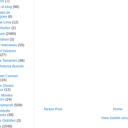
XIV
(7)
 el blog
(96)
das de
güey
(6)
a Lima
(12)
e Nuñez
(2)
ture
(2480)
ubanos
(3)
 Interviews
(55)
l Vázquez
(27)
s Tamames
(46)
Antonia Borroto
 del Carmen
(16)
m Gómez
ur
(12)
s Montes
bro
(24)
bymycell
(509)
Newer Post
Home
Adolfo
guez
(39)
View mobile vers
e Ordóñez
(3)
a
(1046)