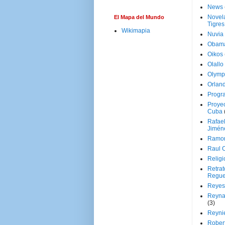
News
Novela
El Mapa del Mundo
Tigres
Wikimapia
Nuvia
Obam
Oikos
Olallo
Olymp
Orland
Progr
Proyec
Cuba
Rafae
Jimén
Ramon
Raul 
Religi
Retrat
Regue
Reyes
Reyna
(3)
Reynie
Rober