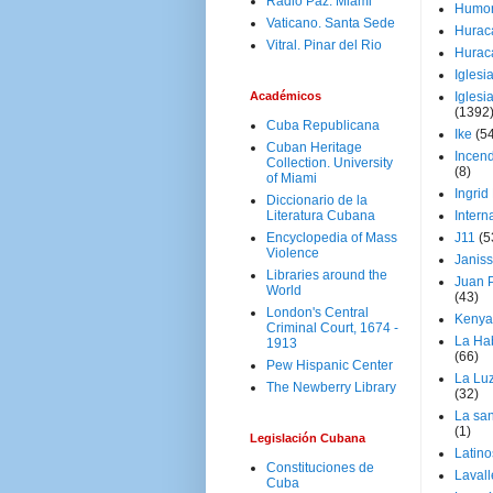
Radio Paz. Miami
Humo
Vaticano. Santa Sede
Hurac
Vitral. Pinar del Rio
Hurac
Iglesi
Académicos
Iglesi
(1392
Cuba Republicana
Ike
(5
Cuban Heritage
Incen
Collection. University
(8)
of Miami
Ingrid
Diccionario de la
Literatura Cubana
Intern
Encyclopedia of Mass
J11
(5
Violence
Janiss
Libraries around the
Juan P
World
(43)
London's Central
Kenya
Criminal Court, 1674 -
La Ha
1913
(66)
Pew Hispanic Center
La Lu
The Newberry Library
(32)
La san
(1)
Legislación Cubana
Latino
Constituciones de
Laval
Cuba