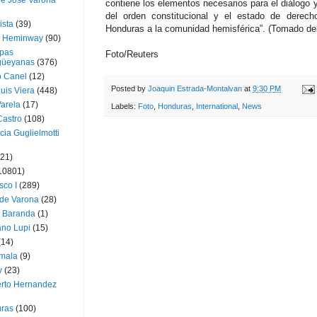
ue José Varona
contiene los elementos necesarios para el diálogo y 
del orden constitucional y el estado de derecho
ista
(39)
Honduras a la comunidad hemisférica”. (Tomado de
t Heminway
(90)
pas
Foto/Reuters
üeyanas
(376)
o Canel
(12)
Posted by
Joaquin Estrada-Montalvan
at
9:30 PM
Luis Viera
(448)
Varela
(17)
Labels:
Foto
,
Honduras
,
International
,
News
Castro
(108)
cia Guglielmotti
(21)
10801)
sco I
(289)
 de Varona
(28)
a Baranda
(1)
ano Lupi
(15)
(14)
mala
(9)
v
(23)
erto Hernandez
ras
(100)