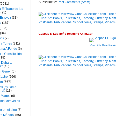
Subscribe to:
Post Comments (Atom)
(6031)
 El Trago de los
(25)
 Estevez
(33)
a
(187)
(303)
(34)
Gaspar, El Lugareño Headline Animator
ics
(2)
a Torres
(211)
↑ Grab this Headline A
ama A Fondo
(6)
to Constitución
(18)
l Duharte
ez
(45)
 Gener
(5)
Castro
(266)
on
(667)
os (by Delio
ral)
(13)
 Magos
(6)
ldo Miravelles
r en el blog
(6)
to Méndez
(55)