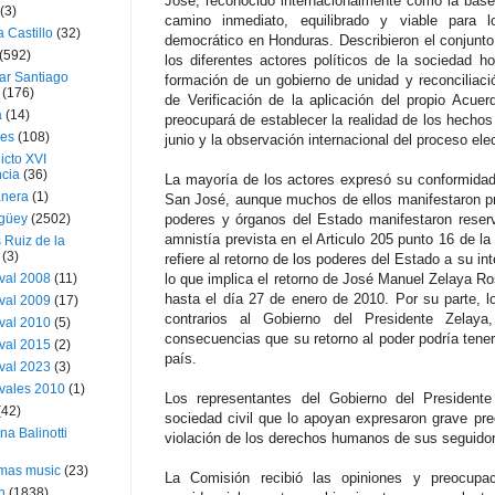
José, reconocido internacionalmente como la base p
(3)
camino inmediato, equilibrado y viable para lo
a Castillo
(32)
democrático en Honduras. Describieron el conjunto
(592)
los diferentes actores políticos de la sociedad ho
ar Santiago
formación de un gobierno de unidad y reconciliació
(176)
de Verificación de la aplicación del propio Acue
a
(14)
preocupará de establecer la realidad de los hecho
ies
(108)
junio y la observación internacional del proceso elec
icto XVI
cia
(36)
La mayoría de los actores expresó su conformida
nera
(1)
San José, aunque muchos de ellos manifestaron p
güey
(2502)
poderes y órganos del Estado manifestaron reserv
amnistía prevista en el Articulo 205 punto 16 de l
 Ruiz de la
(3)
refiere al retorno de los poderes del Estado a su in
val 2008
(11)
lo que implica el retorno de José Manuel Zelaya Ro
hasta el día 27 de enero de 2010. Por su parte, lo
val 2009
(17)
contrarios al Gobierno del Presidente Zelay
val 2010
(5)
consecuencias que su retorno al poder podría tener 
val 2015
(2)
país.
val 2023
(3)
vales 2010
(1)
Los representantes del Gobierno del Presidente
(42)
sociedad civil que lo apoyan expresaron grave preo
ina Balinotti
violación de los derechos humanos de sus seguido
tmas music
(23)
La Comisión recibió las opiniones y preocupac
h
(1838)