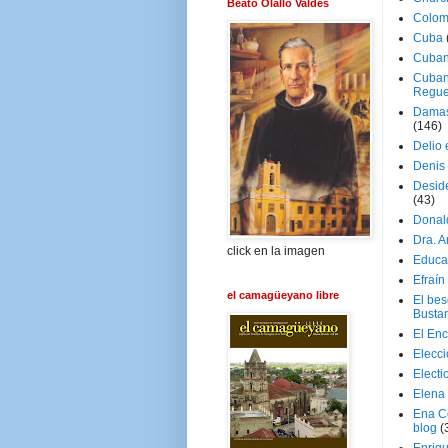
Beato Olallo Valdés
Colom
Cuba
Cuban
Cuban
Regue
Damas
(146)
Delio 
Denis 
Deside
(43)
Donal
Dra. 
click en la imagen
Educa
Efraín
el camagüeyano libre
El be
Busta
El En
Elecc
Electi
Elena
Ena C
blog
(