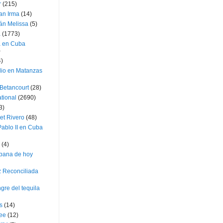
r
(215)
an Irma
(14)
án Melissa
(5)
a
(1773)
a en Cuba
)
4)
dio en Matanzas
 Betancourt
(28)
ational
(2690)
3)
et Rivero
(48)
ablo II en Cuba
(4)
bana de hoy
z Reconciliada
gre del tequila
s
(14)
lee
(12)