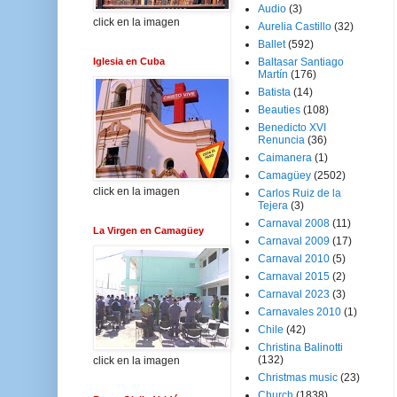
Audio
(3)
click en la imagen
Aurelia Castillo
(32)
Ballet
(592)
Iglesia en Cuba
Baltasar Santiago
Martín
(176)
Batista
(14)
Beauties
(108)
Benedicto XVI
Renuncia
(36)
Caimanera
(1)
Camagüey
(2502)
click en la imagen
Carlos Ruiz de la
Tejera
(3)
Carnaval 2008
(11)
La Virgen en Camagüey
Carnaval 2009
(17)
Carnaval 2010
(5)
Carnaval 2015
(2)
Carnaval 2023
(3)
Carnavales 2010
(1)
Chile
(42)
Christina Balinotti
(132)
click en la imagen
Christmas music
(23)
Church
(1838)