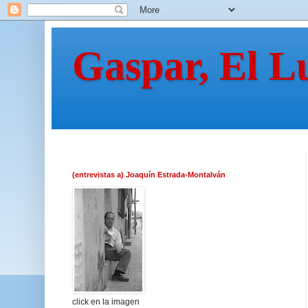
Gaspar, El L
(entrevistas a) Joaquín Estrada-Montalván
click en la imagen