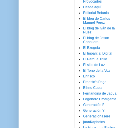
Provocados
Desde aquí
Editorial Betania
El blog de Carlos
Manuel Pérez
El blog de Iván de la
Nuez
El blog de Josan
Caballero
El Exegeta
El Imparcial Digital
El Parque Trillo
El sitio de Laz
El Tono de la Voz
Enrisco
Ernesto's Page
Ethno Cuba
Fernandina de Jagua
Fogonero Emergente
Generación F
Generación Y
Generacionasere
juanKaphotos
La isla y ...La Espina