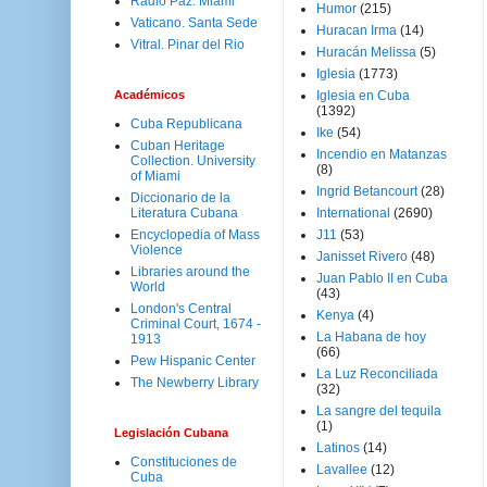
Radio Paz. Miami
Humor
(215)
Vaticano. Santa Sede
Huracan Irma
(14)
Vitral. Pinar del Rio
Huracán Melissa
(5)
Iglesia
(1773)
Académicos
Iglesia en Cuba
(1392)
Cuba Republicana
Ike
(54)
Cuban Heritage
Incendio en Matanzas
Collection. University
(8)
of Miami
Ingrid Betancourt
(28)
Diccionario de la
Literatura Cubana
International
(2690)
Encyclopedia of Mass
J11
(53)
Violence
Janisset Rivero
(48)
Libraries around the
Juan Pablo II en Cuba
World
(43)
London's Central
Kenya
(4)
Criminal Court, 1674 -
La Habana de hoy
1913
(66)
Pew Hispanic Center
La Luz Reconciliada
The Newberry Library
(32)
La sangre del tequila
(1)
Legislación Cubana
Latinos
(14)
Constituciones de
Lavallee
(12)
Cuba