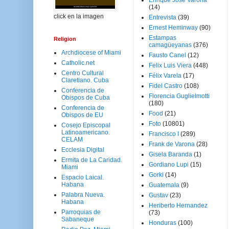
Enrique José Varona
(14)
click en la imagen
Entrevista
(39)
Ernest Heminway
(90)
Estampas
Religion
camagüeyanas
(376)
Archdiocese of Miami
Fausto Canel
(12)
Catholic.net
Felix Luis Viera
(448)
Centro Cultural
Félix Varela
(17)
Claretiano. Cuba
Fidel Castro
(108)
Conferencia de
Florencia Guglielmotti
Obispos de Cuba
(180)
Conferencia de
Food
(21)
Obispos de EU
Foto
(10801)
Cosejo Episcopal
Latinoamericano.
Francisco I
(289)
CELAM
Frank de Varona
(28)
Ecclesia Digital
Gisela Baranda
(1)
Ermita de La Caridad.
Gordiano Lupi
(15)
Miami
Gorki
(14)
Espacio Laical.
Habana
Guatemala
(9)
Palabra Nueva.
Gustav
(23)
Habana
Heriberto Hernandez
Parroquias de
(73)
Sabaneque
Honduras
(100)