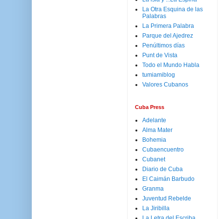
La Otra Esquina de las
Palabras
La Primera Palabra
Parque del Ajedrez
Penúltimos días
Punt de Vista
Todo el Mundo Habla
tumiamiblog
Valores Cubanos
Cuba Press
Adelante
Alma Mater
Bohemia
Cubaencuentro
Cubanet
Diario de Cuba
El Caimán Barbudo
Granma
Juventud Rebelde
La Jiribilla
La Letra del Escriba