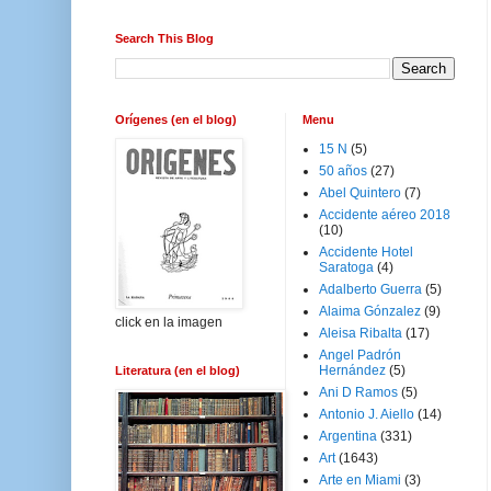
Search This Blog
Orígenes (en el blog)
Menu
15 N
(5)
50 años
(27)
Abel Quintero
(7)
Accidente aéreo 2018
(10)
Accidente Hotel
Saratoga
(4)
Adalberto Guerra
(5)
Alaima Gónzalez
(9)
click en la imagen
Aleisa Ribalta
(17)
Angel Padrón
Hernández
(5)
Literatura (en el blog)
Ani D Ramos
(5)
Antonio J. Aiello
(14)
Argentina
(331)
Art
(1643)
Arte en Miami
(3)