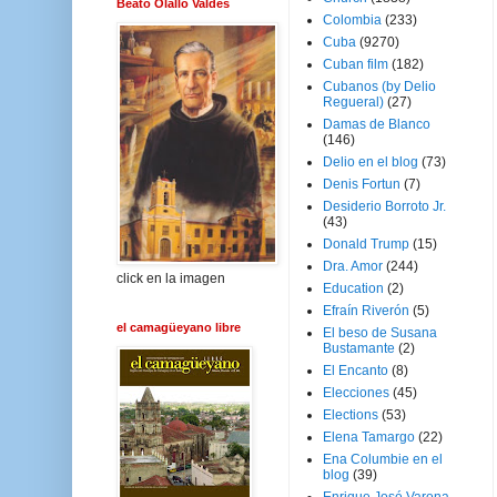
Beato Olallo Valdés
Colombia
(233)
Cuba
(9270)
Cuban film
(182)
Cubanos (by Delio
Regueral)
(27)
Damas de Blanco
(146)
Delio en el blog
(73)
Denis Fortun
(7)
Desiderio Borroto Jr.
(43)
Donald Trump
(15)
Dra. Amor
(244)
click en la imagen
Education
(2)
Efraín Riverón
(5)
el camagüeyano libre
El beso de Susana
Bustamante
(2)
El Encanto
(8)
Elecciones
(45)
Elections
(53)
Elena Tamargo
(22)
Ena Columbie en el
blog
(39)