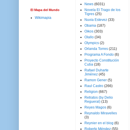
News
(6031)
Novela El Trago de los
El Mapa del Mundo
Tigres
(25)
Wikimapia
Nuvia Estevez
(33)
Obama
(187)
Oikos
(303)
Olallo
(34)
Olympics
(2)
Orlanda Torres
(211)
Programa A Fondo
(6)
Proyecto Constitución
Cuba
(18)
Rafael Duharte
Jiménez
(45)
Ramon Gener
(5)
Raul Castro
(266)
Religion
(667)
Retratos (by Delio
Regueral)
(13)
Reyes Magos
(6)
Reynaldo Miravelles
(3)
Reynier en el blog
(6)
Roberto Méndez
(55)