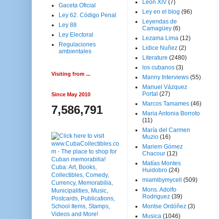
Leon XIV
(7)
Gaceta Oficial
Ley en el blog
(96)
Ley 62. Código Penal
Leyendas de
Ley 88
Camagüey
(6)
Ley Electoral
Lezama Lima
(12)
Regulaciones
Lidice Nuñez
(2)
ambientales
Literature
(2480)
los cubanos
(3)
Visiting from ...
Manny Interviews
(55)
Manuel Vázquez
Portal
(27)
Since May 2010
Marcos Tamames
(46)
7,586,791
Maria Antonia Borroto
(11)
María del Carmen
Muzio
(16)
Mariem Gómez
Chacour
(12)
Matías Montes
Huidobro
(24)
miamibymycell
(509)
Mons. Adolfo
Rodriguez
(39)
Montse Ordóñez
(3)
Musica
(1046)