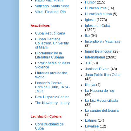
Radio Paz. Miami
Humor
(215)
Vaticano. Santa Sede
Huracan Irma
(14)
Vitral. Pinar del Rio
Huracán Melissa
(5)
Iglesia
(1773)
Académicos
Iglesia en Cuba
(1392)
Cuba Republicana
Ike
(54)
Cuban Heritage
Incendio en Matanzas
Collection. University
(8)
of Miami
Ingrid Betancourt
(28)
Diccionario de la
Literatura Cubana
International
(2690)
Encyclopedia of Mass
J11
(53)
Violence
Janisset Rivero
(48)
Libraries around the
Juan Pablo II en Cuba
World
(43)
London's Central
Kenya
(4)
Criminal Court, 1674 -
La Habana de hoy
1913
(66)
Pew Hispanic Center
La Luz Reconciliada
The Newberry Library
(32)
La sangre del tequila
(1)
Legislación Cubana
Latinos
(14)
Constituciones de
Lavallee
(12)
Cuba