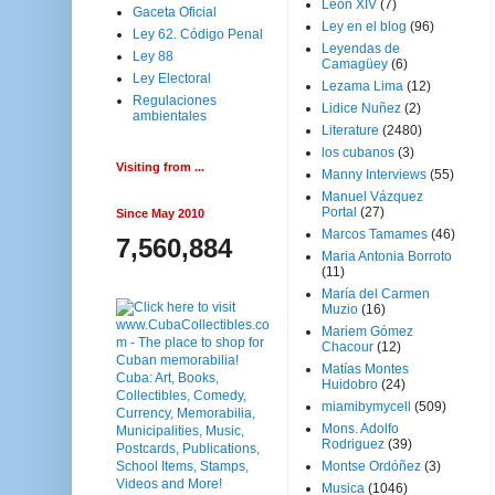
Leon XIV
(7)
Gaceta Oficial
Ley en el blog
(96)
Ley 62. Código Penal
Leyendas de
Ley 88
Camagüey
(6)
Ley Electoral
Lezama Lima
(12)
Regulaciones
Lidice Nuñez
(2)
ambientales
Literature
(2480)
los cubanos
(3)
Visiting from ...
Manny Interviews
(55)
Manuel Vázquez
Portal
(27)
Since May 2010
Marcos Tamames
(46)
7,560,884
Maria Antonia Borroto
(11)
María del Carmen
Muzio
(16)
Mariem Gómez
Chacour
(12)
Matías Montes
Huidobro
(24)
miamibymycell
(509)
Mons. Adolfo
Rodriguez
(39)
Montse Ordóñez
(3)
Musica
(1046)