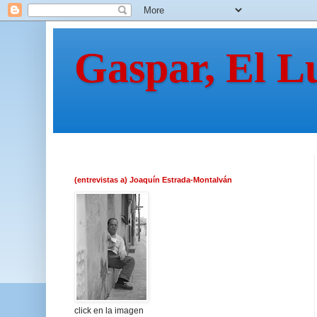
Gaspar, El L
(entrevistas a) Joaquín Estrada-Montalván
click en la imagen