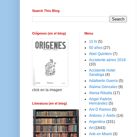
Search This Blog
Orígenes (en el blog)
Menu
15 N
(5)
50 años
(27)
Abel Quintero
(7)
Accidente aéreo 2018
(10)
Accidente Hotel
Saratoga
(4)
Adalberto Guerra
(5)
Alaima Gónzalez
(9)
click en la imagen
Aleisa Ribalta
(17)
Angel Padrón
Hernández
(5)
Literatura (en el blog)
Ani D Ramos
(5)
Antonio J. Aiello
(14)
Argentina
(331)
Art
(1643)
Arte en Miami
(3)