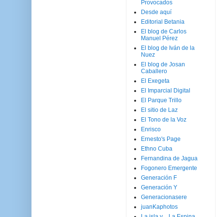
Provocados
Desde aquí
Editorial Betania
El blog de Carlos
Manuel Pérez
El blog de Iván de la
Nuez
El blog de Josan
Caballero
El Exegeta
El Imparcial Digital
El Parque Trillo
El sitio de Laz
El Tono de la Voz
Enrisco
Ernesto's Page
Ethno Cuba
Fernandina de Jagua
Fogonero Emergente
Generación F
Generación Y
Generacionasere
juanKaphotos
La isla y ...La Espina