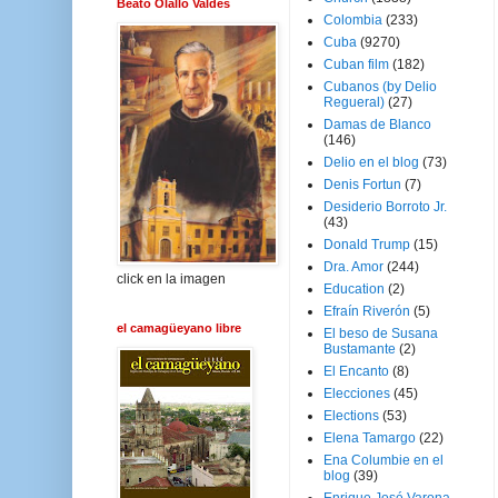
Beato Olallo Valdés
Colombia
(233)
Cuba
(9270)
Cuban film
(182)
Cubanos (by Delio
Regueral)
(27)
Damas de Blanco
(146)
Delio en el blog
(73)
Denis Fortun
(7)
Desiderio Borroto Jr.
(43)
Donald Trump
(15)
Dra. Amor
(244)
click en la imagen
Education
(2)
Efraín Riverón
(5)
el camagüeyano libre
El beso de Susana
Bustamante
(2)
El Encanto
(8)
Elecciones
(45)
Elections
(53)
Elena Tamargo
(22)
Ena Columbie en el
blog
(39)