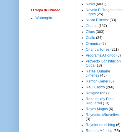
News
(6031)
Novela El Trago de los
El Mapa del Mundo
Tigres
(25)
Wikimapia
Nuvia Estevez
(33)
Obama
(187)
Oikos
(303)
Olallo
(34)
Olympics
(2)
Orlanda Torres
(211)
Programa A Fondo
(6)
Proyecto Constitución
Cuba
(18)
Rafael Duharte
Jiménez
(45)
Ramon Gener
(5)
Raul Castro
(266)
Religion
(667)
Retratos (by Delio
Regueral)
(13)
Reyes Magos
(6)
Reynaldo Miravelles
(3)
Reynier en el blog
(6)
Roberto Méndez
(55)