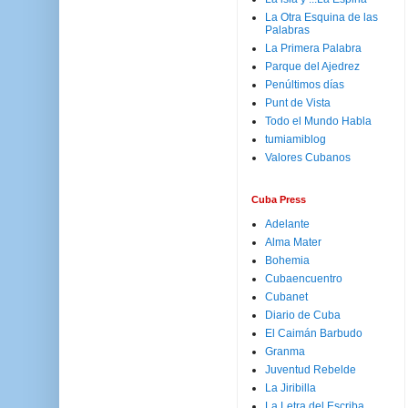
La Otra Esquina de las
Palabras
La Primera Palabra
Parque del Ajedrez
Penúltimos días
Punt de Vista
Todo el Mundo Habla
tumiamiblog
Valores Cubanos
Cuba Press
Adelante
Alma Mater
Bohemia
Cubaencuentro
Cubanet
Diario de Cuba
El Caimán Barbudo
Granma
Juventud Rebelde
La Jiribilla
La Letra del Escriba