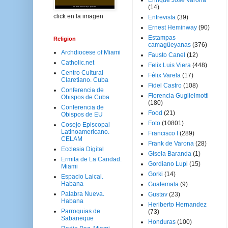
Enrique José Varona
(14)
click en la imagen
Entrevista
(39)
Ernest Heminway
(90)
Estampas
Religion
camagüeyanas
(376)
Archdiocese of Miami
Fausto Canel
(12)
Catholic.net
Felix Luis Viera
(448)
Centro Cultural
Félix Varela
(17)
Claretiano. Cuba
Fidel Castro
(108)
Conferencia de
Florencia Guglielmotti
Obispos de Cuba
(180)
Conferencia de
Food
(21)
Obispos de EU
Foto
(10801)
Cosejo Episcopal
Latinoamericano.
Francisco I
(289)
CELAM
Frank de Varona
(28)
Ecclesia Digital
Gisela Baranda
(1)
Ermita de La Caridad.
Gordiano Lupi
(15)
Miami
Gorki
(14)
Espacio Laical.
Habana
Guatemala
(9)
Palabra Nueva.
Gustav
(23)
Habana
Heriberto Hernandez
Parroquias de
(73)
Sabaneque
Honduras
(100)