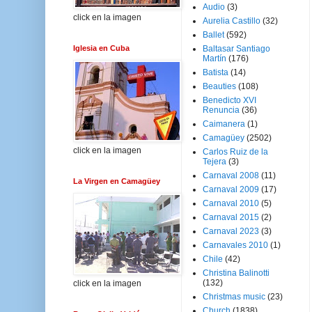
Audio
(3)
click en la imagen
Aurelia Castillo
(32)
Ballet
(592)
Iglesia en Cuba
Baltasar Santiago
Martín
(176)
Batista
(14)
Beauties
(108)
Benedicto XVI
Renuncia
(36)
Caimanera
(1)
Camagüey
(2502)
click en la imagen
Carlos Ruiz de la
Tejera
(3)
Carnaval 2008
(11)
La Virgen en Camagüey
Carnaval 2009
(17)
Carnaval 2010
(5)
Carnaval 2015
(2)
Carnaval 2023
(3)
Carnavales 2010
(1)
Chile
(42)
Christina Balinotti
(132)
click en la imagen
Christmas music
(23)
Church
(1838)