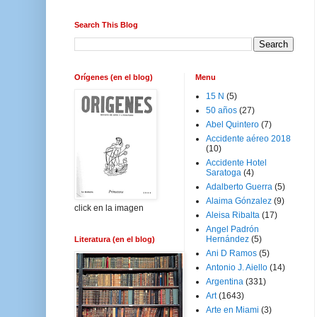
Search This Blog
Orígenes (en el blog)
Menu
15 N
(5)
50 años
(27)
Abel Quintero
(7)
Accidente aéreo 2018
(10)
Accidente Hotel
Saratoga
(4)
Adalberto Guerra
(5)
Alaima Gónzalez
(9)
click en la imagen
Aleisa Ribalta
(17)
Angel Padrón
Hernández
(5)
Literatura (en el blog)
Ani D Ramos
(5)
Antonio J. Aiello
(14)
Argentina
(331)
Art
(1643)
Arte en Miami
(3)