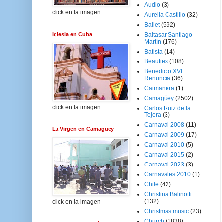
Audio
(3)
click en la imagen
Aurelia Castillo
(32)
Ballet
(592)
Iglesia en Cuba
Baltasar Santiago
Martín
(176)
Batista
(14)
Beauties
(108)
Benedicto XVI
Renuncia
(36)
Caimanera
(1)
Camagüey
(2502)
click en la imagen
Carlos Ruiz de la
Tejera
(3)
Carnaval 2008
(11)
La Virgen en Camagüey
Carnaval 2009
(17)
Carnaval 2010
(5)
Carnaval 2015
(2)
Carnaval 2023
(3)
Carnavales 2010
(1)
Chile
(42)
Christina Balinotti
(132)
click en la imagen
Christmas music
(23)
Church
(1838)