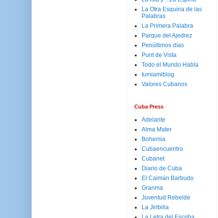
La Otra Esquina de las
Palabras
La Primera Palabra
Parque del Ajedrez
Penúltimos días
Punt de Vista
Todo el Mundo Habla
tumiamiblog
Valores Cubanos
Cuba Press
Adelante
Alma Mater
Bohemia
Cubaencuentro
Cubanet
Diario de Cuba
El Caimán Barbudo
Granma
Juventud Rebelde
La Jiribilla
La Letra del Escriba