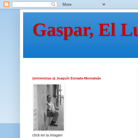
Gaspar, El L
(entrevistas a) Joaquín Estrada-Montalván
click en la imagen