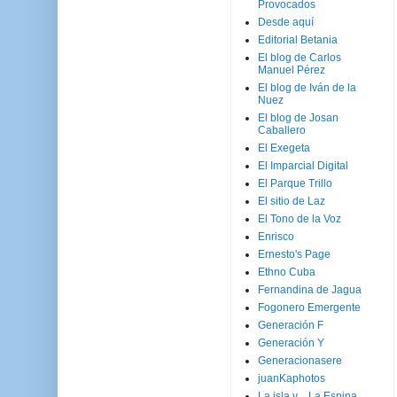
Provocados
Desde aquí
Editorial Betania
El blog de Carlos
Manuel Pérez
El blog de Iván de la
Nuez
El blog de Josan
Caballero
El Exegeta
El Imparcial Digital
El Parque Trillo
El sitio de Laz
El Tono de la Voz
Enrisco
Ernesto's Page
Ethno Cuba
Fernandina de Jagua
Fogonero Emergente
Generación F
Generación Y
Generacionasere
juanKaphotos
La isla y ...La Espina