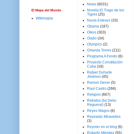
News
(6031)
Novela El Trago de los
El Mapa del Mundo
Tigres
(25)
Wikimapia
Nuvia Estevez
(33)
Obama
(187)
Oikos
(303)
Olallo
(34)
Olympics
(2)
Orlanda Torres
(211)
Programa A Fondo
(6)
Proyecto Constitución
Cuba
(18)
Rafael Duharte
Jiménez
(45)
Ramon Gener
(5)
Raul Castro
(266)
Religion
(667)
Retratos (by Delio
Regueral)
(13)
Reyes Magos
(6)
Reynaldo Miravelles
(3)
Reynier en el blog
(6)
Roberto Méndez
(55)