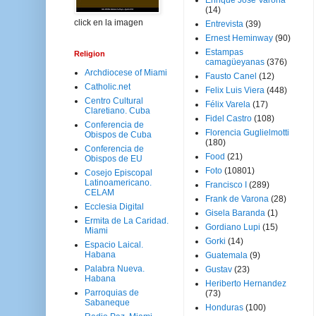
Enrique José Varona
(14)
click en la imagen
Entrevista
(39)
Ernest Heminway
(90)
Estampas
Religion
camagüeyanas
(376)
Archdiocese of Miami
Fausto Canel
(12)
Catholic.net
Felix Luis Viera
(448)
Centro Cultural
Félix Varela
(17)
Claretiano. Cuba
Fidel Castro
(108)
Conferencia de
Florencia Guglielmotti
Obispos de Cuba
(180)
Conferencia de
Food
(21)
Obispos de EU
Foto
(10801)
Cosejo Episcopal
Latinoamericano.
Francisco I
(289)
CELAM
Frank de Varona
(28)
Ecclesia Digital
Gisela Baranda
(1)
Ermita de La Caridad.
Gordiano Lupi
(15)
Miami
Gorki
(14)
Espacio Laical.
Habana
Guatemala
(9)
Palabra Nueva.
Gustav
(23)
Habana
Heriberto Hernandez
Parroquias de
(73)
Sabaneque
Honduras
(100)