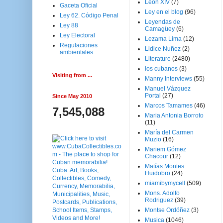
Leon XIV
(7)
Gaceta Oficial
Ley en el blog
(96)
Ley 62. Código Penal
Leyendas de
Ley 88
Camagüey
(6)
Ley Electoral
Lezama Lima
(12)
Regulaciones
Lidice Nuñez
(2)
ambientales
Literature
(2480)
los cubanos
(3)
Visiting from ...
Manny Interviews
(55)
Manuel Vázquez
Portal
(27)
Since May 2010
Marcos Tamames
(46)
7,545,088
Maria Antonia Borroto
(11)
María del Carmen
Muzio
(16)
Mariem Gómez
Chacour
(12)
Matías Montes
Huidobro
(24)
miamibymycell
(509)
Mons. Adolfo
Rodriguez
(39)
Montse Ordóñez
(3)
Musica
(1046)