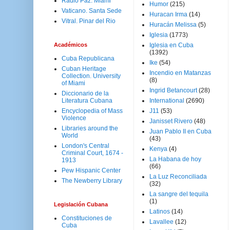
Radio Paz. Miami
Humor
(215)
Vaticano. Santa Sede
Huracan Irma
(14)
Vitral. Pinar del Rio
Huracán Melissa
(5)
Iglesia
(1773)
Académicos
Iglesia en Cuba
(1392)
Cuba Republicana
Ike
(54)
Cuban Heritage
Incendio en Matanzas
Collection. University
(8)
of Miami
Ingrid Betancourt
(28)
Diccionario de la
Literatura Cubana
International
(2690)
Encyclopedia of Mass
J11
(53)
Violence
Janisset Rivero
(48)
Libraries around the
Juan Pablo II en Cuba
World
(43)
London's Central
Kenya
(4)
Criminal Court, 1674 -
La Habana de hoy
1913
(66)
Pew Hispanic Center
La Luz Reconciliada
The Newberry Library
(32)
La sangre del tequila
(1)
Legislación Cubana
Latinos
(14)
Constituciones de
Lavallee
(12)
Cuba