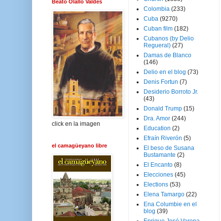
Beato Olallo Valdés
Colombia
(233)
Cuba
(9270)
Cuban film
(182)
Cubanos (by Delio
Regueral)
(27)
Damas de Blanco
(146)
Delio en el blog
(73)
Denis Fortun
(7)
Desiderio Borroto Jr.
(43)
Donald Trump
(15)
Dra. Amor
(244)
click en la imagen
Education
(2)
Efraín Riverón
(5)
el camagüeyano libre
El beso de Susana
Bustamante
(2)
El Encanto
(8)
Elecciones
(45)
Elections
(53)
Elena Tamargo
(22)
Ena Columbie en el
blog
(39)