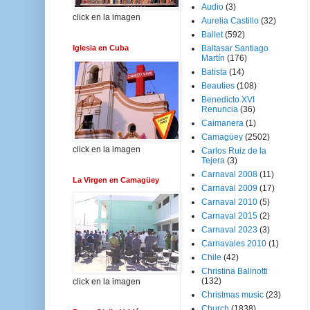
Audio
(3)
click en la imagen
Aurelia Castillo
(32)
Ballet
(592)
Iglesia en Cuba
Baltasar Santiago
Martín
(176)
Batista
(14)
Beauties
(108)
Benedicto XVI
Renuncia
(36)
Caimanera
(1)
Camagüey
(2502)
click en la imagen
Carlos Ruiz de la
Tejera
(3)
Carnaval 2008
(11)
La Virgen en Camagüey
Carnaval 2009
(17)
Carnaval 2010
(5)
Carnaval 2015
(2)
Carnaval 2023
(3)
Carnavales 2010
(1)
Chile
(42)
Christina Balinotti
(132)
click en la imagen
Christmas music
(23)
Church
(1838)