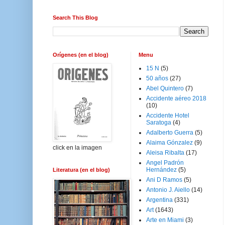
Search This Blog
Orígenes (en el blog)
Menu
15 N
(5)
50 años
(27)
Abel Quintero
(7)
Accidente aéreo 2018
(10)
Accidente Hotel
Saratoga
(4)
Adalberto Guerra
(5)
Alaima Gónzalez
(9)
click en la imagen
Aleisa Ribalta
(17)
Angel Padrón
Hernández
(5)
Literatura (en el blog)
Ani D Ramos
(5)
Antonio J. Aiello
(14)
Argentina
(331)
Art
(1643)
Arte en Miami
(3)