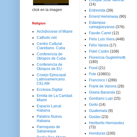
Enrique José Varona
(14)
click en la imagen
Entrevista
(39)
Ernest Heminway
(90)
Estampas
Religion
camagüeyanas
(376)
Archdiocese of Miami
Fausto Canel
(12)
Catholic.net
Felix Luis Viera
(448)
Centro Cultural
Félix Varela
(17)
Claretiano. Cuba
Fidel Castro
(108)
Conferencia de
Florencia Guglielmotti
Obispos de Cuba
(180)
Conferencia de
Food
(21)
Obispos de EU
Foto
(10801)
Cosejo Episcopal
Latinoamericano.
Francisco I
(289)
CELAM
Frank de Varona
(28)
Ecclesia Digital
Gisela Baranda
(1)
Ermita de La Caridad.
Gordiano Lupi
(15)
Miami
Gorki
(14)
Espacio Laical.
Habana
Guatemala
(9)
Palabra Nueva.
Gustav
(23)
Habana
Heriberto Hernandez
Parroquias de
(73)
Sabaneque
Honduras
(100)