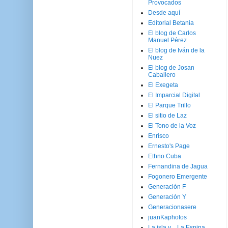
Provocados
Desde aquí
Editorial Betania
El blog de Carlos
Manuel Pérez
El blog de Iván de la
Nuez
El blog de Josan
Caballero
El Exegeta
El Imparcial Digital
El Parque Trillo
El sitio de Laz
El Tono de la Voz
Enrisco
Ernesto's Page
Ethno Cuba
Fernandina de Jagua
Fogonero Emergente
Generación F
Generación Y
Generacionasere
juanKaphotos
La isla y ...La Espina