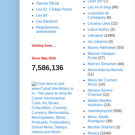
Leon XIV
(7)
Gaceta Oficial
Ley en el blog
(96)
Ley 62. Código Penal
Leyendas de
Ley 88
Camagüey
(6)
Ley Electoral
Lezama Lima
(12)
Regulaciones
Lidice Nuñez
(2)
ambientales
Literature
(2480)
los cubanos
(3)
Visiting from ...
Manny Interviews
(55)
Manuel Vázquez
Portal
(27)
Since May 2010
Marcos Tamames
(46)
7,586,136
Maria Antonia Borroto
(11)
María del Carmen
Muzio
(16)
Mariem Gómez
Chacour
(12)
Matías Montes
Huidobro
(24)
miamibymycell
(509)
Mons. Adolfo
Rodriguez
(39)
Montse Ordóñez
(3)
Musica
(1046)