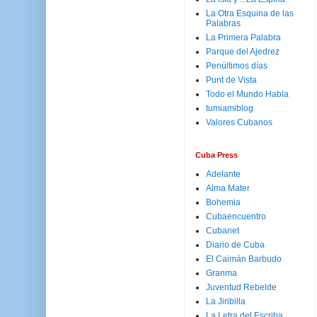
La Otra Esquina de las
Palabras
La Primera Palabra
Parque del Ajedrez
Penúltimos días
Punt de Vista
Todo el Mundo Habla
tumiamiblog
Valores Cubanos
Cuba Press
Adelante
Alma Mater
Bohemia
Cubaencuentro
Cubanet
Diario de Cuba
El Caimán Barbudo
Granma
Juventud Rebelde
La Jiribilla
La Letra del Escriba