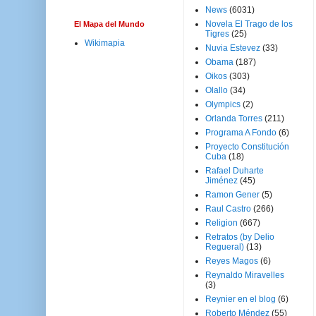
News
(6031)
Novela El Trago de los
El Mapa del Mundo
Tigres
(25)
Wikimapia
Nuvia Estevez
(33)
Obama
(187)
Oikos
(303)
Olallo
(34)
Olympics
(2)
Orlanda Torres
(211)
Programa A Fondo
(6)
Proyecto Constitución
Cuba
(18)
Rafael Duharte
Jiménez
(45)
Ramon Gener
(5)
Raul Castro
(266)
Religion
(667)
Retratos (by Delio
Regueral)
(13)
Reyes Magos
(6)
Reynaldo Miravelles
(3)
Reynier en el blog
(6)
Roberto Méndez
(55)