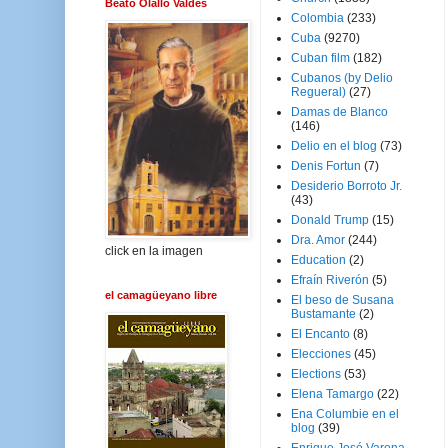
Beato Olallo Valdés
Colombia
(233)
Cuba
(9270)
Cuban film
(182)
Cubanos (by Delio
Regueral)
(27)
Damas de Blanco
(146)
Delio en el blog
(73)
Denis Fortun
(7)
Desiderio Borroto Jr.
(43)
Donald Trump
(15)
Dra. Amor
(244)
click en la imagen
Education
(2)
Efraín Riverón
(5)
el camagüeyano libre
El beso de Susana
Bustamante
(2)
El Encanto
(8)
Elecciones
(45)
Elections
(53)
Elena Tamargo
(22)
Ena Columbie en el
blog
(39)