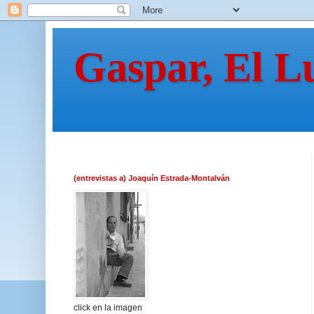
Gaspar, El L
(entrevistas a) Joaquín Estrada-Montalván
click en la imagen