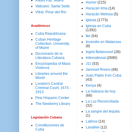
Radio Paz. Miami
Humor
(215)
Vaticano. Santa Sede
Huracan Irma
(14)
Vitral. Pinar del Rio
Huracán Melissa
(5)
Iglesia
(1773)
Académicos
Iglesia en Cuba
(1392)
Cuba Republicana
Ike
(54)
Cuban Heritage
Incendio en Matanzas
Collection. University
(8)
of Miami
Ingrid Betancourt
(28)
Diccionario de la
Literatura Cubana
International
(2690)
Encyclopedia of Mass
J11
(53)
Violence
Janisset Rivero
(48)
Libraries around the
Juan Pablo II en Cuba
World
(43)
London's Central
Kenya
(4)
Criminal Court, 1674 -
La Habana de hoy
1913
(66)
Pew Hispanic Center
La Luz Reconciliada
The Newberry Library
(32)
La sangre del tequila
(1)
Legislación Cubana
Latinos
(14)
Constituciones de
Lavallee
(12)
Cuba