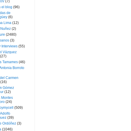
XIV
(7)
 el blog
(96)
das de
güey
(6)
a Lima
(12)
e Nuñez
(2)
ture
(2480)
ubanos
(3)
 Interviews
(55)
l Vázquez
(27)
s Tamames
(46)
Antonia Borroto
 del Carmen
(16)
m Gómez
ur
(12)
s Montes
bro
(24)
bymycell
(509)
Adolfo
guez
(39)
e Ordóñez
(3)
a
(1046)