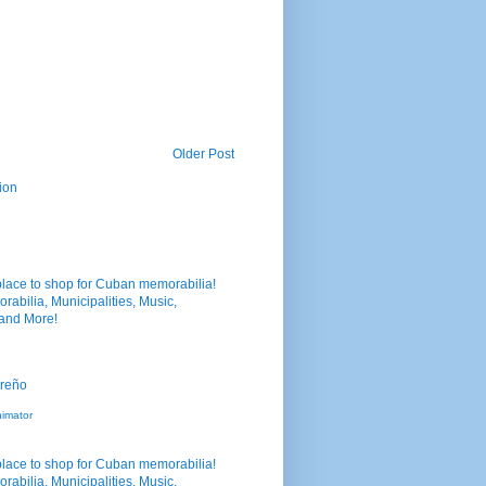
Older Post
ion
nimator