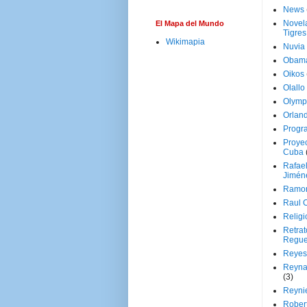
News
Novela
El Mapa del Mundo
Tigres
Wikimapia
Nuvia
Obam
Oikos
Olallo
Olymp
Orland
Progr
Proyec
Cuba
Rafae
Jimén
Ramon
Raul 
Religi
Retrat
Regue
Reyes
Reyna
(3)
Reynie
Rober