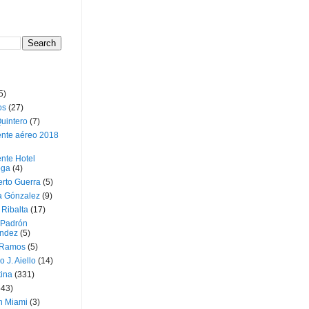
5)
os
(27)
uintero
(7)
ente aéreo 2018
nte Hotel
oga
(4)
erto Guerra
(5)
a Gónzalez
(9)
 Ribalta
(17)
 Padrón
ndez
(5)
 Ramos
(5)
o J. Aiello
(14)
tina
(331)
643)
n Miami
(3)