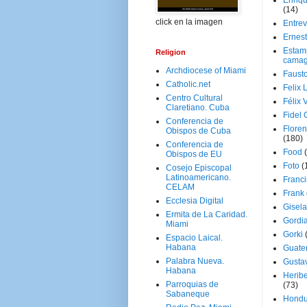
Enriq
(14)
click en la imagen
Entrev
Ernes
Estam
Religion
camag
Archdiocese of Miami
Faust
Catholic.net
Felix 
Centro Cultural
Félix 
Claretiano. Cuba
Fidel 
Conferencia de
Floren
Obispos de Cuba
(180)
Conferencia de
Food
Obispos de EU
Foto
(
Cosejo Episcopal
Latinoamericano.
Franci
CELAM
Frank
Ecclesia Digital
Gisel
Ermita de La Caridad.
Gordi
Miami
Gorki
Espacio Laical.
Habana
Guate
Palabra Nueva.
Gusta
Habana
Herib
Parroquias de
(73)
Sabaneque
Hondu