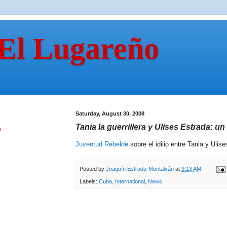
 El Lugareño
Saturday, August 30, 2008
Tania la guerrillera y Ulises Estrada: un 
n
Juventud Rebelde
sobre el idilio entre Tania y Ulise
Posted by
Joaquín Estrada-Montalván
at
9:13 AM
Labels:
Cuba
,
International
,
News