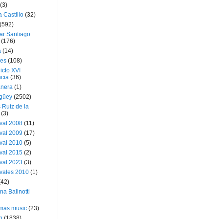
(3)
a Castillo
(32)
(592)
ar Santiago
(176)
a
(14)
ies
(108)
icto XVI
cia
(36)
nera
(1)
güey
(2502)
 Ruiz de la
(3)
val 2008
(11)
val 2009
(17)
val 2010
(5)
val 2015
(2)
val 2023
(3)
vales 2010
(1)
(42)
ina Balinotti
tmas music
(23)
h
(1838)