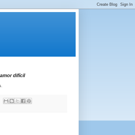
amor difícil
s.