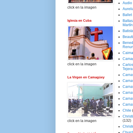
Audio
click en la imagen
Aureli
Ballet
Iglesia en Cuba
Baltas
Martín
Batist
Beaut
Bened
Renun
Caima
Cama
click en la imagen
Carlos
Tejera
Carna
La Virgen en Camagüey
Carna
Carna
Carna
Carna
Carna
Chile
Christ
(132)
click en la imagen
Chris
Churc