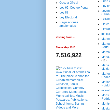
Leon 
Gaceta Oficial
Ley en
Ley 62. Código Penal
Leyen
Ley 88
Cama
Ley Electoral
Lezam
Regulaciones
Lidic
ambientales
Litera
los c
Visiting from ...
Manny
Manue
Portal
Since May 2010
Marco
7,516,922
Maria 
(11)
María
Muzio
Marie
Chaco
Matía
Huido
miami
Mons. 
Rodri
Monts
Music