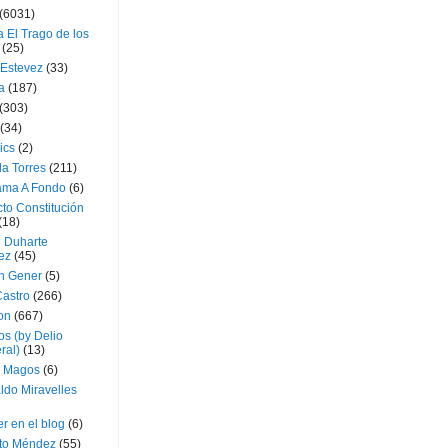
(6031)
 El Trago de los
(25)
 Estevez
(33)
a
(187)
(303)
(34)
ics
(2)
a Torres
(211)
ama A Fondo
(6)
to Constitución
(18)
l Duharte
ez
(45)
 Gener
(5)
Castro
(266)
on
(667)
os (by Delio
ral)
(13)
 Magos
(6)
ldo Miravelles
r en el blog
(6)
to Méndez
(55)