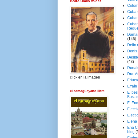
Beato Olallo Valdés
Colom
Cuba
Cuban
Cuban
Regue
Damas
(146)
Delio 
Denis 
Deside
(43)
Donal
Dra. 
click en la imagen
Educa
Efraín
el camagüeyano libre
El be
Busta
El En
Elecc
Electi
Elena
Ena C
blog
(