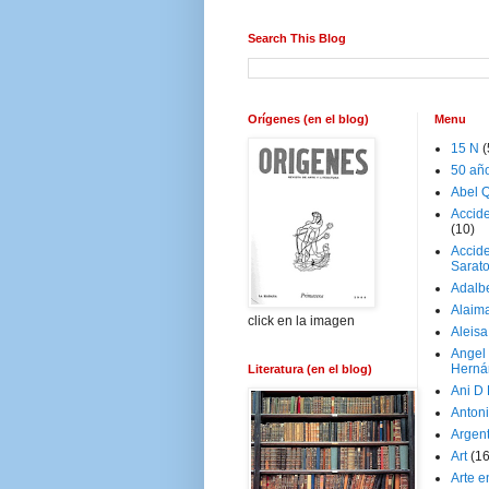
Search This Blog
Orígenes (en el blog)
Menu
15 N
(
50 añ
Abel Q
Accid
(10)
Accide
Sarat
Adalb
Alaim
click en la imagen
Aleisa
Angel
Herná
Literatura (en el blog)
Ani D
Antoni
Argen
Art
(1
Arte e