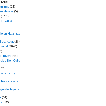
r
(215)
an Irma
(14)
án Melissa
(5)
a
(1773)
a en Cuba
)
4)
dio en Matanzas
 Betancourt
(28)
ational
(2690)
3)
et Rivero
(48)
ablo II en Cuba
(4)
bana de hoy
z Reconciliada
gre del tequila
s
(14)
lee
(12)