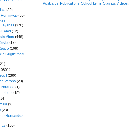
ue José Varona
ista
(39)
t Heminway
(90)
pas
üeyanas
(376)
o Canel
(12)
Luis Viera
(448)
Varela
(17)
Castro
(108)
cia Guglielmotti
(21)
10801)
sco I
(289)
 de Varona
(28)
a Baranda
(1)
ano Lupi
(15)
(14)
mala
(9)
v
(23)
erto Hernandez
ras
(100)