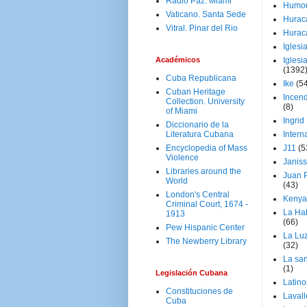
Radio Paz. Miami
Humo
Vaticano. Santa Sede
Hurac
Vitral. Pinar del Rio
Hurac
Iglesi
Académicos
Iglesi
(1392
Cuba Republicana
Ike
(5
Cuban Heritage
Incen
Collection. University
(8)
of Miami
Ingrid
Diccionario de la
Literatura Cubana
Intern
Encyclopedia of Mass
J11
(5
Violence
Janiss
Libraries around the
Juan P
World
(43)
London's Central
Kenya
Criminal Court, 1674 -
La Ha
1913
(66)
Pew Hispanic Center
La Lu
The Newberry Library
(32)
La san
(1)
Legislación Cubana
Latino
Constituciones de
Laval
Cuba