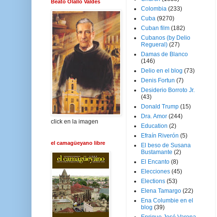
Beato Olallo Valdés
Colombia
(233)
Cuba
(9270)
Cuban film
(182)
Cubanos (by Delio
Regueral)
(27)
Damas de Blanco
(146)
Delio en el blog
(73)
Denis Fortun
(7)
Desiderio Borroto Jr.
(43)
Donald Trump
(15)
Dra. Amor
(244)
click en la imagen
Education
(2)
Efraín Riverón
(5)
el camagüeyano libre
El beso de Susana
Bustamante
(2)
El Encanto
(8)
Elecciones
(45)
Elections
(53)
Elena Tamargo
(22)
Ena Columbie en el
blog
(39)