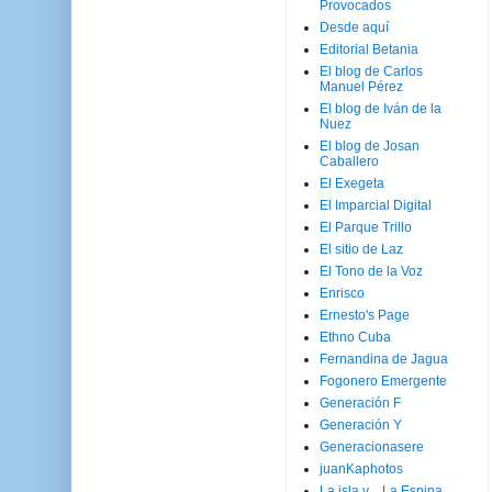
Provocados
Desde aquí
Editorial Betania
El blog de Carlos
Manuel Pérez
El blog de Iván de la
Nuez
El blog de Josan
Caballero
El Exegeta
El Imparcial Digital
El Parque Trillo
El sitio de Laz
El Tono de la Voz
Enrisco
Ernesto's Page
Ethno Cuba
Fernandina de Jagua
Fogonero Emergente
Generación F
Generación Y
Generacionasere
juanKaphotos
La isla y ...La Espina