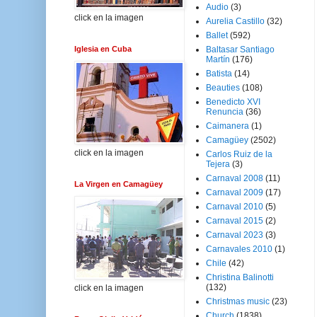
Audio
(3)
click en la imagen
Aurelia Castillo
(32)
Ballet
(592)
Iglesia en Cuba
Baltasar Santiago
Martín
(176)
Batista
(14)
Beauties
(108)
Benedicto XVI
Renuncia
(36)
Caimanera
(1)
Camagüey
(2502)
click en la imagen
Carlos Ruiz de la
Tejera
(3)
Carnaval 2008
(11)
La Virgen en Camagüey
Carnaval 2009
(17)
Carnaval 2010
(5)
Carnaval 2015
(2)
Carnaval 2023
(3)
Carnavales 2010
(1)
Chile
(42)
Christina Balinotti
(132)
click en la imagen
Christmas music
(23)
Church
(1838)