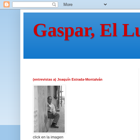
Gaspar, El L
(entrevistas a) Joaquín Estrada-Montalván
click en la imagen