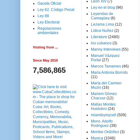
Leon XIV
(7)
Gaceta Oficial
Ley en el blog
(96)
Ley 62. Código Penal
Leyendas de
Ley 88
Camagüey
(6)
Ley Electoral
Lezama Lima
(12)
Regulaciones
Lidice Nuñez
(2)
ambientales
Literature
(2480)
los cubanos
(3)
Visiting from ...
Manny Interviews
(55)
Manuel Vázquez
Portal
(27)
Since May 2010
Marcos Tamames
(46)
7,586,865
Maria Antonia Borroto
(11)
María del Carmen
Muzio
(16)
Mariem Gómez
Chacour
(12)
Matías Montes
Huidobro
(24)
miamibymycell
(509)
Mons. Adolfo
Rodriguez
(39)
Montse Ordóñez
(3)
Musica
(1046)