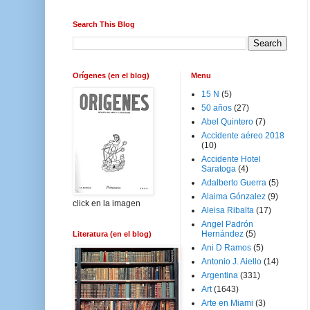
Search This Blog
Orígenes (en el blog)
Menu
15 N
(5)
50 años
(27)
Abel Quintero
(7)
Accidente aéreo 2018
(10)
Accidente Hotel
Saratoga
(4)
Adalberto Guerra
(5)
Alaima Gónzalez
(9)
click en la imagen
Aleisa Ribalta
(17)
Angel Padrón
Hernández
(5)
Literatura (en el blog)
Ani D Ramos
(5)
Antonio J. Aiello
(14)
Argentina
(331)
Art
(1643)
Arte en Miami
(3)