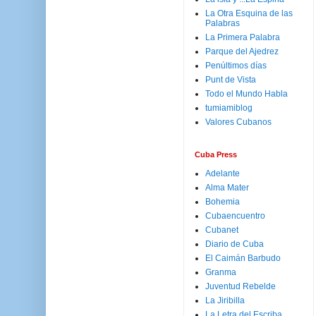
La Otra Esquina de las
Palabras
La Primera Palabra
Parque del Ajedrez
Penúltimos días
Punt de Vista
Todo el Mundo Habla
tumiamiblog
Valores Cubanos
Cuba Press
Adelante
Alma Mater
Bohemia
Cubaencuentro
Cubanet
Diario de Cuba
El Caimán Barbudo
Granma
Juventud Rebelde
La Jiribilla
La Letra del Escriba