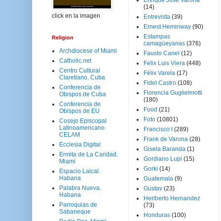
Enrique José Varona
(14)
click en la imagen
Entrevista
(39)
Ernest Heminway
(90)
Estampas
Religion
camagüeyanas
(376)
Archdiocese of Miami
Fausto Canel
(12)
Catholic.net
Felix Luis Viera
(448)
Centro Cultural
Félix Varela
(17)
Claretiano. Cuba
Fidel Castro
(108)
Conferencia de
Florencia Guglielmotti
Obispos de Cuba
(180)
Conferencia de
Food
(21)
Obispos de EU
Foto
(10801)
Cosejo Episcopal
Latinoamericano.
Francisco I
(289)
CELAM
Frank de Varona
(28)
Ecclesia Digital
Gisela Baranda
(1)
Ermita de La Caridad.
Gordiano Lupi
(15)
Miami
Gorki
(14)
Espacio Laical.
Habana
Guatemala
(9)
Palabra Nueva.
Gustav
(23)
Habana
Heriberto Hernandez
Parroquias de
(73)
Sabaneque
Honduras
(100)