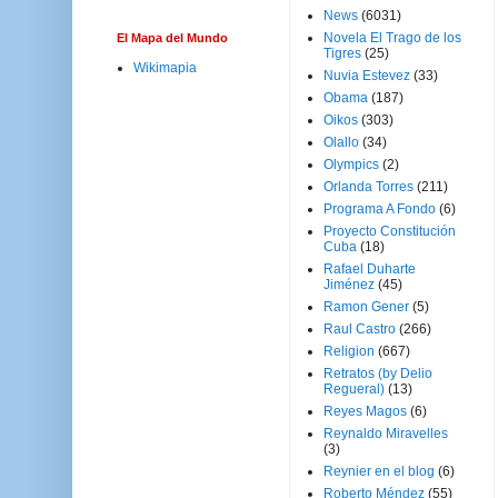
News
(6031)
Novela El Trago de los
El Mapa del Mundo
Tigres
(25)
Wikimapia
Nuvia Estevez
(33)
Obama
(187)
Oikos
(303)
Olallo
(34)
Olympics
(2)
Orlanda Torres
(211)
Programa A Fondo
(6)
Proyecto Constitución
Cuba
(18)
Rafael Duharte
Jiménez
(45)
Ramon Gener
(5)
Raul Castro
(266)
Religion
(667)
Retratos (by Delio
Regueral)
(13)
Reyes Magos
(6)
Reynaldo Miravelles
(3)
Reynier en el blog
(6)
Roberto Méndez
(55)