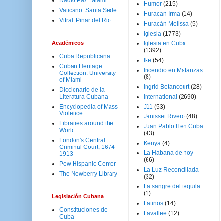
Radio Paz. Miami
Humor
(215)
Vaticano. Santa Sede
Huracan Irma
(14)
Vitral. Pinar del Rio
Huracán Melissa
(5)
Iglesia
(1773)
Académicos
Iglesia en Cuba
(1392)
Cuba Republicana
Ike
(54)
Cuban Heritage
Incendio en Matanzas
Collection. University
(8)
of Miami
Ingrid Betancourt
(28)
Diccionario de la
Literatura Cubana
International
(2690)
Encyclopedia of Mass
J11
(53)
Violence
Janisset Rivero
(48)
Libraries around the
Juan Pablo II en Cuba
World
(43)
London's Central
Kenya
(4)
Criminal Court, 1674 -
La Habana de hoy
1913
(66)
Pew Hispanic Center
La Luz Reconciliada
The Newberry Library
(32)
La sangre del tequila
(1)
Legislación Cubana
Latinos
(14)
Constituciones de
Lavallee
(12)
Cuba