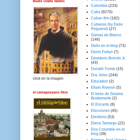
Beato Olallo Valdés
Colombia
(233)
Cuba
(9270)
Cuban film
(182)
Cubanos (by Delio
Regueral)
(27)
Damas de Blanco
(146)
Delio en el blog
(73)
Denis Fortun
(7)
Desiderio Borroto Jr.
(43)
Donald Trump
(15)
Dra. Amor
(244)
click en la imagen
Education
(2)
Efraín Riverón
(5)
el camagüeyano libre
El beso de Susana
Bustamante
(2)
El Encanto
(8)
Elecciones
(45)
Elections
(53)
Elena Tamargo
(22)
Ena Columbie en el
blog
(39)