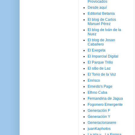
Provocados
Desde aquí
Editorial Betania
El blog de Carlos
Manuel Pérez
El blog de Iván de la
Nuez
El blog de Josan
Caballero
El Exegeta
El Imparcial Digital
El Parque Trillo
El sitio de Laz
El Tono de la Voz
Enrisco
Ernesto's Page
Ethno Cuba
Fernandina de Jagua
Fogonero Emergente
Generación F
Generación Y
Generacionasere
juanKaphotos
La isla y ...La Espina