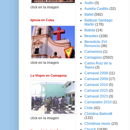
Audio
(3)
click en la imagen
Aurelia Castillo
(32)
Ballet
(592)
Iglesia en Cuba
Baltasar Santiago
Martín
(176)
Batista
(14)
Beauties
(108)
Benedicto XVI
Renuncia
(36)
Caimanera
(1)
Camagüey
(2502)
click en la imagen
Carlos Ruiz de la
Tejera
(3)
Carnaval 2008
(11)
La Virgen en Camagüey
Carnaval 2009
(17)
Carnaval 2010
(5)
Carnaval 2015
(2)
Carnaval 2023
(3)
Carnavales 2010
(1)
Chile
(42)
Christina Balinotti
(132)
click en la imagen
Christmas music
(23)
Church
(1838)