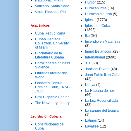
Radio Paz. Miami
Humor
(215)
Vaticano. Santa Sede
Huracan Irma
(14)
Vitral. Pinar del Rio
Huracán Melissa
(5)
Iglesia
(1773)
Académicos
Iglesia en Cuba
(1392)
Cuba Republicana
Ike
(54)
Cuban Heritage
Incendio en Matanzas
Collection. University
(8)
of Miami
Ingrid Betancourt
(28)
Diccionario de la
Literatura Cubana
International
(2690)
Encyclopedia of Mass
J11
(53)
Violence
Janisset Rivero
(48)
Libraries around the
Juan Pablo II en Cuba
World
(43)
London's Central
Kenya
(4)
Criminal Court, 1674 -
La Habana de hoy
1913
(66)
Pew Hispanic Center
La Luz Reconciliada
The Newberry Library
(32)
La sangre del tequila
(1)
Legislación Cubana
Latinos
(14)
Constituciones de
Lavallee
(12)
Cuba