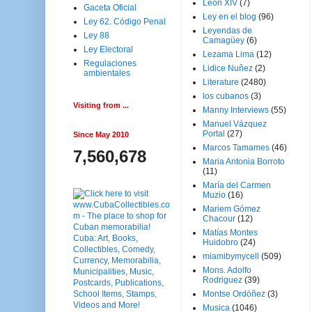
Leon XIV
(7)
Gaceta Oficial
Ley en el blog
(96)
Ley 62. Código Penal
Leyendas de
Ley 88
Camagüey
(6)
Ley Electoral
Lezama Lima
(12)
Regulaciones
Lidice Nuñez
(2)
ambientales
Literature
(2480)
los cubanos
(3)
Visiting from ...
Manny Interviews
(55)
Manuel Vázquez
Portal
(27)
Since May 2010
Marcos Tamames
(46)
7,560,678
Maria Antonia Borroto
(11)
María del Carmen
Muzio
(16)
Mariem Gómez
Chacour
(12)
Matías Montes
Huidobro
(24)
miamibymycell
(509)
Mons. Adolfo
Rodriguez
(39)
Montse Ordóñez
(3)
Musica
(1046)