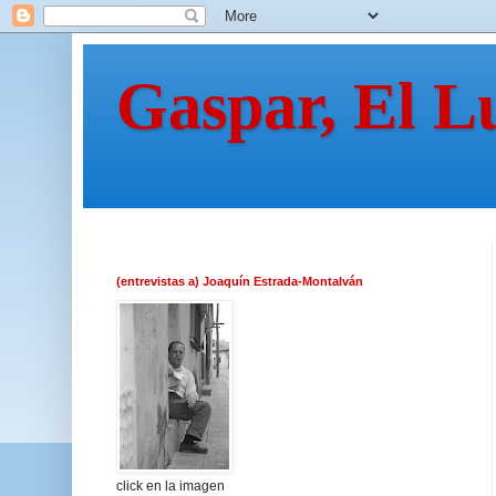
Gaspar, El L
(entrevistas a) Joaquín Estrada-Montalván
click en la imagen