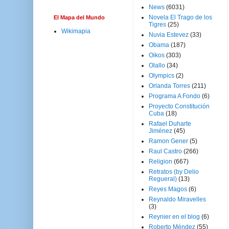
News
(6031)
Novela El Trago de los
El Mapa del Mundo
Tigres
(25)
Wikimapia
Nuvia Estevez
(33)
Obama
(187)
Oikos
(303)
Olallo
(34)
Olympics
(2)
Orlanda Torres
(211)
Programa A Fondo
(6)
Proyecto Constitución
Cuba
(18)
Rafael Duharte
Jiménez
(45)
Ramon Gener
(5)
Raul Castro
(266)
Religion
(667)
Retratos (by Delio
Regueral)
(13)
Reyes Magos
(6)
Reynaldo Miravelles
(3)
Reynier en el blog
(6)
Roberto Méndez
(55)