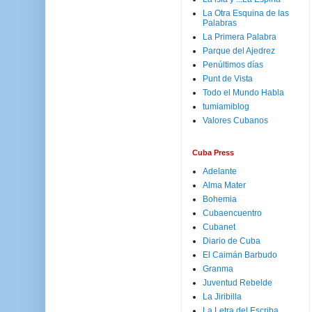
La Otra Esquina de las
Palabras
La Primera Palabra
Parque del Ajedrez
Penúltimos días
Punt de Vista
Todo el Mundo Habla
tumiamiblog
Valores Cubanos
Cuba Press
Adelante
Alma Mater
Bohemia
Cubaencuentro
Cubanet
Diario de Cuba
El Caimán Barbudo
Granma
Juventud Rebelde
La Jiribilla
La Letra del Escriba