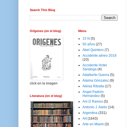
Search This Blog
Orígenes (en el blog)
Menu
15 N
(5)
50 años
(27)
Abel Quintero
(7)
Accidente aéreo 2018
(10)
Accidente Hotel
Saratoga
(4)
Adalberto Guerra
(5)
Alaima Gónzalez
(9)
click en la imagen
Aleisa Ribalta
(17)
Angel Padrón
Hernández
(5)
Literatura (en el blog)
Ani D Ramos
(5)
Antonio J. Aiello
(14)
Argentina
(331)
Art
(1643)
Arte en Miami
(3)