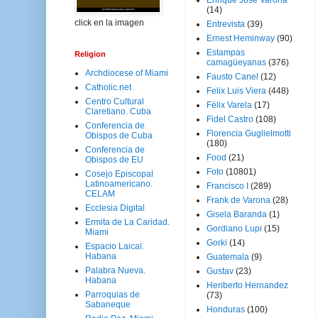
Enrique José Varona
(14)
click en la imagen
Entrevista
(39)
Ernest Heminway
(90)
Estampas
Religion
camagüeyanas
(376)
Archdiocese of Miami
Fausto Canel
(12)
Catholic.net
Felix Luis Viera
(448)
Centro Cultural
Félix Varela
(17)
Claretiano. Cuba
Fidel Castro
(108)
Conferencia de
Florencia Guglielmotti
Obispos de Cuba
(180)
Conferencia de
Food
(21)
Obispos de EU
Foto
(10801)
Cosejo Episcopal
Latinoamericano.
Francisco I
(289)
CELAM
Frank de Varona
(28)
Ecclesia Digital
Gisela Baranda
(1)
Ermita de La Caridad.
Gordiano Lupi
(15)
Miami
Gorki
(14)
Espacio Laical.
Habana
Guatemala
(9)
Palabra Nueva.
Gustav
(23)
Habana
Heriberto Hernandez
Parroquias de
(73)
Sabaneque
Honduras
(100)