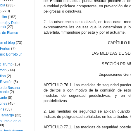
del Estado socialista, pueda resultar proclive al de
bia
(233)
autoridad policiaca competente, en prevención de q
(9270)
peligrosas o delictivas.
 film
(182)
2. La advertencia se realizará, en todo caso, me
os (by Delio
ral)
(27)
expresamente las causas que la determinan y lo
advertida, firmándose por ésta y por el actuante.
 de Blanco
en el blog
(73)
CAPÍTULO II
Fortun
(7)
LAS MEDIDAS DE S
rio Borroto Jr.
SECCIÓN PRIM
d Trump
(15)
Amor
(244)
Disposiciones Gen
tion
(2)
 Riverón
(5)
ARTÍCULO 76.1. Las medidas de seguridad pueden 
so de Susana
de delitos o con motivo de la comisión de ést
mante
(2)
medidas de seguridad predelictivas; y en 
canto
(8)
postdelictivas.
iones
(45)
ons
(53)
2. Las medidas de seguridad se aplican cuando 
 Tamargo
(22)
índices de peligrosidad señalados en los artículos 
olumbie en el
39)
ARTÍCULO 77.1. Las medidas de seguridad postdeli