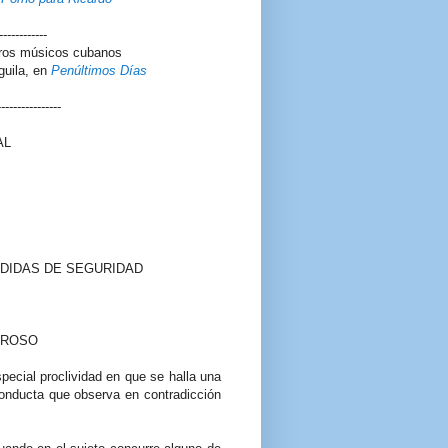
------------
otros músicos cubanos
guila, en
Penúltimos Días
----------------
AL
EDIDAS DE SEGURIDAD
GROSO
ecial proclividad en que se halla una
conducta que observa en contradicción