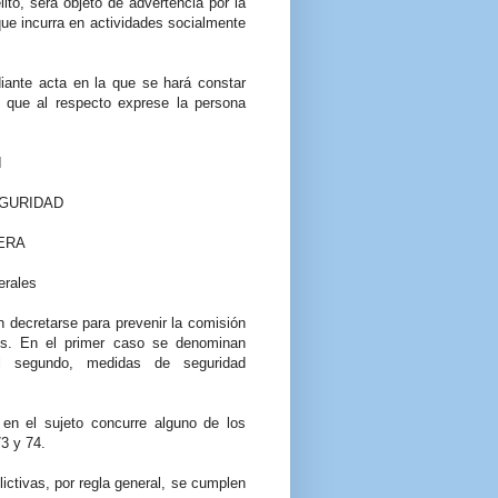
lito, será objeto de advertencia por la
ue incurra en actividades socialmente
diante acta en la que se hará constar
 que al respecto exprese la persona
I
EGURIDAD
ERA
erales
decretarse para prevenir la comisión
os. En el primer caso se denominan
el segundo, medidas de seguridad
en el sujeto concurre alguno de los
73 y 74.
ctivas, por regla general, se cumplen