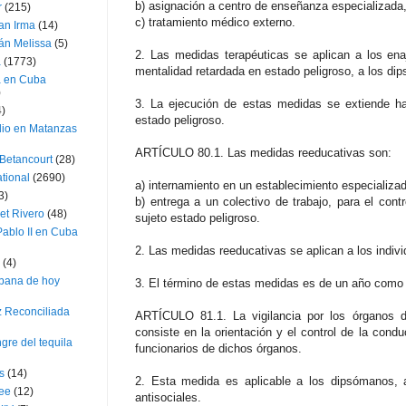
b) asignación a centro de enseñanza especializada,
r
(215)
c) tratamiento médico externo.
an Irma
(14)
án Melissa
(5)
2. Las medidas terapéuticas se aplican a los en
a
(1773)
mentalidad retardada en estado peligroso, a los d
a en Cuba
)
3. La ejecución de estas medidas se extiende ha
4)
estado peligroso.
dio en Matanzas
ARTÍCULO 80.1. Las medidas reeducativas son:
 Betancourt
(28)
ational
(2690)
a) internamiento en un establecimiento especializad
3)
b) entrega a un colectivo de trabajo, para el contr
et Rivero
(48)
sujeto estado peligroso.
ablo II en Cuba
2. Las medidas reeducativas se aplican a los indivi
(4)
bana de hoy
3. El término de estas medidas es de un año com
z Reconciliada
ARTÍCULO 81.1. La vigilancia por los órganos de
consiste en la orientación y el control de la condu
gre del tequila
funcionarios de dichos órganos.
s
(14)
2. Esta medida es aplicable a los dipsómanos, 
lee
(12)
antisociales.