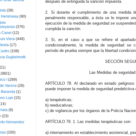
ue José Varona
después de extinguida la sanción impuesta.
ista
(39)
2. Si durante el cumplimiento de una medida d
t Heminway
(90)
penalmente responsable, a ésta se le impone una 
pas
ejecución de la medida de seguridad se suspender
üeyanas
(376)
cumplida la sanción.
o Canel
(12)
Luis Viera
(448)
3. Si, en el caso a que se refiere el apartado 
Varela
(17)
condicionalmente, la medida de seguridad se co
período de prueba siempre que la libertad condicio
Castro
(108)
cia Guglielmotti
SECCIÓN SEGU
(21)
Las Medidas de seguridad 
10801)
sco I
(289)
ARTÍCULO 78. Al declarado en estado peligroso e
 de Varona
(28)
puede imponer la medida de seguridad predelictiva
a Baranda
(1)
ano Lupi
(15)
a) terapéuticas;
(14)
b) reeducativas;
mala
(9)
c) de vigilancia por los órganos de la Policía Nacio
v
(23)
ARTÍCULO 79. 1. Las medidas terapéuticas son:
erto Hernandez
ras
(100)
a) internamiento en establecimiento asistencial, psi