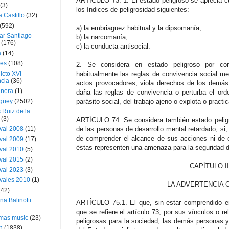
ARTÍCULO 73. 1. El estado peligroso se aprecia c
(3)
los índices de peligrosidad siguientes:
a Castillo
(32)
(592)
a) la embriaguez habitual y la dipsomanía;
ar Santiago
b) la narcomanía;
(176)
c) la conducta antisocial.
a
(14)
ies
(108)
2. Se considera en estado peligroso por con
icto XVI
habitualmente las reglas de convivencia social med
cia
(36)
actos provocadores, viola derechos de los demás
nera
(1)
daña las reglas de convivencia o perturba el or
güey
(2502)
parásito social, del trabajo ajeno o explota o pract
 Ruiz de la
(3)
ARTÍCULO 74. Se considera también estado peligr
val 2008
(11)
de las personas de desarrollo mental retardado, si,
de comprender el alcance de sus acciones ni de 
val 2009
(17)
éstas representen una amenaza para la seguridad de
val 2010
(5)
val 2015
(2)
CAPÍTULO II
val 2023
(3)
vales 2010
(1)
LA ADVERTENCIA O
(42)
ina Balinotti
ARTÍCULO 75.1. El que, sin estar comprendido en
que se refiere el artículo 73, por sus vínculos o 
tmas music
(23)
peligrosas para la sociedad, las demás personas y 
h
(1838)