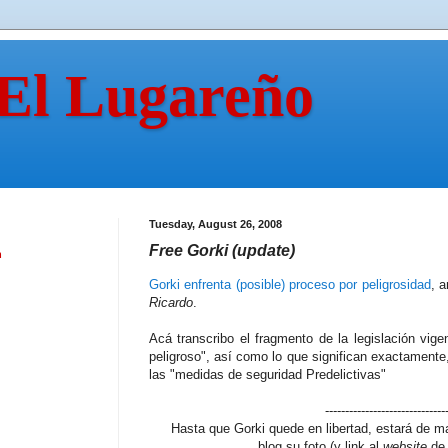
 El Lugareño
Tuesday, August 26, 2008
Free Gorki (update)
n
Gorki enfrenta (posible) proceso por peligrosidad
, 
Ricardo
.
Acá transcribo el fragmento de la legislación vige
peligroso", así como lo que significan exactamente,
las "medidas de seguridad Predelictivas"
------------------------------
Hasta que Gorki quede en libertad, estará de 
blog su foto (y link al
website
d