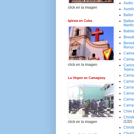
Audio
click en la imagen
Aureli
Ballet
Iglesia en Cuba
Baltas
Martín
Batist
Beaut
Bened
Renun
Caima
Cama
click en la imagen
Carlos
Tejera
Carna
La Virgen en Camagüey
Carna
Carna
Carna
Carna
Carna
Chile
Christ
(132)
click en la imagen
Chris
Churc