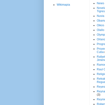
News
Wikimapia
Novela
Tigres
Nuvia
Obam
Oikos
Olallo
Olymp
Orland
Progr
Proyec
Cuba
Rafae
Jimén
Ramon
Raul 
Religi
Retrat
Regue
Reyes
Reyna
(3)
Reynie
Rober