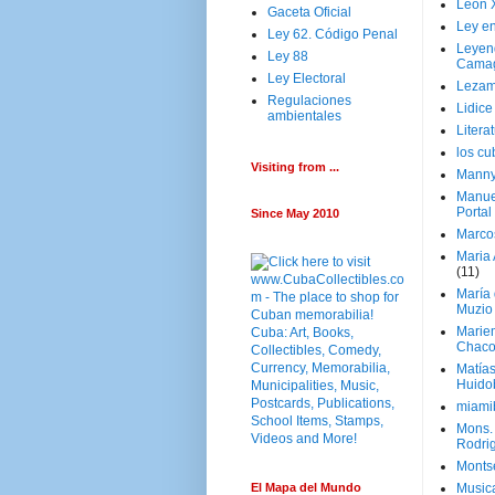
Leon 
Gaceta Oficial
Ley en
Ley 62. Código Penal
Leyen
Ley 88
Cama
Ley Electoral
Lezam
Regulaciones
Lidic
ambientales
Litera
los c
Visiting from ...
Manny
Manue
Portal
Since May 2010
Marco
Maria 
(11)
María
Muzio
Marie
Chaco
Matía
Huido
miami
Mons. 
Rodri
Monts
El Mapa del Mundo
Music