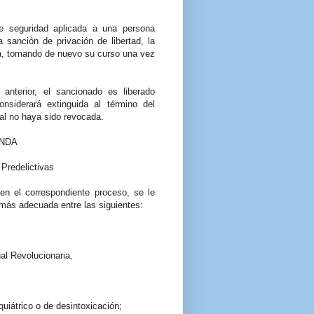
e seguridad aplicada a una persona
sanción de privación de libertad, la
á, tomando de nuevo su curso una vez
anterior, el sancionado es liberado
nsiderará extinguida al término del
nal no haya sido revocada.
NDA
Predelictivas
n el correspondiente proceso, se le
 más adecuada entre las siguientes:
nal Revolucionaria.
quiátrico o de desintoxicación;