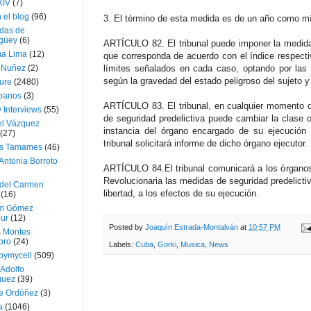
XIV
(7)
 el blog
(96)
3. El término de esta medida es de un año como 
das de
güey
(6)
ARTÍCULO 82. El tribunal puede imponer la medida 
a Lima
(12)
que corresponda de acuerdo con el índice respectiv
e Nuñez
(2)
límites señalados en cada caso, optando por las 
según la gravedad del estado peligroso del sujeto y
ture
(2480)
ubanos
(3)
ARTÍCULO 83. El tribunal, en cualquier momento d
 Interviews
(55)
de seguridad predelictiva puede cambiar la clase o
l Vázquez
instancia del órgano encargado de su ejecución 
(27)
tribunal solicitará informe de dicho órgano ejecutor.
s Tamames
(46)
Antonia Borroto
ARTÍCULO 84.El tribunal comunicará a los órganos
Revolucionaria las medidas de seguridad predelict
 del Carmen
libertad, a los efectos de su ejecución.
(16)
m Gómez
ur
(12)
Posted by
Joaquín Estrada-Montalván
at
10:57 PM
s Montes
bro
(24)
Labels:
Cuba
,
Gorki
,
Musica
,
News
bymycell
(509)
Adolfo
guez
(39)
e Ordóñez
(3)
a
(1046)