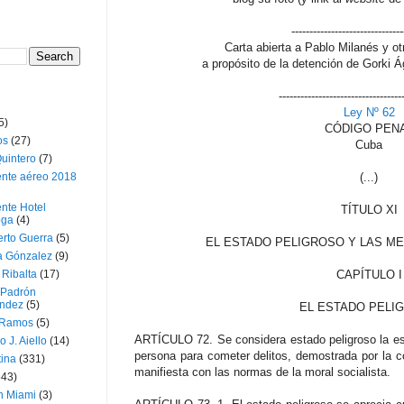
-------------------------------
Carta abierta a Pablo Milanés y 
a propósito de la detención de Gorki Á
----------------------------------
Ley Nº 62
5)
CÓDIGO PEN
os
(27)
Cuba
uintero
(7)
ente aéreo 2018
(...)
nte Hotel
TÍTULO XI
oga
(4)
erto Guerra
(5)
EL ESTADO PELIGROSO Y LAS M
a Gónzalez
(9)
 Ribalta
(17)
CAPÍTULO I
 Padrón
ndez
(5)
EL ESTADO PELI
 Ramos
(5)
ARTÍCULO 72. Se considera estado peligroso la esp
o J. Aiello
(14)
persona para cometer delitos, demostrada por la 
tina
(331)
manifiesta con las normas de la moral socialista.
643)
n Miami
(3)