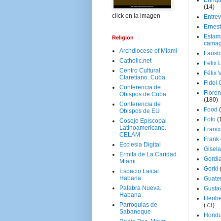
Enriq
(14)
click en la imagen
Entrev
Ernes
Estam
Religion
camag
Archdiocese of Miami
Faust
Catholic.net
Felix 
Centro Cultural
Félix 
Claretiano. Cuba
Fidel 
Conferencia de
Floren
Obispos de Cuba
(180)
Conferencia de
Food
Obispos de EU
Foto
(
Cosejo Episcopal
Latinoamericano.
Franci
CELAM
Frank
Ecclesia Digital
Gisel
Ermita de La Caridad.
Gordi
Miami
Gorki
Espacio Laical.
Habana
Guate
Palabra Nueva.
Gusta
Habana
Herib
Parroquias de
(73)
Sabaneque
Hondu