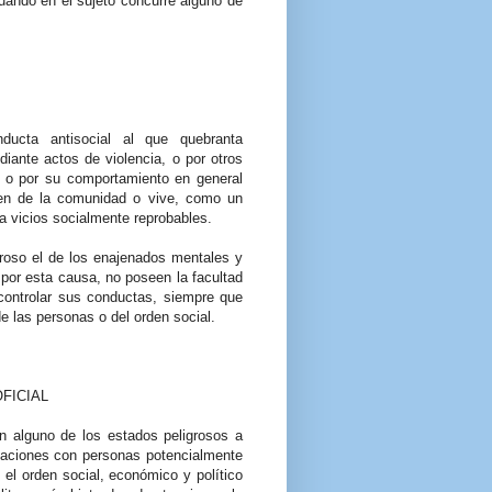
uando en el sujeto concurre alguno de
ducta antisocial al que quebranta
iante actos de violencia, o por otros
 o por su comportamiento en general
den de la comunidad o vive, como un
ica vicios socialmente reprobables.
oso el de los enajenados mentales y
 por esta causa, no poseen la facultad
controlar sus conductas, siempre que
 las personas o del orden social.
FICIAL
 alguno de los estados peligrosos a
relaciones con personas potencialmente
el orden social, económico y político