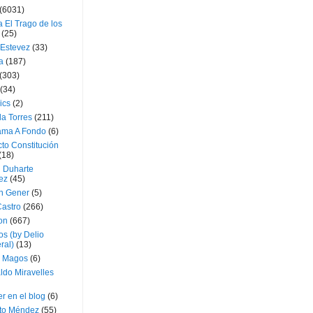
(6031)
 El Trago de los
(25)
 Estevez
(33)
a
(187)
(303)
(34)
ics
(2)
a Torres
(211)
ama A Fondo
(6)
to Constitución
(18)
l Duharte
ez
(45)
 Gener
(5)
Castro
(266)
on
(667)
os (by Delio
ral)
(13)
 Magos
(6)
ldo Miravelles
r en el blog
(6)
to Méndez
(55)