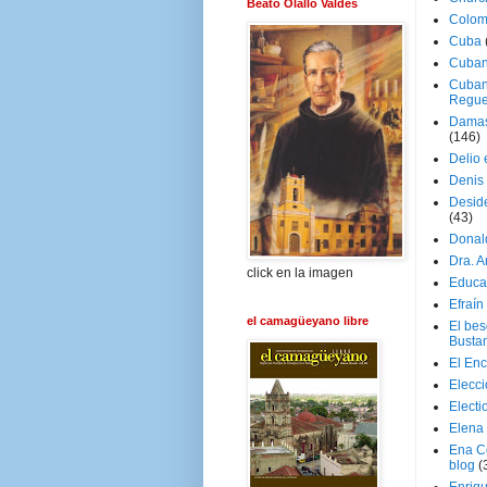
Beato Olallo Valdés
Colom
Cuba
Cuban
Cuban
Regue
Damas
(146)
Delio 
Denis 
Deside
(43)
Donal
Dra. 
click en la imagen
Educa
Efraín
el camagüeyano libre
El be
Busta
El En
Elecc
Electi
Elena
Ena C
blog
(