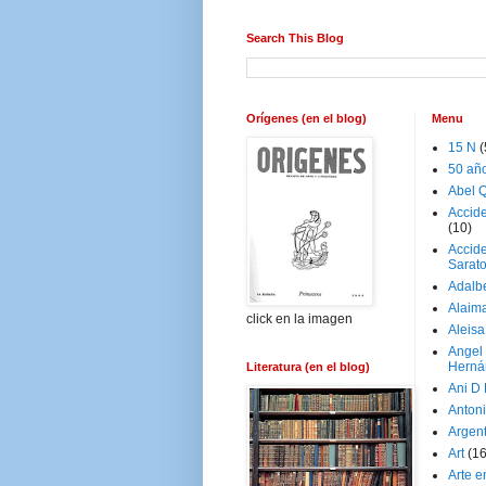
Search This Blog
Orígenes (en el blog)
Menu
15 N
(
50 añ
Abel Q
Accid
(10)
Accide
Sarat
Adalb
Alaim
click en la imagen
Aleisa
Angel
Herná
Literatura (en el blog)
Ani D
Antoni
Argen
Art
(1
Arte e