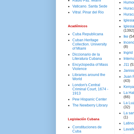
Radio Paz. Miami
Humo
Vaticano. Santa Sede
Hurac
Vitral. Pinar del Rio
Hurac
Iglesi
Académicos
Iglesi
(1392
Cuba Republicana
Ike
(5
Cuban Heritage
Incen
Collection. University
(8)
of Miami
Ingrid
Diccionario de la
Literatura Cubana
Intern
Encyclopedia of Mass
J11
(5
Violence
Janiss
Libraries around the
Juan P
World
(43)
London's Central
Kenya
Criminal Court, 1674 -
La Ha
1913
(66)
Pew Hispanic Center
La Lu
The Newberry Library
(32)
La san
(1)
Legislación Cubana
Latino
Constituciones de
Laval
Cuba