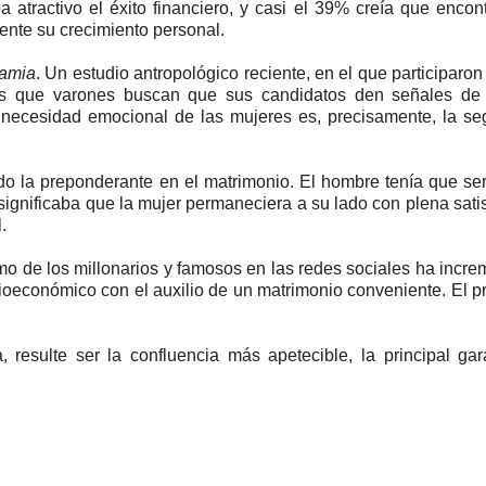
atractivo el éxito financiero, y casi el 39% creía que encon
ente su crecimiento personal.
gamia
. Un estudio antropológico reciente, en el que participaro
s que varones buscan que sus candidatos den señales de 
 necesidad emocional de las mujeres es, precisamente, la se
o la preponderante en el matrimonio. El hombre tenía que se
o significaba que la mujer permaneciera a su lado con plena sati
.
smo de los millonarios y famosos en las redes sociales ha incr
ocioeconómico con el auxilio de un matrimonio conveniente. El 
ja, resulte ser la confluencia más apetecible, la principal ga
.