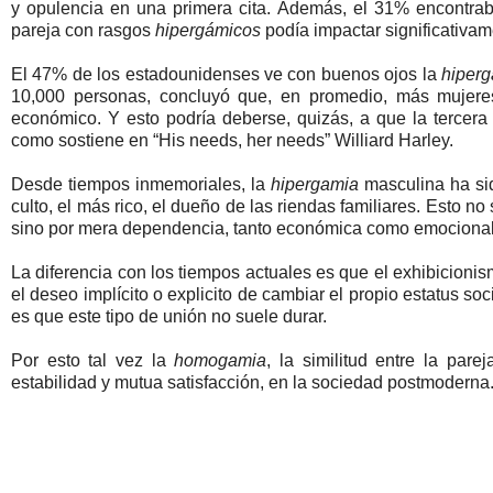
y opulencia en una primera cita. Además, el 31% encontraba 
pareja con rasgos
hipergámicos
podía impactar significativam
El 47% de los estadounidenses ve con buenos ojos la
hiper
10,000 personas, concluyó que, en promedio, más mujere
económico. Y esto podría deberse, quizás, a que la tercera
como sostiene en “His needs, her needs” Williard Harley.
Desde tiempos inmemoriales, la
hipergamia
masculina ha sid
culto, el más rico, el dueño de las riendas familiares. Esto n
sino por mera dependencia, tanto económica como emocional
La diferencia con los tiempos actuales es que el exhibicioni
el deseo implícito o explicito de cambiar el propio estatus s
es que este tipo de unión no suele durar.
Por esto tal vez la
homogamia
, la similitud entre la pare
estabilidad y mutua satisfacción, en la sociedad postmoderna