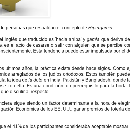
ro de personas que respaldan el concepto de
Hipergamia
.
del inglés que traducido es 'hacia arriba' y
gamia
que deriva de
ia
es el acto de casarse o salir con alguien que se percibe 
conscientemente. Esta tendencia puede estar impulsada por el 
s últimos años, la práctica existe desde hace siglos. Como 
imonios arreglados de los judíos ortodoxos. Estos también pued
tila la idea de
la dote
en India, Pakistán y Bangladesh, donde la
se con ella. Es una condición, un prerrequisito para la boda.
que discutir al respecto.
ciera sigue siendo un factor determinante a la hora de elegir
tigación Económica de los EE. UU., ganar premios de lotería d
ue el 41% de los participantes consideraba aceptable mostrar 