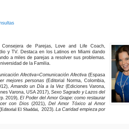
nsultas
: Consejera de Parejas, Love and Life Coach,
adio y TV. Destaca en los Latinos en Miami dando
ando a miles de parejas a resolver sus problemas.
iversidad de la Familia.
nicación Afectiva=Comunicación Afectiva
(Espasa
er mejores personas
(Editorial Norma, Colombia,
012),
Amando un Día a la Vez
(Ediciones Varona,
ones Varona, USA 2017),
Sexo Sagrado y Lazos del
p. 2019),
El Poder del Amor Grape: como restaurar
cer con Dios
(2021),
Del Amor Tóxico al Amor
(
Editorial El Shaddai,
2023).
La Caridad empieza por