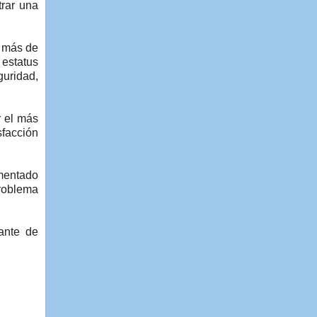
trar una
n más de
estatus
guridad,
r el más
sfacción
ementado
problema
rante de