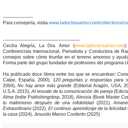
---------------------
Para consejería, visita
www.ladoctoraamor.com/collections/co
------------------------------------------------------
Cecilia Alegría, La Dra. Amor (
www.ladoctoraamor.com
)
Conferencista Internacional, Periodista y Conductora de R
consejos sobre cómo triunfar en el terreno amoroso y ayud
Forma parte del grupo fundador de profesores del programa Un
Ha publicado doce libros entre los que se encuentran:
Comu
Calpe, España, 2000).
120 preguntas y respuestas para s
2004),
No hay amor más grande
(Editorial Aragón, USA, 2
U.S.A. 2015),
Al rescate de tu comunicación de pareja
(Edici
Alma
(Indie Publishingnbsp, 2018),
Alessia
(Book Master Cor
tu matrimonio después de una infidelidad
(2021).
Amane
Extraordinario
(2022).
El continuo aprendizaje de la felicidad
la casa
(2024).
Jesusito Manso Corderito
(2025)