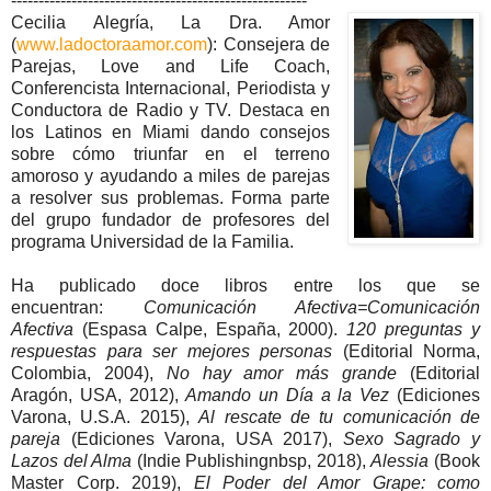
------------------------------------------------------
Cecilia Alegría, La Dra. Amor
(
www.ladoctoraamor.com
): Consejera de
Parejas, Love and Life Coach,
Conferencista Internacional, Periodista y
Conductora de Radio y TV. Destaca en
los Latinos en Miami dando consejos
sobre cómo triunfar en el terreno
amoroso y ayudando a miles de parejas
a resolver sus problemas. Forma parte
del grupo fundador de profesores del
programa Universidad de la Familia.
Ha publicado doce libros entre los que se
encuentran:
Comunicación Afectiva=Comunicación
Afectiva
(Espasa Calpe, España, 2000).
120 preguntas y
respuestas para ser mejores personas
(Editorial Norma,
Colombia, 2004),
No hay amor más grande
(Editorial
Aragón, USA, 2012),
Amando un Día a la Vez
(Ediciones
Varona, U.S.A. 2015),
Al rescate de tu comunicación de
pareja
(Ediciones Varona, USA 2017),
Sexo Sagrado y
Lazos del Alma
(Indie Publishingnbsp, 2018),
Alessia
(Book
Master Corp. 2019),
El Poder del Amor Grape: como