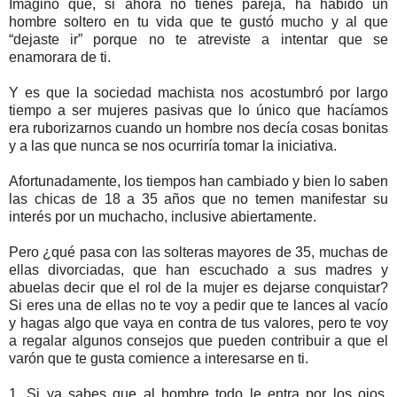
Imagino que, si ahora no tienes pareja, ha habido un
hombre soltero en tu vida que te gustó mucho y al que
“dejaste ir” porque no te atreviste a intentar que se
enamorara de ti.
Y es que la sociedad machista nos acostumbró por largo
tiempo a ser mujeres pasivas que lo único que hacíamos
era ruborizarnos cuando un hombre nos decía cosas bonitas
y a las que nunca se nos ocurriría tomar la iniciativa.
Afortunadamente, los tiempos han cambiado y bien lo saben
las chicas de 18 a 35 años que no temen manifestar su
interés por un muchacho, inclusive abiertamente.
Pero ¿qué pasa con las solteras mayores de 35, muchas de
ellas divorciadas, que han escuchado a sus madres y
abuelas decir que el rol de la mujer es dejarse conquistar?
Si eres una de ellas no te voy a pedir que te lances al vacío
y hagas algo que vaya en contra de tus valores, pero te voy
a regalar algunos consejos que pueden contribuir a que el
varón que te gusta comience a interesarse en ti.
1. Si ya sabes que al hombre todo le entra por los ojos,