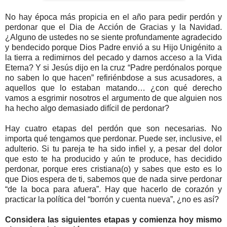
No hay época más propicia en el año para pedir perdón y
perdonar que el Dia de Acción de Gracias y la Navidad.
¿Alguno de ustedes no se siente profundamente agradecido
y bendecido porque Dios Padre envió a su Hijo Unigénito a
la tierra a redimirnos del pecado y darnos acceso a la Vida
Eterna? Y si Jesús dijo en la cruz “Padre perdónalos porque
no saben lo que hacen” refiriénbdose a sus acusadores, a
aquellos que lo estaban matando… ¿con qué derecho
vamos a esgrimir nosotros el argumento de que alguien nos
ha hecho algo demasiado difícil de perdonar?
Hay cuatro etapas del perdón que son necesarias. No
importa qué tengamos que perdonar. Puede ser, inclusive, el
adulterio. Si tu pareja te ha sido infiel y, a pesar del dolor
que esto te ha producido y aún te produce, has decidido
perdonar, porque eres cristiana(o) y sabes que esto es lo
que Dios espera de ti, sabemos que de nada sirve perdonar
“de la boca para afuera”. Hay que hacerlo de corazón y
practicar la política del “borrón y cuenta nueva”, ¿no es así?
Considera las siguientes etapas y comienza hoy mismo