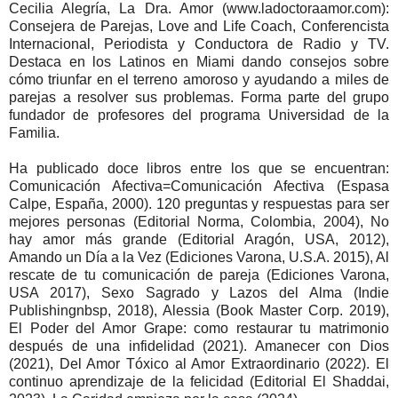
Cecilia Alegría, La Dra. Amor (www.ladoctoraamor.com):
Consejera de Parejas, Love and Life Coach, Conferencista
Internacional, Periodista y Conductora de Radio y TV.
Destaca en los Latinos en Miami dando consejos sobre
cómo triunfar en el terreno amoroso y ayudando a miles de
parejas a resolver sus problemas. Forma parte del grupo
fundador de profesores del programa Universidad de la
Familia.
Ha publicado doce libros entre los que se encuentran:
Comunicación Afectiva=Comunicación Afectiva (Espasa
Calpe, España, 2000). 120 preguntas y respuestas para ser
mejores personas (Editorial Norma, Colombia, 2004), No
hay amor más grande (Editorial Aragón, USA, 2012),
Amando un Día a la Vez (Ediciones Varona, U.S.A. 2015), Al
rescate de tu comunicación de pareja (Ediciones Varona,
USA 2017), Sexo Sagrado y Lazos del Alma (Indie
Publishingnbsp, 2018), Alessia (Book Master Corp. 2019),
El Poder del Amor Grape: como restaurar tu matrimonio
después de una infidelidad (2021). Amanecer con Dios
(2021), Del Amor Tóxico al Amor Extraordinario (2022). El
continuo aprendizaje de la felicidad (Editorial El Shaddai,