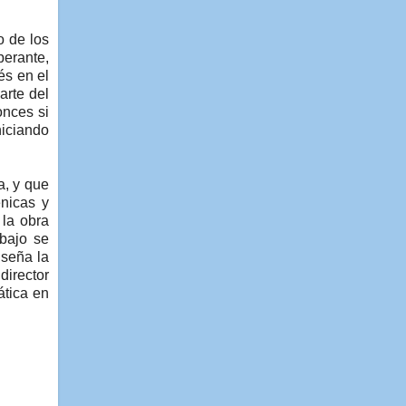
o de los
perante,
és en el
arte del
onces si
niciando
a, y que
énicas y
 la obra
abajo se
iseña la
director
ática en