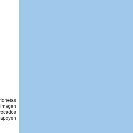
rionetas
 imagen
ovocados
 apoyen