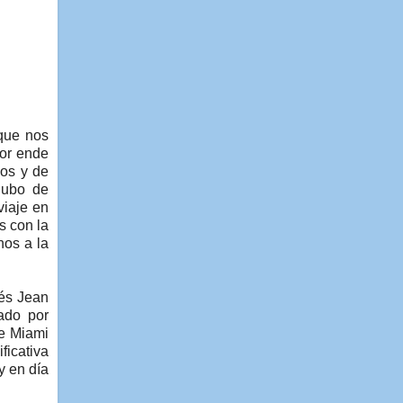
 que nos
por ende
vos y de
hubo de
viaje en
s con la
nos a la
cés Jean
mado por
de Miami
ficativa
y en día