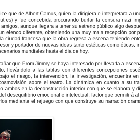
ce que de Albert Camus, quien la dirigiera e interpretara a un
Autres) y fue concebida procurando burlar la censura nazi im
 amigos, aunque llegara a tener su estreno público algo despu
 un elenco diferente, obteniendo una muy mala recepción por p
e la ciudad francesa que la obra regresa a escena teniendo ent
esor y portador de nuevas ideas tanto estéticas como éticas, i
scenarios mundiales hasta el día de hoy.
trañar que Erom Jimmy se haya interesado por llevarla a escen
to, llevándolo a las tablas con diferentes concepciones esc
ajo el riesgo, la intervención, la investigación, encuentra en
 cosmovisión sobre el teatro. La dinámica en cuanto a su tr
o ambos en la deconstrucción interior con que se elabora y d
el desequilibrio emocional e intelectual, factor que permitirá al 
rlos mediante el rejuego con que construye su narración dram