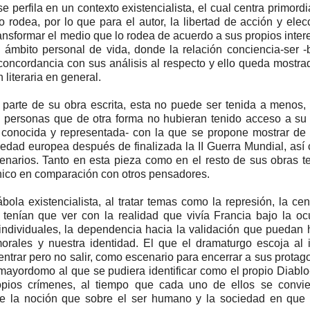
e perfila en un contexto existencialista, el cual centra primord
odea, por lo que para el autor, la libertad de acción y elec
ansformar el medio que lo rodea de acuerdo a sus propios inter
 ámbito personal de vida, donde la relación conciencia-ser 
 concordancia con sus análisis al respecto y ello queda mostra
literaria en general.
parte de su obra escrita, esta no puede ser tenida a menos,
 personas que de otra forma no hubieran tenido acceso a su 
s conocida y representada- con la que se propone mostrar d
ciedad europea después de finalizada la II Guerra Mundial, así
narios. Tanto en esta pieza como en el resto de sus obras te
 único en comparación con otros pensadores.
la existencialista, al tratar temas como la represión, la cen
o tenían que ver con la realidad que vivía Francia bajo la o
ndividuales, la dependencia hacia la validación que puedan 
rales y nuestra identidad. El que el dramaturgo escoja al i
ntrar pero no salir, como escenario para encerrar a sus protago
mayordomo al que se pudiera identificar como el propio Diabl
opios crímenes, al tiempo que cada uno de ellos se convie
eve la noción que sobre el ser humano y la sociedad en que