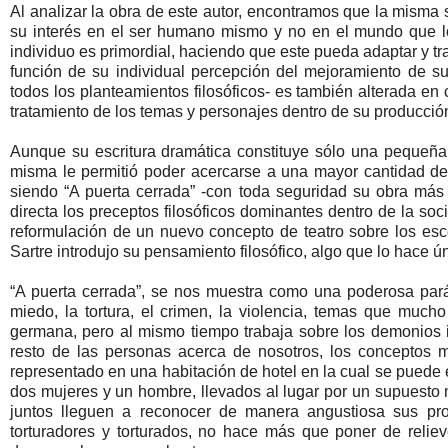
Al analizar la obra de este autor, encontramos que la misma s
su interés en el ser humano mismo y no en el mundo que lo r
individuo es primordial, haciendo que este pueda adaptar y tr
función de su individual percepción del mejoramiento de su
todos los planteamientos filosóficos- es también alterada en
tratamiento de los temas y personajes dentro de su producción 
Aunque su escritura dramática constituye sólo una pequeña 
misma le permitió poder acercarse a una mayor cantidad de
siendo “A puerta cerrada” -con toda seguridad su obra má
directa los preceptos filosóficos dominantes dentro de la so
reformulación de un nuevo concepto de teatro sobre los esce
Sartre introdujo su pensamiento filosófico, algo que lo hace
“A puerta cerrada”, se nos muestra como una poderosa parábo
miedo, la tortura, el crimen, la violencia, temas que much
germana, pero al mismo tiempo trabaja sobre los demonios i
resto de las personas acerca de nosotros, los conceptos mo
representado en una habitación de hotel en la cual se puede e
dos mujeres y un hombre, llevados al lugar por un supuesto 
juntos lleguen a reconocer de manera angustiosa sus pr
torturadores y torturados, no hace más que poner de reli