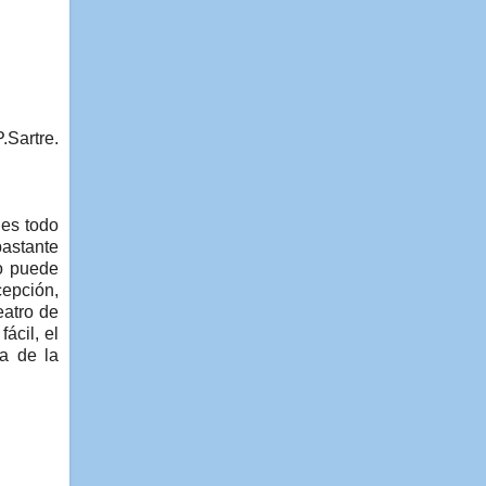
P.Sartre.
 es todo
bastante
do puede
cepción,
eatro de
ácil, el
ja de la