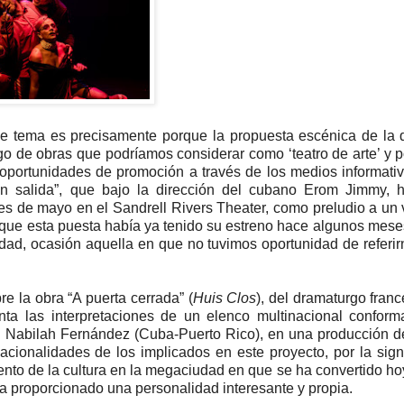
se tema es precisamente porque la propuesta escénica de la
 de obras que podríamos considerar como ‘teatro de arte’ y 
 oportunidades de promoción a través de los medios informati
Sin salida”, que bajo la dirección del cubano Erom Jimmy, 
es de mayo en el Sandrell Rivers Theater, como preludio a un 
que esta puesta había ya tenido su estreno hace algunos mese
iudad, ocasión aquella en que no tuvimos oportunidad de referir
e la obra “A puerta cerrada” (
Huis Clos
), del dramaturgo fran
nta las interpretaciones de un elenco multinacional confor
 y Nabilah Fernández (Cuba-Puerto Rico), en una producción 
cionalidades de los implicados en este proyecto, por la signi
ento de la cultura en la megaciudad en que se ha convertido ho
ha proporcionado una personalidad interesante y propia.