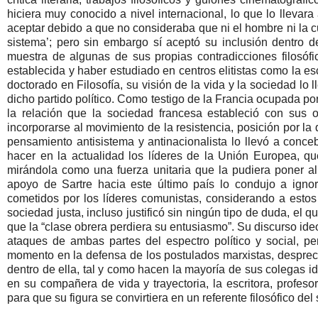
hiciera muy conocido a nivel internacional, lo que lo llevar
aceptar debido a que no consideraba que ni el hombre ni la cu
sistema’; pero sin embargo sí aceptó su inclusión dentro 
muestra de algunas de sus propias contradicciones filosóf
establecida y haber estudiado en centros elitistas como la 
doctorado en Filosofía, su visión de la vida y la sociedad lo 
dicho partido político. Como testigo de la Francia ocupada po
la relación que la sociedad francesa estableció con sus 
incorporarse al movimiento de la resistencia, posición por la
pensamiento antisistema y antinacionalista lo llevó a conce
hacer en la actualidad los líderes de la Unión Europea, q
mirándola como una fuerza unitaria que la pudiera poner al
apoyo de Sartre hacia este último país lo condujo a igno
cometidos por los líderes comunistas, considerando a estos
sociedad justa, incluso justificó sin ningún tipo de duda, el 
que la “clase obrera perdiera su entusiasmo”. Su discurso ide
ataques de ambas partes del espectro político y social, p
momento en la defensa de los postulados marxistas, despreci
dentro de ella, tal y como hacen la mayoría de sus colegas i
en su compañera de vida y trayectoria, la escritora, profesor
para que su figura se convirtiera en un referente filosófico del