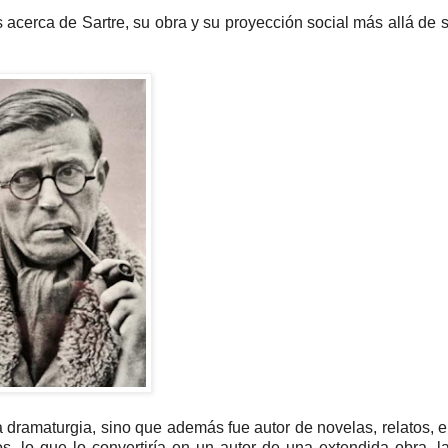
s acerca de Sartre, su obra y su proyección social más allá de s
a dramaturgia, sino que además fue autor de novelas, relatos, 
icos, lo que lo convertiría en un autor de una extendida obra, l