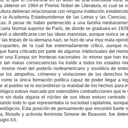
a a obtener en 1964 el Premio Nobel de Literatura, el cual se 
ltura debieran relacionarse con ninguna institución establecida
de la Academia Estadounidense de las Letras y las Ciencias
icas. A pesar de haber pertenecido a una familia medianame
escuela Normal superior de París, de donde se graduara en 192
llevó a identificarse con las ideas marxistas, aunque nunca se af
r las tropas de la alemana nazi, se hizo de una muy mala opini
ocupantes, de la cual fue extremadamente crítico, aunque n
 que fuera criticado por parte de algunos intelectuales del mom
bir una Europa sin fronteras nacionales -lo mismo que han tr
ue tan malas consecuencias ha traído a todos los estados m
 mismo nivel del poderío norteamericano y soviético de ento
rar los atropellos, crímenes y violaciones de los derechos
 como la única formación política capaz de poder llegar a lo
que al pueblo se le escondieran la realidad de los hechos para ev
ológico estuvo marcado por ostensibles contradicciones que le 
ero sin duda alguna el núcleo de sus ideas estuvo centrado
ando todo lo que representaba la sociedad capitalista, aunque
deológicos. Esta posición de pensamiento que encontró fuerte 
a, filosofa y activista feminista Simone de Beauvoir, fue dete
 siglo XX.