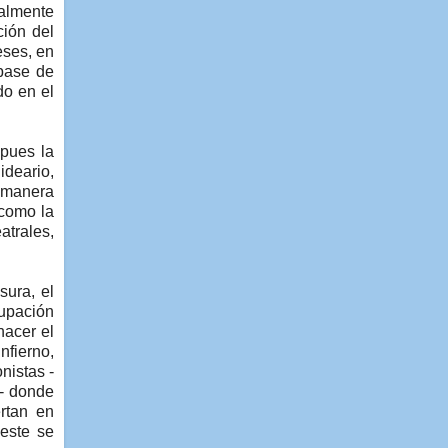
ialmente
ción del
eses, en
-base de
do en el
 pues la
ideario,
e manera
 como la
atrales,
sura, el
cupación
hacer el
nfierno,
nistas -
o- donde
rtan en
 este se