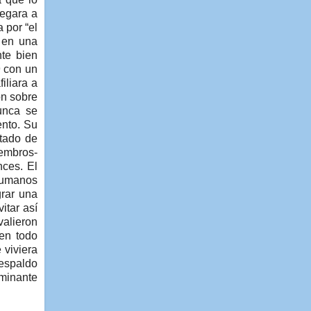
negara a
 por “el
, en una
nte bien
9 con un
iliara a
ón sobre
unca se
ento. Su
atado de
iembros-
nces. El
 humanos
grar una
itar así
valieron
 en todo
 viviera
respaldo
rminante