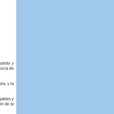
utrido y
ancia de
la, y la
gables y
ón de la