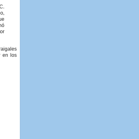
C.
o,
ue
hó
or
raigales
 en los