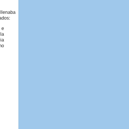
 llenaba
ados:
 e
la
ia
mo