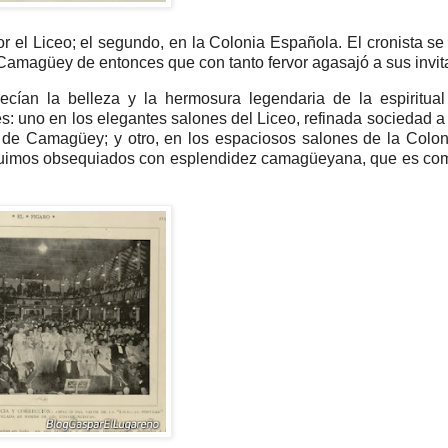
r el Liceo; el segundo, en la Colonia Española. El cronista se
 Camagüey de entonces que con tanto fervor agasajó a sus invit
cían la belleza y la hermosura legendaria de la espiritual
 uno en los elegantes salones del Liceo, refinada sociedad a 
s de Camagüey; y otro, en los espaciosos salones de la Colon
y fuimos obsequiados con esplendidez camagüeyana, que es co