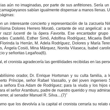
as aún no imaginadas, por parte de sus anfitriones. Sería un
os camagüeyanos sabían igualmente dispensar a manos llenas. 
 páginas:
 un interesante concierto y representación de la zarzuela Ni
llísima Dolores Herrero Morató, cantante de voz angelical: a s
r razzi lucenti
de la ópera
Favorita
. Ese encantador grupo 
edes Castelló, Esther Simó, Adolfina Rodríguez, Micaela Bell
Florinda la Herrán, M. Adela Rodríguez, Dolores y María Tere
, Ángela Cosió, Mina Márquez, Nonita Vilaseca, Isabel caroli
io y señoritas Legañoa(6).
al, el cronista agradecería las gentilidades recibidas en las per
bilísimo orador, Dr. Enrique Hortsman y su culta familia, a l
to Príncipe, señor Rafael Vassallo, y del joven ingeniero S
la señora Eva Adam de Rodríguez; para la viuda y los hijos 
ara el señor Aramburu, padre de nuestro querido y muy admira
Ferrer, al senador Manuel R. Silva…(7)"
turno que los devolvía a la capital el cronista cerraría su relato