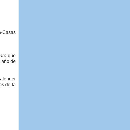
ón-Casas
aro
que
l año de
 atender
as de la