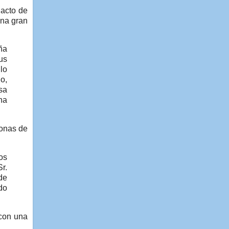
 acto de
Una gran
ña
us
lo
o,
sa
na
sonas de
os
r.
de
do
 con una