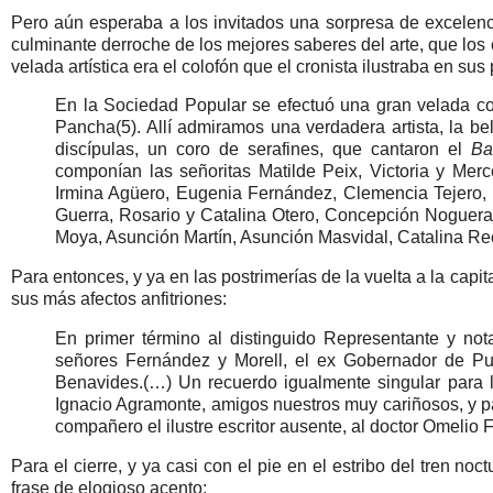
Pero aún esperaba a los invitados una sorpresa de excelenci
culminante derroche de los mejores saberes del arte, que l
velada artística era el colofón que el cronista ilustraba en sus
En la Sociedad Popular se efectuó una gran velada con
Pancha(5). Allí admiramos una verdadera artista, la be
discípulas, un coro de serafines, que cantaron el
Ba
componían las señoritas Matilde Peix, Victoria y Merc
Irmina Agüero, Eugenia Fernández, Clemencia Tejero, 
Guerra, Rosario y Catalina Otero, Concepción Nogueras
Moya, Asunción Martín, Asunción Masvidal, Catalina Rec
Para entonces, y ya en las postrimerías de la vuelta a la capit
sus más afectos anfitriones:
En primer término al distinguido Representante y nota
señores Fernández y Morell, el ex Gobernador de Puer
Benavides.(…) Un recuerdo igualmente singular para 
Ignacio Agramonte, amigos nuestros muy cariñosos, y p
compañero el ilustre escritor ausente, al doctor Omelio 
Para el cierre, y ya casi con el pie en el estribo del tren noc
frase de elogioso acento: