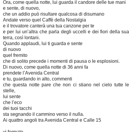
Ora, come quella notte, lui guarda il candore delle tue mani
e sente, di nuovo,
che un addio può risultare qualcosa di disumano
Andate verso quel Caffè della Nostalgia
e il trovatore canterà una tua canzone per te
e per lui un’altra che parla degli uccelli e dei fiori della sua
terra, così lontani.
Quando applaudi, lui ti guarda e sente
di nuovo
quel fremito
che di solito precede i momenti di pausa o le esplosioni.
Di nuovo, come quella notte di 36 anni fa
prendete l’Avenida Central
e tu, guardando in alto, commenti
che questa notte pare che non ci stiano nel cielo tutte le
stelle,
lui sente
che l’eco
dei tuoi tacchi
sta segnando il cammino verso il nulla.
Ai quattro angoli tra Avenida Central e Calle 15
vi fermate