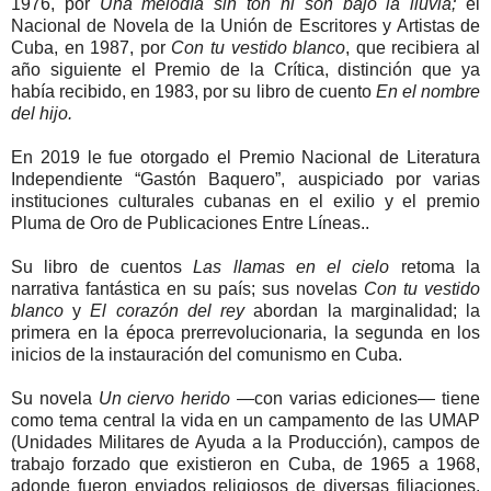
1976, por
Una melodía sin ton ni son bajo la lluvia;
el
Nacional de Novela de la Unión de Escritores y Artistas de
Cuba, en 1987, por
Con tu vestido blanco
, que recibiera al
año siguiente el Premio de la Crítica, distinción que ya
había recibido, en 1983, por su libro de cuento
En el nombre
del hijo.
En 2019 le fue otorgado el Premio Nacional de Literatura
Independiente “Gastón Baquero”, auspiciado por varias
instituciones culturales cubanas en el exilio y el premio
Pluma de Oro de Publicaciones Entre Líneas..
Su libro de cuentos
Las llamas en el cielo
retoma la
narrativa fantástica en su país; sus novelas
Con tu vestido
blanco
y
El corazón del rey
abordan la marginalidad; la
primera en la época prerrevolucionaria, la segunda en los
inicios de la instauración del comunismo en Cuba.
Su novela
Un ciervo herido
—con varias ediciones— tiene
como tema central la vida en un campamento de las UMAP
(Unidades Militares de Ayuda a la Producción), campos de
trabajo forzado que existieron en Cuba, de 1965 a 1968,
adonde fueron enviados religiosos de diversas filiaciones,