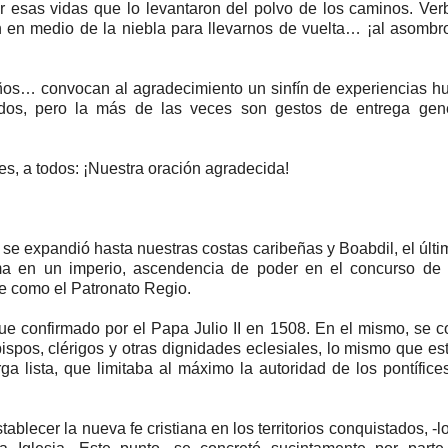
 esas vidas que lo levantaron del polvo de los caminos. Ve
en medio de la niebla para llevarnos de vuelta… ¡al asombr
ños… convocan al agradecimiento un sinfín de experiencias 
lidos, pero la más de las veces son gestos de entrega gen
es, a todos: ¡Nuestra oración agradecida!
se expandió hasta nuestras costas caribeñas y Boabdil, el últ
ma en un imperio, ascendencia de poder en el concurso de l
e como el Patronato Regio.
ue confirmado por el Papa Julio II en 1508. En el mismo, se c
ispos, clérigos y otras dignidades eclesiales, lo mismo que es
rga lista, que limitaba al máximo la autoridad de los pontífice
lecer la nueva fe cristiana en los territorios conquistados, -l