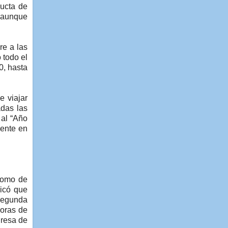
ducta de
, aunque
re a las
 todo el
0, hasta
e viajar
adas las
 al “Año
mente en
 como de
dicó que
 segunda
horas de
nresa de