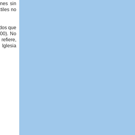
ones sin
tiles no
ados que
500). No
refiere,
 Iglesia