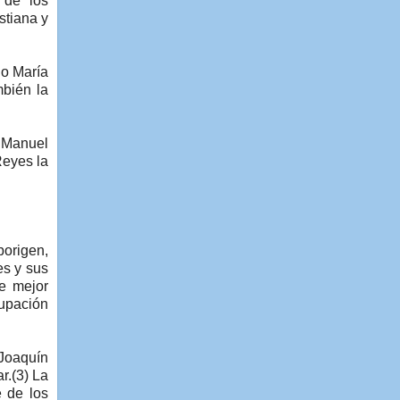
 de los
stiana y
io María
mbién la
n Manuel
Reyes la
borigen,
es y sus
e mejor
upación
Joaquín
r.(3) La
 de los