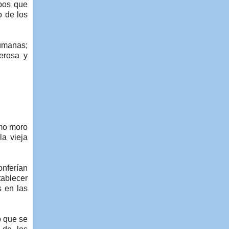
rbos que
o de los
humanas;
erosa y
imo moro
a vieja
onferían
tablecer
s en las
o que se