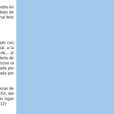
ueblo en
abajo de
al feliz
lado con
al, a la
tc... al
lerta de
ecisa la
gada por
eada por
erras de
 XX, del
un lugar
(12)