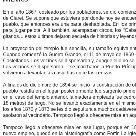
En el año 1867, costeado por los pobladores, se dio comienzo
de Claret. Se supone que estuviera por donde hoy se encuentr
pueblo, que entonces era una parte deshabitada. En los pri
para jugar pelota. Allí también, acampaban circos, los “Ca
gitanos… estos últimos dejaron secuela de historias y leyen
La proyección del templo fue sencilla, su tamaño equivalen
Cuando comenzó la Guerra Grande, el 11 de mayo de 1869 e
Castellanos. Los vecinos se dispersaron y, aunque ello no se
Los vecinos se dispersaron… se marcharon a Puerto Príncip
volvieron a levantar las casuchas entre las cenizas.
A finales de diciembre de 1894 se inició la construcción de 
pueblo residía en el lugar, posteriormente fue sargento prim
en el caso del templo anterior, la madera empleada fue cedro
18 metros) de largo. No se levantó exactamente en el mismo lu
los años 1870 y 1873 se les dio sepultura a muchos cadáveres
asolaron al vecindario. Tampoco llegó a ofrecerse misa en aqu
Tampoco llegó a ofrecerse misa en ese lugar, porque en 189
nuevo empleo, quedó en la historiografía como Fortín La Ig