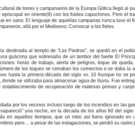
ultural de torres y campanarios de la Europa Gótica llegó al p
iscopal en oriente(9) con los frailea capuchinos. Pero el tr
ue en vano. El lenguaje de aquellas campanas nunca tuvo el fin
mpaneros, allá por el Medioevo: Convocar a los fieles.
la destinada al templo de “Las Piedras”, se quedó en el pob
una guácima que sobresalía de un tambor del fuerte El Princip
ciones: horas de trabajo, alerta de peligros, toque de queda, e
número de los toques se cerraban los comercios o se daba la a
uvo hasta la primera década del siglo xx. 10 Aunque no se pr
, donde se utilizaba para almacenar agua de lluvia. Fue entre
al establecimiento de recuperación de materias primas y canj
rdada por los vecinos incluso luego de los incendios en las gu
sapareció” una noche, en la década de los años 60 del siglo
y más en aquellos tiempos, que un robo así fuera ignorado en 
mbres pero… a pesar de las indagaciones, se perdió su rastro.