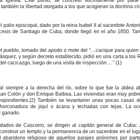
a Iglesia. Este punto, se concretó sucintamente por parte
ambién la libertad otorgada a los que acogieran la doctrina cri
palio episcopal, dado por la reina Isabel II al sacerdote Anton
iócesis de Santiago de Cuba, donde llegó en el año 1850. Ta
del pueblo, tomado del apodo o mote del “…cacique para quie
ásquez, y según decreto establecido, pidió en una carta a los 
 del cacicazgo, luego de una visita de inspección …” (1)
 siempre a la derecha del río, sobre lo que fue la aldea a
Juan Colón y don Enrique Balboa. Las viviendas eran muy pobr
respondientes.(2) También se levantaron unas pocas casas d
 horconadura de jiquí o ácana y techadas con tejas. La oc
al ganado.
ados de Cascorro, se dirigen al capitán general de Cuba: 
e construir un templo y la permanencia de un sacerdote en el luga
 abandono religioso de aquellos parajes anónimos por parte