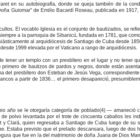
laret en su autobiografía, donde se queja también de la con
 “Doña Guiomar” de Emilio Bacardí Roseau, publicada en 1917
o cultos. El vocablo Iglesia es el conjunto de bautizados, se refie
siempre a la parroquia de Sibanicú, fundada en 1781, que como
esiásticamente al arquidiócesis de Santiago de Cuba desde 185
desde 1999 elevada por el Vaticano a rango de arquidiócesis.
e tener un templo con un presbítero en el lugar y no tener qu
o primero de bautizos de pardos y negros, donde están asent
rma del presbítero don Esteban de Jesús Vega, correspondiente
lancos a partir de 1836… el primero desapareció, presumible
pio año se le otorgaría categoría de poblado(4) ― amaneció
 de polvo levantada por el trote de cincuenta caballos les in
aret y Clará, quien regresaba a Santiago de Cuba luego de su
cipe. Estaba previsto que el prelado descansara, luego de dos 
segura que fue en la del matrimonio de doña Juana de Dios Ma