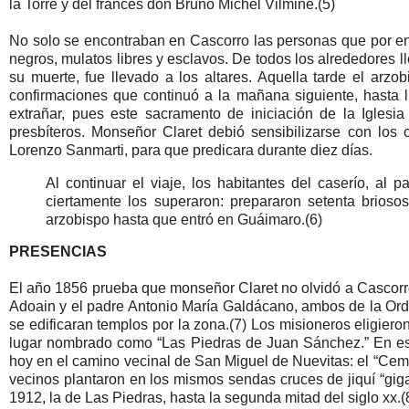
la Torre y del francés don Bruno Michel Vilminé.(5)
No solo se encontraban en Cascorro las personas que por ento
negros, mulatos libres y esclavos. De todos los alrededores l
su muerte, fue llevado a los altares. Aquella tarde el arzob
confirmaciones que continuó a la mañana siguiente, hasta
extrañar, pues este sacramento de iniciación de la Iglesi
presbíteros. Monseñor Claret debió sensibilizarse con los
Lorenzo Sanmarti, para que predicara durante diez días.
Al continuar el viaje, los habitantes del caserío, al
ciertamente los superaron: prepararon setenta brios
arzobispo hasta que entró en Guáimaro.(6)
PRESENCIAS
El año 1856 prueba que monseñor Claret no olvidó a Cascorro
Adoain y el padre Antonio María Galdácano, ambos de la O
se edificaran templos por la zona.(7) Los misioneros eligiero
lugar nombrado como “Las Piedras de Juan Sánchez.” En es
hoy en el camino vecinal de San Miguel de Nuevitas: el “Ceme
vecinos plantaron en los mismos sendas cruces de jiquí “giga
1912, la de Las Piedras, hasta la segunda mitad del siglo xx.(