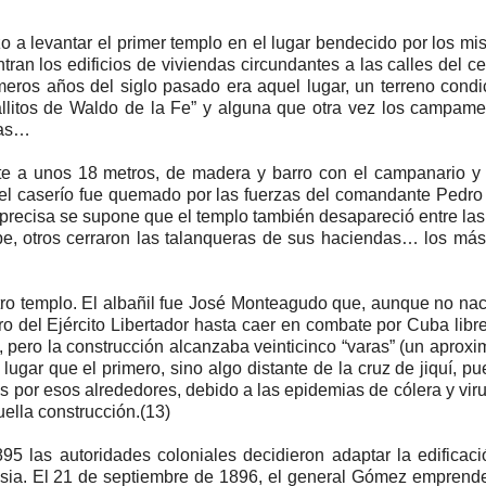
 a levantar el primer templo en el lugar bendecido por los mi
an los edificios de viviendas circundantes a las calles del ce
meros años del siglo pasado era aquel lugar, un terreno cond
ballitos de Waldo de la Fe” y alguna que otra vez los campam
das…
te a unos 18 metros, de madera y barro con el campanario y 
l caserío fue quemado por las fuerzas del comandante Pedro
 precisa se supone que el templo también desapareció entre las
e, otros cerraron las talanqueras de sus haciendas… los má
otro templo. El albañil fue José Monteagudo que, aunque no nac
ero del Ejército Libertador hasta caer en combate por Cuba lib
, pero la construcción alcanzaba veinticinco “varas” (un aprox
gar que el primero, sino algo distante de la cruz de jiquí, pu
 por esos alrededores, debido a las epidemias de cólera y vir
ella construcción.(13)
5 las autoridades coloniales decidieron adaptar la edificac
lesia. El 21 de septiembre de 1896, el general Gómez emprend