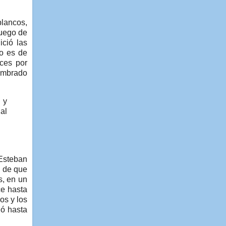
blancos,
luego de
ició las
no es de
eces por
nombrado
 y
al
 Esteban
 de que
s, en un
e hasta
os y los
ió hasta