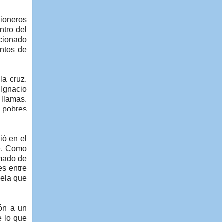
sioneros
ntro del
icionado
entos de
la cruz.
 Ignacio
 llamas.
s pobres
ió en el
re. Como
imado de
es entre
uela que
ión a un
e lo que