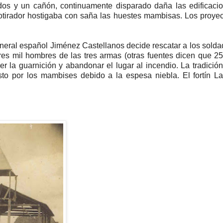
ados y un cañón, continuamente disparado daña las edificaci
ncotirador hostigaba con saña las huestes mambisas. Los proyec
general español Jiménez Castellanos decide rescatar a los sold
es mil hombres de las tres armas (otras fuentes dicen que 2
r la guarnición y abandonar el lugar al incendio. La tradición 
to por los mambises debido a la espesa niebla. El fortín La