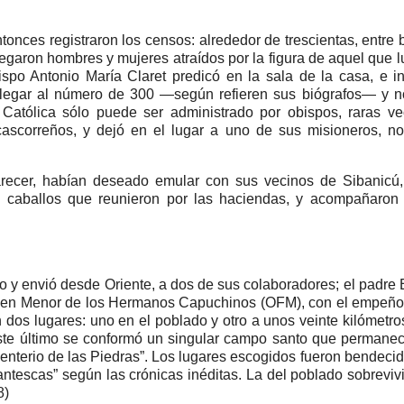
nces registraron los censos: alrededor de trescientas, entre 
legaron hombres y mujeres atraídos por la figura de aquel que 
ispo Antonio María Claret predicó en la sala de la casa, e in
 llegar al número de 300 ―según refieren sus biógrafos― y 
a Católica sólo puede ser administrado por obispos, raras v
 cascorreños, y dejó en el lugar a uno de sus misioneros, 
 parecer, habían deseado emular con sus vecinos de Sibanicú,
os caballos que reunieron por las haciendas, y acompañaron 
 y envió desde Oriente, a dos de sus colaboradores; el padre
rden Menor de los Hermanos Capuchinos (OFM), con el empeño
n dos lugares: uno en el poblado y otro a unos veinte kilómetro
te último se conformó un singular campo santo que permanec
nterio de las Piedras”. Los lugares escogidos fueron bendecid
ntescas” según las crónicas inéditas. La del poblado sobreviv
8)