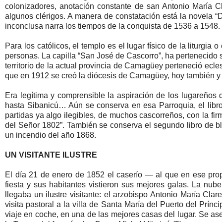
colonizadores, anotación constante de san Antonio María C
algunos clérigos. A manera de constatación está la novela
inconclusa narra los tiempos de la conquista de 1536 a 1548.
Para los católicos, el templo es el lugar físico de la liturgia 
personas. La capilla “San José de Cascorro”, ha pertenecido 
territorio de la actual provincia de Camagüey perteneció ecl
que en 1912 se creó la diócesis de Camagüey, hoy también y 
Era legítima y comprensible la aspiración de los lugareños d
hasta Sibanicú… Aún se conserva en esa Parroquia, el libr
partidas ya algo ilegibles, de muchos cascorreños, con la fi
del Señor 1802”. También se conserva el segundo libro de b
un incendio del año 1868.
UN VISITANTE ILUSTRE
El día 21 de enero de 1852 el caserío ― al que en ese pro
fiesta y sus habitantes vistieron sus mejores galas. La nube
llegaba un ilustre visitante: el arzobispo Antonio María Cl
visita pastoral a la villa de Santa María del Puerto del Prín
viaje en coche, en una de las mejores casas del lugar. Se a