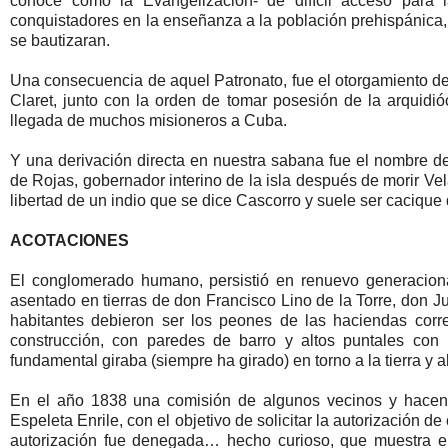
conoce como la Evangelización- de difícil acceso para l
conquistadores en la enseñanza a la población prehispánica, t
se bautizaran.
Una consecuencia de aquel Patronato, fue el otorgamiento del 
Claret, junto con la orden de tomar posesión de la arquid
llegada de muchos misioneros a Cuba.
Y una derivación directa en nuestra sabana fue el nombre 
de Rojas, gobernador interino de la isla después de morir Vel
libertad de un indio que se dice Cascorro y suele ser cacique
ACOTACIONES
El conglomerado humano, persistió en renuevo generacional
asentado en tierras de don Francisco Lino de la Torre, don 
habitantes debieron ser los peones de las haciendas cor
construcción, con paredes de barro y altos puntales con
fundamental giraba (siempre ha girado) en torno a la tierra y 
En el año 1838 una comisión de algunos vecinos y hacend
Espeleta Enrile, con el objetivo de solicitar la autorización d
autorización fue denegada… hecho curioso, que muestra el