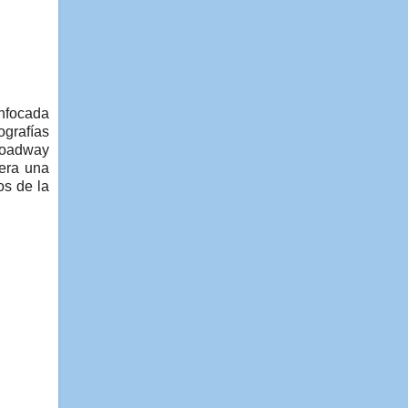
enfocada
ografías
Broadway
iera una
os de la