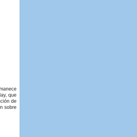
rmanece
May, que
cción de
ón sobre