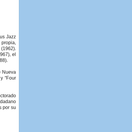
pus Jazz
 propia,
 (1962).
967), el
88).
de Nueva
 y “Four
octorado
udadano
s por su