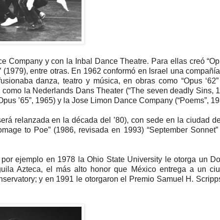
ce Company y con la Inbal Dance Theatre. Para ellas creó “O
 (1979), entre otras. En 1962 conformó en Israel una compañía
e fusionaba danza, teatro y música, en obras como “Opus ‘62”
, como la Nederlands Dans Theater (“The seven deadly Sins, 1
(“Opus ’65”, 1965) y la Jose Limon Dance Company (“Poems”, 19
será relanzada en la década del ’80), con sede en la ciudad 
Homage to Poe” (1986, revisada en 1993) “September Sonnet”
o por ejemplo en 1978 la Ohio State University le otorga un D
uila Azteca, el más alto honor que México entrega a un ci
nservatory; y en 1991 le otorgaron el Premio Samuel H. Scripp