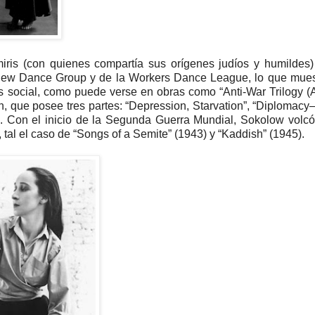
iris (con quienes compartía sus orígenes judíos y humildes)
el New Dance Group y de la Workers Dance League, lo que mue
és social, como puede verse en obras como “Anti-War Trilogy (
h, que posee tres partes: “Depression, Starvation”, “Diplomac
34). Con el inicio de la Segunda Guerra Mundial, Sokolow volc
 tal el caso de “Songs of a Semite” (1943) y “Kaddish” (1945).