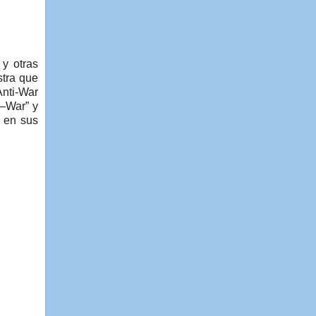
 y otras
stra que
Anti-War
y—War” y
ó en sus