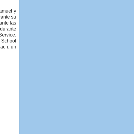
Samuel y
rante su
ante las
 durante
Service.
e School
mach, un