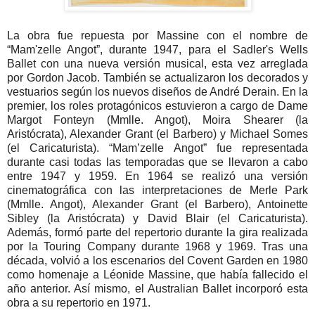
La obra fue repuesta por Massine con el nombre de
“Mam'zelle Angot”, durante 1947, para el Sadler's Wells
Ballet con una nueva versión musical, esta vez arreglada
por Gordon Jacob. También se actualizaron los decorados y
vestuarios según los nuevos diseños de André Derain. En la
premier, los roles protagónicos estuvieron a cargo de Dame
Margot Fonteyn (Mmlle. Angot), Moira Shearer (la
Aristócrata), Alexander Grant (el Barbero) y Michael Somes
(el Caricaturista). “Mam’zelle Angot” fue representada
durante casi todas las temporadas que se llevaron a cabo
entre 1947 y 1959. En 1964 se realizó una versión
cinematográfica con las interpretaciones de Merle Park
(Mmlle. Angot), Alexander Grant (el Barbero), Antoinette
Sibley (la Aristócrata) y David Blair (el Caricaturista).
Además, formó parte del repertorio durante la gira realizada
por la Touring Company durante 1968 y 1969. Tras una
década, volvió a los escenarios del Covent Garden en 1980
como homenaje a Léonide Massine, que había fallecido el
año anterior. Así mismo, el Australian Ballet incorporó esta
obra a su repertorio en 1971.