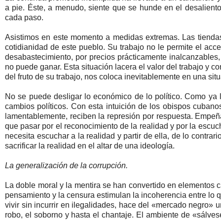
a pie. Éste, a menudo, siente que se hunde en el desaliento p
cada paso.
Asistimos en este momento a medidas extremas. Las tiend
cotidianidad de este pueblo. Su trabajo no le permite el ac
desabastecimiento, por precios prácticamente inalcanzables
no puede ganar. Esta situación lacera el valor del trabajo y
del fruto de su trabajo, nos coloca inevitablemente en una si
No se puede desligar lo económico de lo político. Como ya 
cambios políticos. Con esta intuición de los obispos cuban
lamentablemente, reciben la represión por respuesta. Empeñar
que pasar por el reconocimiento de la realidad y por la escuc
necesita escuchar a la realidad y partir de ella, de lo contra
sacrificar la realidad en el altar de una ideología.
La generalización de la corrupción.
La doble moral y la mentira se han convertido en elementos ca
pensamiento y la censura estimulan la incoherencia entre lo qu
vivir sin incurrir en ilegalidades, hace del «mercado negro» 
robo, el soborno y hasta el chantaje. El ambiente de «sálv