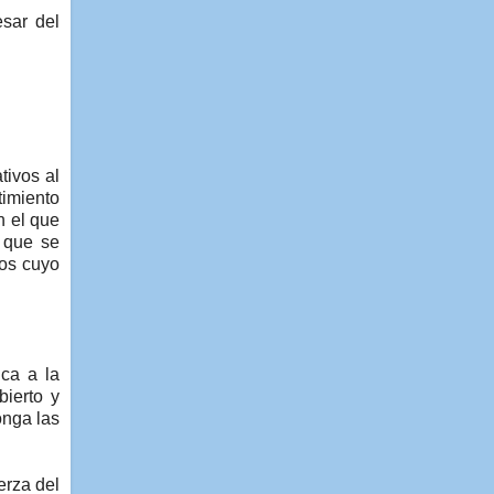
esar del
tivos al
timiento
n el que
, que se
los cuyo
ica a la
bierto y
onga las
erza del