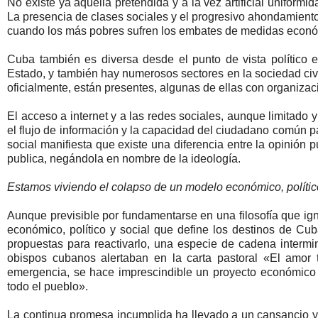
No existe ya aquella pretendida y a la vez artificial uniform
La presencia de clases sociales y el progresivo ahondamiento
cuando los más pobres sufren los embates de medidas econ
Cuba también es diversa desde el punto de vista político e 
Estado, y también hay numerosos sectores en la sociedad civ
oficialmente, están presentes, algunas de ellas con organizació
El acceso a internet y a las redes sociales, aunque limitado 
el flujo de información y la capacidad del ciudadano común 
social manifiesta que existe una diferencia entre la opinión 
publica, negándola en nombre de la ideología.
Estamos viviendo el colapso de un modelo económico, político
Aunque previsible por fundamentarse en una filosofía que ign
económico, político y social que define los destinos de C
propuestas para reactivarlo, una especie de cadena intermi
obispos cubanos alertaban en la carta pastoral «El amo
emergencia, se hace imprescindible un proyecto económico d
todo el pueblo».
La continua promesa incumplida ha llevado a un cansancio 