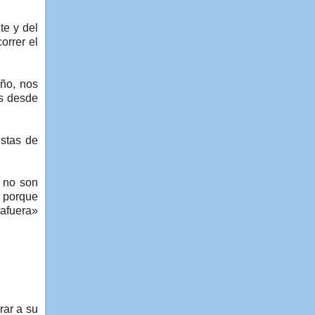
te y del
orrer el
ño, nos
os desde
istas de
e no son
, porque
 afuera»
rar a su