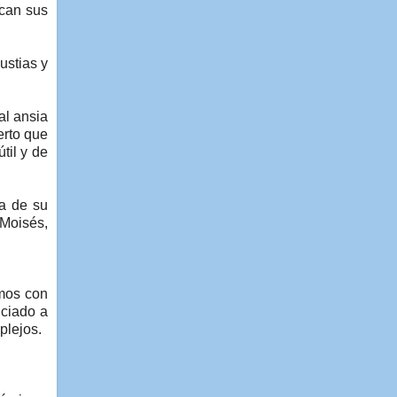
ncan sus
ustias y
al ansia
erto que
til y de
pa de su
 Moisés,
amos con
nciado a
plejos.