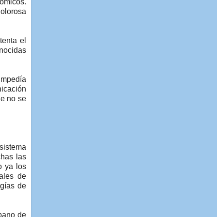
nómicos.
dolorosa
tenta el
onocidas
 impedía
nicación
ue no se
 sistema
chas las
o ya los
ales de
rgías de
ubano de