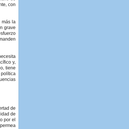
nte, con
 más la
un grave
esfuerzo
s manden
necesita
ífico y,
o, tiene
política
cuencias
ertad de
lidad de
o por el
e permea