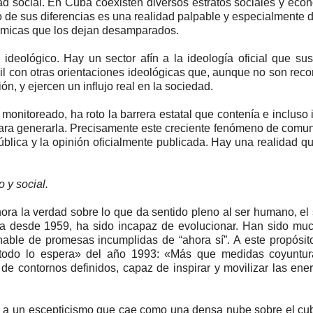
idad social. En Cuba coexisten diversos estratos sociales y eco
 de sus diferencias es una realidad palpable y especialmente 
ómicas que los dejan desamparados.
ideológico. Hay un sector afín a la ideología oficial que sus
il con otras orientaciones ideológicas que, aunque no son rec
n, y ejercen un influjo real en la sociedad.
y monitoreado, ha roto la barrera estatal que contenía e incluso
para generarla. Precisamente este creciente fenómeno de comu
pública y la opinión oficialmente publicada. Hay una realidad q
 y social.
ora la verdad sobre lo que da sentido pleno al ser humano, el
uba desde 1959, ha sido incapaz de evolucionar. Han sido mu
nable de promesas incumplidas de “ahora sí”. A este propósit
r todo lo espera» del año 1993: «Más que medidas coyuntur
e contornos definidos, capaz de inspirar y movilizar las ene
y a un escepticismo que cae como una densa nube sobre el c