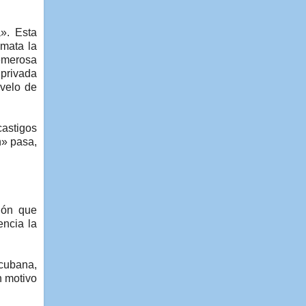
». Esta
 mata la
temerosa
 privada
 velo de
castigos
n» pasa,
ión que
encia la
 cubana,
n motivo