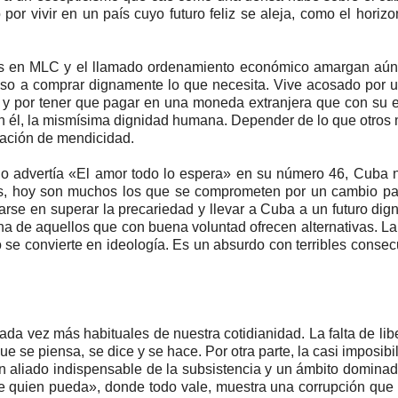
or vivir en un país cuyo futuro feliz se aleja, como el horizo
as en MLC y el llamado ordenamiento económico amargan aún
ceso a comprar dignamente lo que necesita. Vive acosado por 
, y por tener que pagar en una moneda extranjera que con su 
 con él, la mismísima dignidad humana. Depender de lo que otro
tuación de mendicidad.
lo advertía «El amor todo lo espera» en su número 46, Cuba 
os, hoy son muchos los que se comprometen por un cambio pac
se en superar la precariedad y llevar a Cuba a un futuro dign
ha de aquellos que con buena voluntad ofrecen alternativas. La 
rio se convierte en ideología. Es un absurdo con terribles conse
da vez más habituales de nuestra cotidianidad. La falta de lib
e se piensa, se dice y se hace. Por otra parte, la casi imposibi
un aliado indispensable de la subsistencia y un ámbito dominad
ese quien pueda», donde todo vale, muestra una corrupción qu