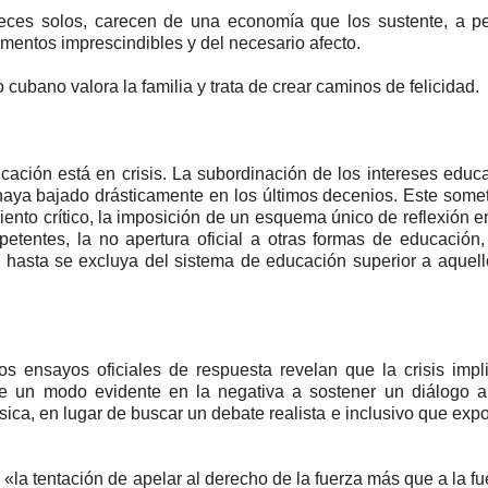
s veces solos, carecen de una economía que los sustente, a p
entos imprescindibles y del necesario afecto.
 cubano valora la familia y trata de crear caminos de felicidad.
ación está en crisis. La subordinación de los intereses educa
 haya bajado drásticamente en los últimos decenios. Este some
miento crítico, la imposición de un esquema único de reflexión e
tentes, la no apertura oficial a otras formas de educación
 hasta se excluya del sistema de educación superior a aquel
os ensayos oficiales de respuesta revelan que la crisis impl
de un modo evidente en la negativa a sostener un diálogo a
ísica, en lugar de buscar un debate realista e inclusivo que exp
«la tentación de apelar al derecho de la fuerza más que a la fu