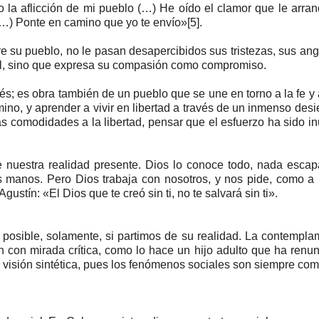
to la aflicción de mi pueblo (…) He oído el clamor que le arra
(…) Ponte en camino que yo te envío»[5].
e su pueblo, no le pasan desapercibidos sus tristezas, sus ang
ril, sino que expresa su compasión como compromiso.
és; es obra también de un pueblo que se une en torno a la fe y 
mino, y aprender a vivir en libertad a través de un inmenso desi
as comodidades a la libertad, pensar que el esfuerzo ha sido inú
 nuestra realidad presente. Dios lo conoce todo, nada esca
s manos. Pero Dios trabaja con nosotros, y nos pide, como a
ustín: «El Dios que te creó sin ti, no te salvará sin ti».
posible, solamente, si partimos de su realidad. La contempl
 con mirada crítica, como lo hace un hijo adulto que ha renu
isión sintética, pues los fenómenos sociales son siempre com