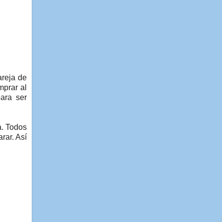
areja de
mprar al
ara ser
a. Todos
rar. Así