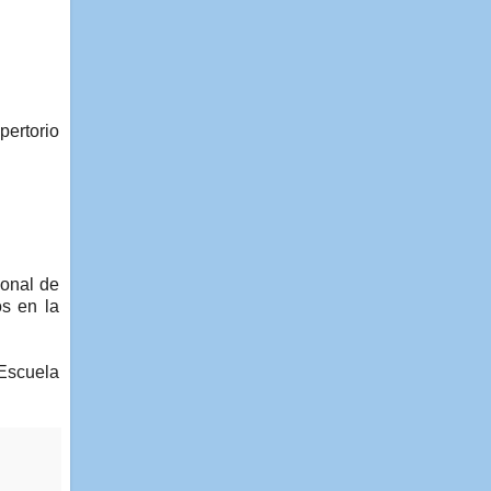
pertorio
ional de
os en la
Escuela