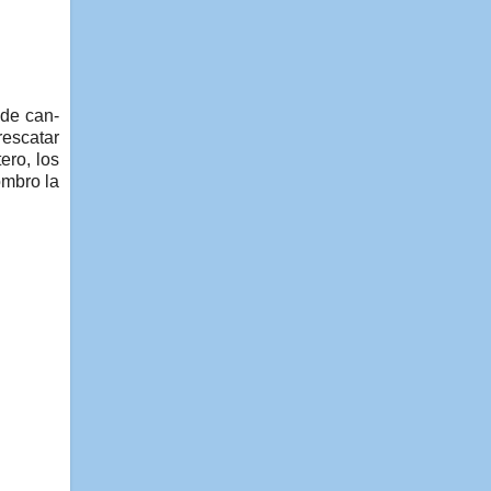
 de can-
rescatar
ero, los
ombro la