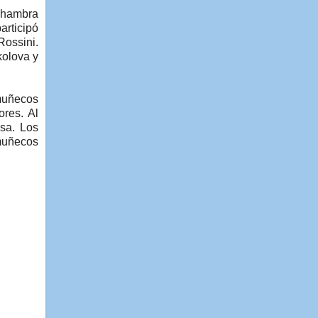
Alhambra
articipó
Rossini.
kolova y
 muñecos
ores. Al
usa. Los
muñecos