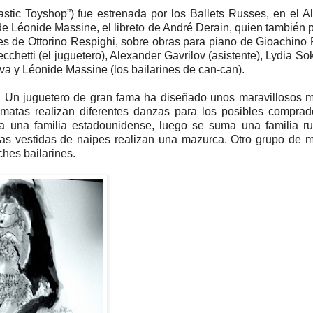
stic Toyshop”) fue estrenada por los Ballets Russes, en el 
de Léonide Massine, el libreto de André Derain, quien también p
es de Ottorino Respighi, sobre obras para piano de Gioachino 
cchetti (el juguetero), Alexander Gavrilov (asistente), Lydia So
va y Léonide Massine (los bailarines de can-can).
860. Un juguetero de gran fama ha diseñado unos maravillosos
matas realizan diferentes danzas para los posibles comprad
 a una familia estadounidense, luego se suma una familia r
as vestidas de naipes realizan una mazurca. Otro grupo de 
ches bailarines.