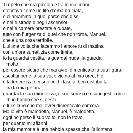
Ti ripeto che era piccola e tra le mie mani
crepitava come un filo d’erba bruciata,
e ci amammo in quel parco che dissi
e nelle strade e negli ascensori
e nelle camere prestate e rubate,
tutto con l’urgenza di quel che non torna, Manuel,
che è una cosa terribile.
L’ultima volta che facemmo l’amore fu di mattina
con un’ora surrettizia come limite.
Io la guardai vestita, la guardai nuda, la guardai
molto
per essere sicuro che mai avrei dimenticato la sua figura;
ascoltai bene la sua voce vicino al mio orecchio
e la tenerezza dei suo occhi lasciai ben distribuita
tra la mia peluria,
guardai la sua minutezza, il suo sorriso e i suoi gesti come
d’un bimbo che si desta
e fui sicuro che mai avrei dimenticato com’era.
Ma la vita è maledetta, Manuel, è maledetta,
oggi ho perso il suo volto, non lo trovo,
per quanto mi affanni
la mia memoria è una nebbia spessa che l’allontana.