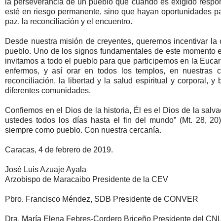
la perseverancia de un pueblo que cuando es exigido respon
esté en riesgo permanente, sino que hayan oportunidades para
paz, la reconciliación y el encuentro.
Desde nuestra misión de creyentes, queremos incentivar la o
pueblo. Uno de los signos fundamentales de este momento es 
invitamos a todo el pueblo para que participemos en la Eucari
enfermos, y así orar en todos los templos, en nuestras
reconciliación, la libertad y la salud espiritual y corporal,
diferentes comunidades.
Confiemos en el Dios de la historia, Él es el Dios de la salv
ustedes todos los días hasta el fin del mundo” (Mt. 28, 
siempre como pueblo. Con nuestra cercanía.
Caracas, 4 de febrero de 2019.
José Luis Azuaje Ayala
Arzobispo de Maracaibo Presidente de la CEV
Pbro. Francisco Méndez, SDB Presidente de CONVER
Dra. María Elena Febres-Cordero Briceño Presidente del CN