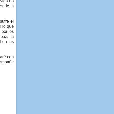
 vida no
es de la
sufre el
r lo que
 por los
paz, la
d en las
taré con
acompañe