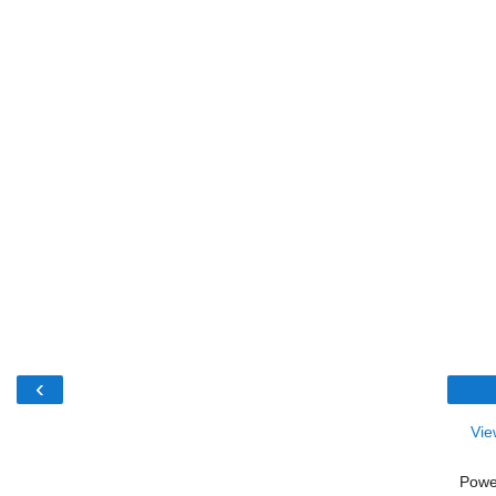
‹
Vie
Powe