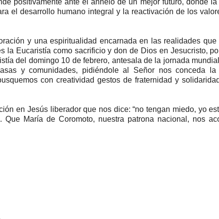
de positivamente ante el anhelo de un mejor futuro, donde la
 el desarrollo humano integral y la reactivación de los valor
ración y una espiritualidad encarnada en las realidades que 
la Eucaristía como sacrificio y don de Dios en Jesucristo, po
stía del domingo 10 de febrero, antesala de la jornada mundial
 casas y comunidades, pidiéndole al Señor nos conceda la 
 y busquemos con creatividad gestos de fraternidad y solidarida
ación en Jesús liberador que nos dice: “no tengan miedo, yo es
20). Que María de Coromoto, nuestra patrona nacional, nos 
L