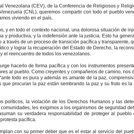
al Venezolana (CEV), de la Conferencia de Religiosos y Relig
Venezuela (CNL), queremos compartir con todo el pueblo ven
amos viviendo en el país.
y en todo el contexto nacional, una dolorosa situación de inju
a y productiva, y la indefensión ante la justicia. Esto ha gener
a través de un proceso de transición pacífica y transparente, q
tico y lograr la recuperación del Estado de Derecho, la recons
s y el reencuentro de todos los venezolanos.
 urge hacerlo de forma pacífica y con los instrumentos present
olores al pueblo. Como creyentes y compañeros de camino, nos
 “ante todo es pura y además es amante de la paz, comprensiva
s que procuran la paz están sembrando la paz y su fruto es la j
os políticos, la violación de los Derechos Humanos y las det
as comunidades, les exigimos a los organismos de seguridad de
suman su verdadera responsabilidad de proteger al pueblo 
protesta pacífica.
mplan con su primer deber que es el estar al servicio del pueb