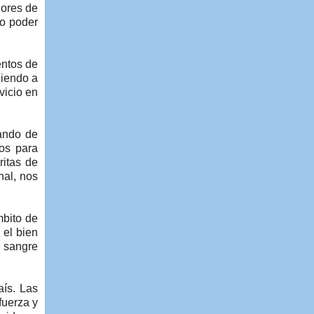
nores de
ro poder
ntos de
diendo a
vicio en
ando de
ios para
ritas de
nal, nos
mbito de
 el bien
e sangre
aís. Las
fuerza y