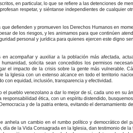
ritos, en particular, lo que se refiere a las detenciones de me
rofesan respetar, y siéntanse independientes de cualquier ot
tas que defienden y promueven los Derechos Humanos en mome
a pesar de los riesgos, y les animamos para que continúen aten
eguridad personal y jurídica para quienes ejercen este digno ser
 en acompañar y auxiliar a la población más afectada, actu
y humanidad, solicita sean concedidos los permisos necesar
r el impacto de la crisis sobre la gente más vulnerable. Cá
 la Iglesia con un extenso alcance en todo el territorio nacio
 con equidad, inclusión, transparencia y efectividad.
do el pueblo venezolano a dar lo mejor de sí, cada uno en su á
la responsabilidad ética, con un espíritu distendido, busquemos
Democracia y de la patria entera, evitando el derramamiento d
e anhela un cambio en el rumbo político y democrático del p
o, día de la Vida Consagrada en la Iglesia, dan testimonio de la 