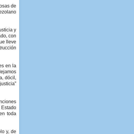
iosas de
ezolano
sticia y
ado, con
ue lleve
trucción
es en la
 dejamos
, dócil,
usticia”
enciones
l Estado
en toda
lo y, de