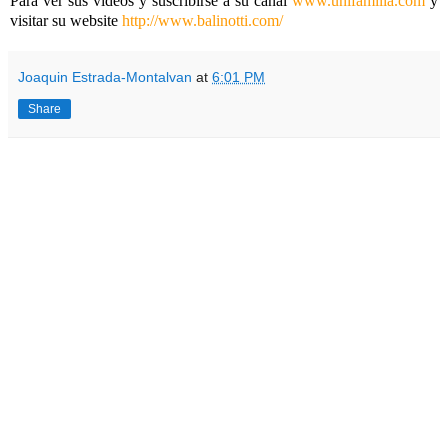
Para ver sus videos y suscribirse a su canal
www.unifamilia.com
y
visitar su website
http://www.balinotti.com/
Joaquin Estrada-Montalvan
at
6:01 PM
Share