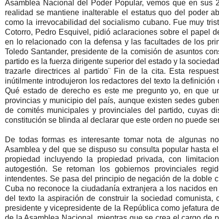
Asamblea Nacional del Poder Popular, vemos que en sus 22
realidad se mantiene inalterable el estatus quo del poder a
como la irrevocabilidad del socialismo cubano. Fue muy tris
Cotorro, Pedro Esquivel, pidió aclaraciones sobre el papel 
en lo relacionado con la defensa y las facultades de los pri
Toledo Santander, presidente de la comisión de asuntos consti
partido es la fuerza dirigente superior del estado y la socie
trazarle directrices al partido¨ Fin de la cita. Esta respue
inútilmente introdujeron los redactores del texto la definici
Qué estado de derecho es este me pregunto yo, en que un 
provincias y municipio del país, aunque existen sedes gubern
de comités municipales y provinciales del partido, cuyas di
constitución se blinda al declarar que este orden no puede s
De todas formas es interesante tomar nota de algunas no
Asamblea y del que se dispuso su consulta popular hasta e
propiedad incluyendo la propiedad privada, con limitacio
autogestión. Se retoman los gobiernos provinciales reg
intendentes. Se pasa del principio de negación de la doble ci
Cuba no reconoce la ciudadanía extranjera a los nacidos en 
del texto la aspiración de construir la sociedad comunista, 
presidente y vicepresidente de la República como jefatura de
de la Asamblea Nacional, mientras que se crea el cargo de 