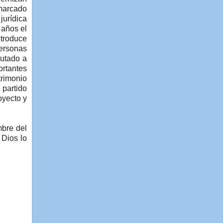
 marcado
jurídica
 años el
ntroduce
personas
putado a
ortantes
trimonio
 partido
oyecto y
mbre del
 Dios lo