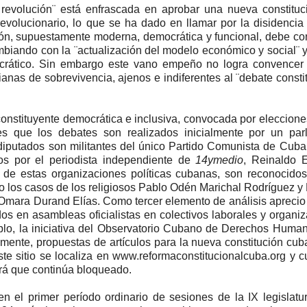
a revolución¨ está enfrascada en aprobar una nueva constitu
 revolucionario, lo que se ha dado en llamar por la disidenci
ción, supuestamente moderna, democrática y funcional, debe c
mbiando con la ¨actualización del modelo económico y social¨ 
ocrático. Sin embargo este vano empeño no logra convencer 
ianas de sobrevivencia, ajenos e indiferentes al ¨debate consti
nstituyente democrática e inclusiva, convocada por elecciones
es que los debates son realizados inicialmente por un par
diputados son militantes del único Partido Comunista de Cuba
s por el periodista independiente de
14ymedio
, Reinaldo 
s de estas organizaciones políticas cubanas, son reconocido
 los casos de los religiosos Pablo Odén Marichal Rodríguez y
 Omara Durand Elías. Como tercer elemento de análisis aprecio
s en asambleas oficialistas en colectivos laborales y organi
mplo, la iniciativa del Observatorio Cubano de Derechos Huma
emente, propuestas de artículos para la nueva constitución cub
e sitio se localiza en www.reformaconstitucionalcuba.org y c
á que continúa bloqueado.
 el primer período ordinario de sesiones de la IX legislatu