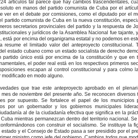
4 artículos tal parece que hay cambios trascendentales, cu
bsoluto en manos del partido comunista de Cuba por el artícul
te ver en el debate por comisiones, como el diputado por el m
del partido comunista de Cuba en la nueva constitución, espec
meros secretarios provinciales del partido y la respuesta de J
tucionales y jurídicos de la Asamblea Nacional fue tajante, y 
dad, está por encima del organigrama estatal y no podemos en es
sta resume el limitado valor del anteproyecto constitucional.
ón del estado cubano como un estado socialista de derecho demo
partido único está por encima de la constitución y que en 
amentales, el poder real está en los respectivos primeros sec
sposiciones escapan al control constitucional y para colmo l
er modificado en modo alguno.
vedades que trae este anteproyecto aprobado en el plenari
l mes de noviembre del presente año. Se reconocen diversos 
nes por supuesto. Se fortalece el papel de los municipios 
idos por un gobernador y los gobiernos municipales lidera
udadanía al de la ciudadanía efectiva que significa en la prác
Cuba mientras permanezcan dentro del territorio nacional. Se
conformándonos con construir el socialismo. Se instituye la fi
 estado y el Consejo de Estado pasa a ser presidido por el pr
primer ministro como jefe del gobierno. Cambios todos que mo