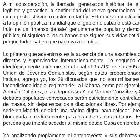
A mi consideración, la llamada ¨generación histórica de l
legitime y garantice la continuidad del relevo generacional
como postcastrismo o castrismo tardío. Esta nueva constitu
a la opinión pública mundial que el gobierno cubano está ca
fruto de un ¨intenso debate¨ genuinamente popular y dem
público, ni siquiera a los cubanos que siguen sus vidas cotid
porque todos saben que nada va a cambiar.
Lo primero que advertimos es la ausencia de una asamblea co
directas y supervisadas internacionalmente. Lo segundo 
ideológicamente uniforme, en el cual el 95.21% de sus 605 
Unión de Jóvenes Comunistas, según datos proporcionado
Incluso, agrego yo, los 29 diputados que no son militante
incondicionalidad al régimen de La Habana, como por ejemplo
Alemán Gutiérrez, o las deportistas Yipsi Moreno González y
debates populares convocados serán estrictamente controlado
de masas, sin dejar espacios a discusiones libres. Por eje
sede en Madrid, de abrir una página digital para colocar libr
bloqueada inmediatamente para los cibernautas cubanos. Est
persona que intente acceder al mismo desde Cuba comprobar
Ya analizando propiamente el anteproyecto y sus debates en