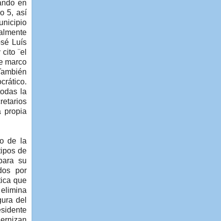
ando en
o 5, así
unicipio
ialmente
osé Luís
cito ¨el
te marco
 También
crático.
todas la
retarios
a propia
o de la
tipos de
para su
dos por
tica que
 elimina
gura del
esidente
dernizan