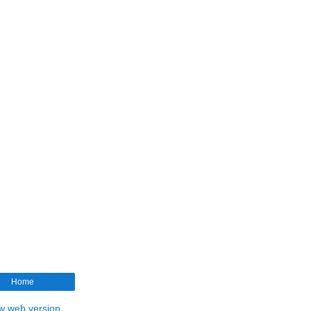
Home
w web version