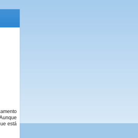
rlamento
. Aunque
que está