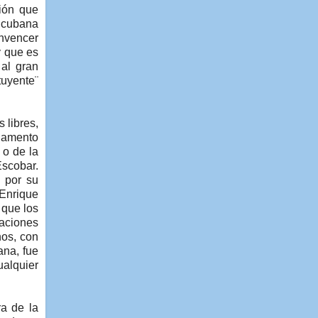
ción que
a cubana
onvencer
y que es
al gran
tuyente¨
 libres,
lamento
 o de la
Escobar.
s por su
 Enrique
 que los
zaciones
nos, con
ana, fue
ualquier
ra de la