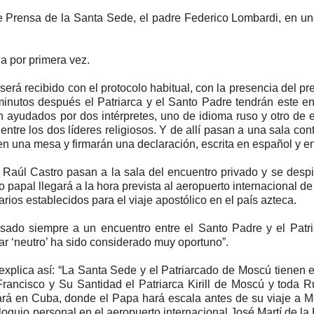
 de Prensa de la Santa Sede, el padre Federico Lombardi, en u
ja por primera vez.
 será recibido con el protocolo habitual, con la presencia del pr
inutos después el Patriarca y el Santo Padre tendrán este e
n ayudados por dos intérpretes, uno de idioma ruso y otro de 
tre los dos líderes religiosos. Y de allí pasan a una sala con
en una mesa y firmarán una declaración, escrita en español y en
 Raúl Castro pasan a la sala del encuentro privado y se desp
o papal llegará a la hora prevista al aeropuerto internacional d
ios establecidos para el viaje apostólico en el país azteca.
sado siempre a un encuentro entre el Santo Padre y el Patr
ar ‘neutro’ ha sido considerado muy oportuno”.
xplica así: “La Santa Sede y el Patriarcado de Moscú tienen e
rancisco y Su Santidad el Patriarca Kirill de Moscú y toda R
zará en Cuba, donde el Papa hará escala antes de su viaje a M
oloquio personal en el aeropuerto internacional José Martí de l