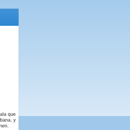
cala que
abana, y
únen.