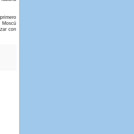
 primero
de Moscú
ezar con