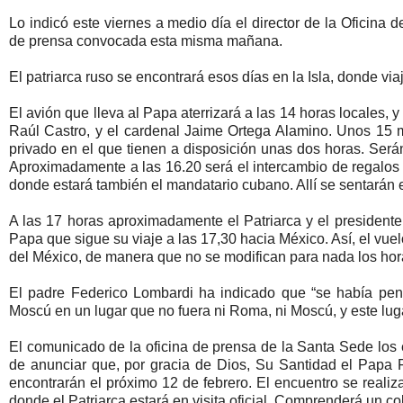
Lo indicó este viernes a medio día el director de la Oficina
de prensa convocada esta misma mañana.
El patriarca ruso se encontrará esos días en la Isla, donde via
El avión que lleva al Papa aterrizará a las 14 horas locales, y
Raúl Castro, y el cardenal Jaime Ortega Alamino. Unos 15 m
privado en el que tienen a disposición unas dos horas. Será
Aproximadamente a las 16.20 será el intercambio de regalos en
donde estará también el mandatario cubano. Allí se sentarán 
A las 17 horas aproximadamente el Patriarca y el presidente
Papa que sigue su viaje a las 17,30 hacia México. Así, el vuel
del México, de manera que no se modifican para nada los horar
El padre Federico Lombardi ha indicado que “se había pen
Moscú en un lugar que no fuera ni Roma, ni Moscú, y este lug
El comunicado de la oficina de prensa de la Santa Sede los e
de anunciar que, por gracia de Dios, Su Santidad el Papa F
encontrarán el próximo 12 de febrero. El encuentro se reali
donde el Patriarca estará en visita oficial. Comprenderá un c