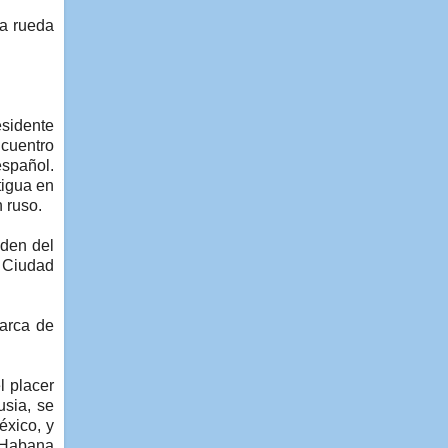
na rueda
esidente
ncuentro
español.
tigua en
 ruso.
iden del
e Ciudad
iarca de
l placer
usia, se
éxico, y
a Habana