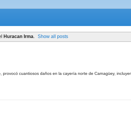
el
Huracan Irma
.
Show all posts
e, provocó cuantiosos daños en la cayería norte de Camagüey, incluye