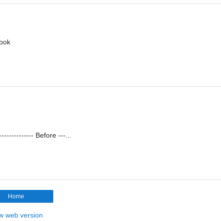
book
-------------- Before ---...
Home
w web version