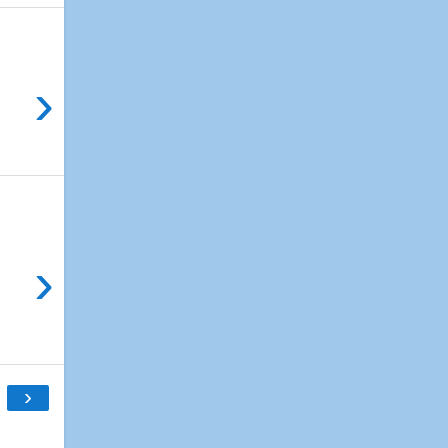
›
›
›