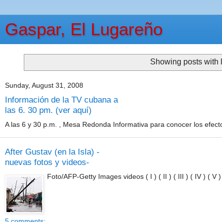
Gaspar, El Lugareño
Showing posts with 
Sunday, August 31, 2008
Información de la TV cubana a
las 6. 30 pm. (ver aquí)
A las 6 y 30 p.m. , Mesa Redonda Informativa para conocer los efecto
After Gustav (en la Isla) -
nuevas fotos y videos-
Foto/AFP-Getty Images videos ( I ) ( II ) ( III ) ( IV ) ( V 
5 comments: