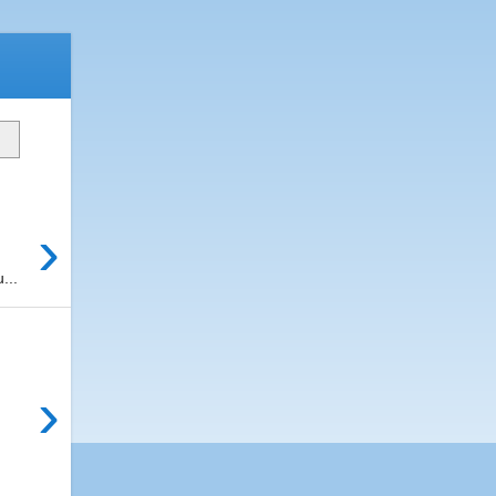
›
...
›