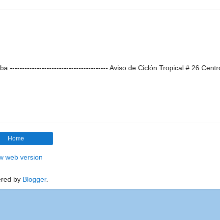
------------------------------------- Aviso de Ciclón Tropical # 26 Cent
Home
w web version
red by
Blogger
.