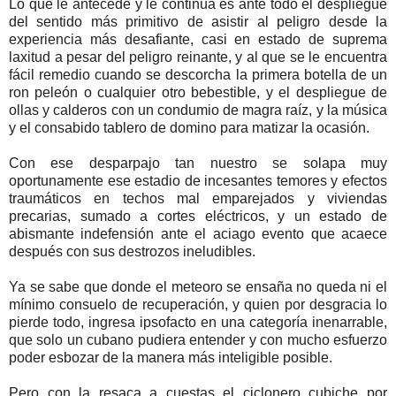
Lo que le antecede y le continúa es ante todo el despliegue
del sentido más primitivo de asistir al peligro desde la
experiencia más desafiante, casi en estado de suprema
laxitud a pesar del peligro reinante, y al que se le encuentra
fácil remedio cuando se descorcha la primera botella de un
ron peleón o cualquier otro bebestible, y el despliegue de
ollas y calderos con un condumio de magra raíz, y la música
y el consabido tablero de domino para matizar la ocasión.
Con ese desparpajo tan nuestro se solapa muy
oportunamente ese estadio de incesantes temores y efectos
traumáticos en techos mal emparejados y viviendas
precarias, sumado a cortes eléctricos, y un estado de
abismante indefensión ante el aciago evento que acaece
después con sus destrozos ineludibles.
Ya se sabe que donde el meteoro se ensaña no queda ni el
mínimo consuelo de recuperación, y quien por desgracia lo
pierde todo, ingresa ipsofacto en una categoría inenarrable,
que solo un cubano pudiera entender y con mucho esfuerzo
poder esbozar de la manera más inteligible posible.
Pero con la resaca a cuestas el ciclonero cubiche por