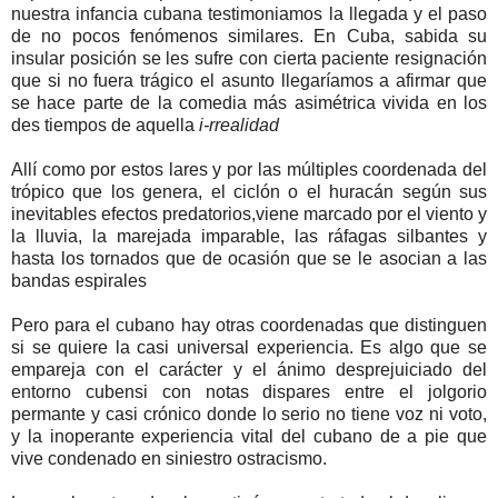
nuestra infancia cubana testimoniamos la llegada y el paso
de no pocos fenómenos similares. En Cuba, sabida su
insular posición se les sufre con cierta paciente resignación
que si no fuera trágico el asunto llegaríamos a afirmar que
se hace parte de la comedia más asimétrica vivida en los
des tiempos de aquella
i-rrealidad
Allí como por estos lares y por las múltiples coordenada del
trópico que los genera, el ciclón o el huracán según sus
inevitables efectos predatorios,viene marcado por el viento y
la lluvia, la marejada imparable, las ráfagas silbantes y
hasta los tornados que de ocasión que se le asocian a las
bandas espirales
Pero para el cubano hay otras coordenadas que distinguen
si se quiere la casi universal experiencia. Es algo que se
empareja con el carácter y el ánimo desprejuiciado del
entorno cubensi con notas dispares entre el jolgorio
permante y casi crónico donde lo serio no tiene voz ni voto,
y la inoperante experiencia vital del cubano de a pie que
vive condenado en siniestro ostracismo.